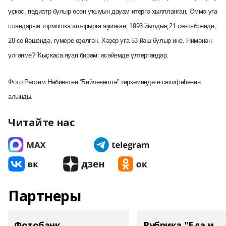
үҫкәс, педиатр булыр өсөн уҡыуын дауам итергә хыялланған. Әммә уға
пландарын тормошҡа ашырырға яҙмаған, 1993 йылдың 21 сентябрендә,
28-се йәшендә, ғүмере өҙөлгән.
Хәҙер уға
53 йәш булыр ине. Нимәнән
үлгәнме? Ҡыҫҡаса яуап бирәм: әсәйемде үлтергәндәр.
Фото Рөстәм Нәбиевтең “Бәйләнештә” төркөмөндәге сәхифәһенән
алынды.
Читайте нас
Партнеры
Фотобанк
Рубрика "Еда и