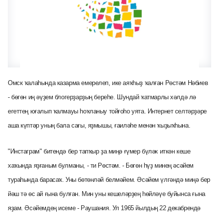
Омск ҡалаһында казарма емерелеп, ике аяҡһыҙ ҡалған Рөстәм Нәбиев
- бөгөн иң әүҙем блогерҙарҙың береһе. Шундай ҡатмарлы хәлдә лә
егеттең юғалып ҡалмауы һоҡланыу тойғоһо уята. Интернет селтәрҙәре
аша күптәр уның бала сағы, яҙмышы, ғаиләһе менән ҡыҙыҡһына.
"Инстаграм" битендә бер тапҡыр ҙа миңә ғүмер бүләк иткән кеше
хаҡында яҙғаным булманы,
- ти Рөстәм. - Бөгөн һүҙ минең әсәйем
тураһында барасаҡ. Уны бөтөнләй белмәйем. Әсәйем үлгәндә миңә бер
йәш тә өс ай ғына булған. Мин уны кешеләрҙең һөйләүе буйынса ғына
яҙам. Әсәйемдең исеме - Раушания. Ул 1965 йылдың 22 декабрендә