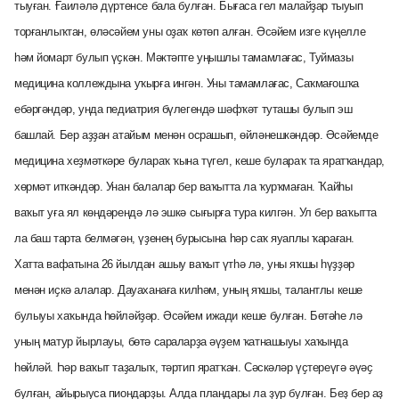
тыуған. Ғаиләлә дүртенсе бала булған. Бығаса гел малайҙар тыуып
торғанлыҡтан, өләсәйем уны оҙаҡ көтөп алған. Әсәйем изге күңелле
һәм йомарт булып үҫкән. Мәктәпте уңышлы тамамлағас, Туймазы
медицина коллеждына уҡырға ингән. Уны тамамлағас, Саҡмағошҡа
ебәргәндәр, унда педиатрия бүлегендә шәфҡәт туташы булып эш
башлай. Бер аҙҙан атайым менән осрашып, өйләнешкәндәр. Әсәйемде
медицина хеҙмәткәре булараҡ ҡына түгел, кеше булараҡ та яратҡандар,
хөрмәт иткәндәр. Унан балалар бер ваҡытта ла ҡурҡмаған. Ҡайһы
ваҡыт уға ял көндәрендә лә эшкә сығырға тура килгән. Ул бер ваҡытта
ла баш тарта белмәгән, үҙенең бурысына һәр саҡ яуаплы ҡараған.
Хатта вафатына 26 йылдан ашыу ваҡыт үтһә лә, уны яҡшы һүҙҙәр
менән иҫкә алалар. Дауаханаға килһәм, уның яҡшы, талантлы кеше
булыуы хаҡында һөйләйҙәр. Әсәйем ижади кеше булған. Бөтәһе лә
уның матур йырлауы, бөтә сараларҙа әүҙем ҡатнашыуы хаҡында
һөйләй. Һәр ваҡыт таҙалыҡ, тәртип яратҡан. Сәскәләр үҫтереүгә әүәҫ
булған, айырыуса пиондарҙы. Алда пландары ла ҙур булған. Беҙ бер аҙ