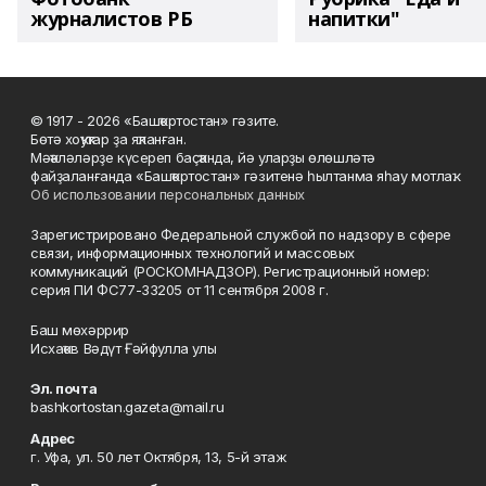
журналистов РБ
напитки"
© 1917 - 2026 «Башҡортостан» гәзите.
Бөтә хоҡуҡтар ҙа яҡланған.
Мәҡәләләрҙе күсереп баҫҡанда, йә уларҙы өлөшләтә
файҙаланғанда «Башҡортостан» гәзитенә һылтанма яһау мотлаҡ.
Об использовании персональных данных
Зарегистрировано Федеральной службой по надзору в сфере
связи, информационных технологий и массовых
коммуникаций (РОСКОМНАДЗОР). Регистрационный номер:
серия ПИ ФС77-33205 от 11 сентября 2008 г.
Баш мөхәррир
Исхаҡов Вәдүт Ғәйфулла улы
Эл. почта
bashkortostan.gazeta@mail.ru
Адрес
г. Уфа, ул. 50 лет Октября, 13, 5-й этаж