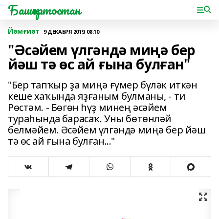
Башҡортостан
Йәмғиәт
9 ДЕКАБРЯ 2019, 08:10
"Әсәйем үлгәндә миңә бер
йәш тә өс ай ғына булған"
"Бер тапҡыр ҙа миңә ғүмер бүләк иткән
кеше хаҡында яҙғаным булманы, - ти
Рөстәм. - Бөгөн һүҙ минең әсәйем
тураһында барасаҡ. Уны бөтөнләй
белмәйем. Әсәйем үлгәндә миңә бер йәш
тә өс ай ғына булған..."