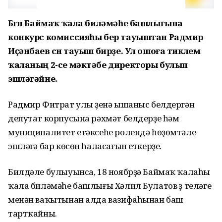
Бөгөн Баймаҡ ҡала биләмәһе башлығына
конкурс комиссияһы бер тауыштан Радмир
Иҫәнбаев өсөн тауыш бирҙе. Ул ошоға тиклем
ҡаланың 2-се мәктәбе директоры булып
эшләгәйне.
Радмир Фитрат улы үҙенә ышаныс белдергән
депутат корпусына рәхмәт белдерҙе һәм
муниципалитет етәксеһе ролендә һөҙөмтәле
эшләүгә бар көсөн һаласағын еткерҙе.
Билдәле булыуынса, 18 ноябрҙә Баймаҡ ҡалаһы
ҡала биләмәһе башлығы Хәлил Булатов үҙ теләге
менән ваҡытынан алда вазифаһынан баш
тартҡайны.