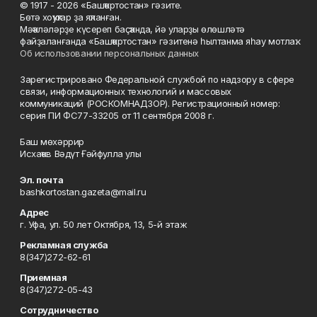
© 1917 - 2026 «Башҡортостан» гәзите.
Бөтә хоҡуҡтар ҙа яҡланған.
Мәҡәләләрҙе күсереп баҫҡанда, йә уларҙы өлөшләтә
файҙаланғанда «Башҡортостан» гәзитенә һылтанма яһау мотлаҡ.
Об использовании персональных данных
Зарегистрировано Федеральной службой по надзору в сфере
связи, информационных технологий и массовых
коммуникаций (РОСКОМНАДЗОР). Регистрационный номер:
серия ПИ ФС77-33205 от 11 сентября 2008 г.
Баш мөхәррир
Исхаҡов Вәдүт Ғәйфулла улы
Эл. почта
bashkortostan.gazeta@mail.ru
Адрес
г. Уфа, ул. 50 лет Октября, 13, 5-й этаж
Рекламная служба
8(347)272-62-61
Приемная
8(347)272-05-43
Сотрудничество