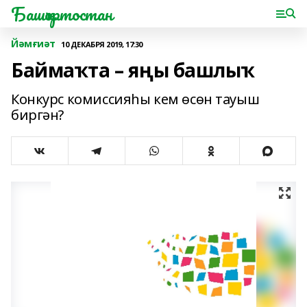
Башҡортостан
Йәмғиәт
10 ДЕКАБРЯ 2019, 17:30
Баймаҡта – яңы башлыҡ
Конкурс комиссияһы кем өсөн тауыш
биргән?