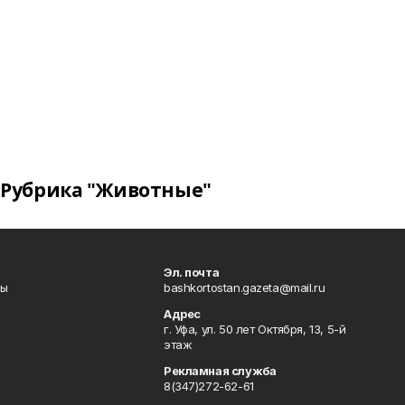
Рубрика "Животные"
Эл. почта
лы
bashkortostan.gazeta@mail.ru
Адрес
г. Уфа, ул. 50 лет Октября, 13, 5-й
этаж
Рекламная служба
8(347)272-62-61