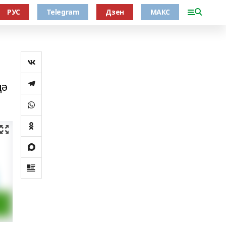
РУС
Telegram
Дзен
МАКС
дә