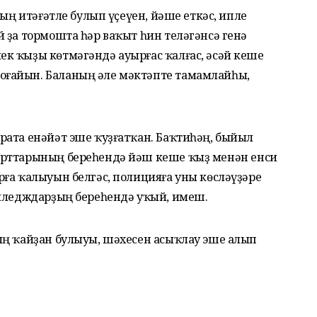
ның итәғәтле булып үҫеүен, йәше еткәс, ипле
 ҙа тормошта һәр ваҡыт һин теләгәнсә генә
к ҡыҙы көтмәгәндә ауырғас ҡалғас, әсәй кеше
ғайын. Баланың әле мәктәпте тамамлайһы,
рата енәйәт эше ҡуҙғатҡан. Баҡтиһәң, быйыл
орттарының береһендә йәш кеше ҡыҙ менән енси
ға ҡалыуын белгәс, полицияға уны көсләүҙәре
олледждарҙың береһендә уҡый, имеш.
ың ҡайҙан булыуы, шәхесен асыҡлау эше алып