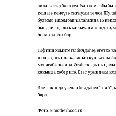
Ғаиләлә ҡыҙ бала үҫә. Һәр кем сабыйы
кешегә кейәүгә сығыуын теләй. Шулай
булмай. Ишембай ҡалаһында 15 йәшле
бындай яңылыҡҡа ҡыуанмағандыр, мо
һөнәр алаһы бар.
Тәфтиш комитеты билдәһеҙ егеткә ҡа
июнь аҙағында ҡаланың күп ҡатлы й
мөнәсәбәткә инә. Әсәһе ҡыҙының ауыр
хаҡында хәбәр итә. Егет урындағы к
Әле тикшереүселәр билдәһеҙ "атай"ҙ
бара.
Фото: e-motherhood.ru