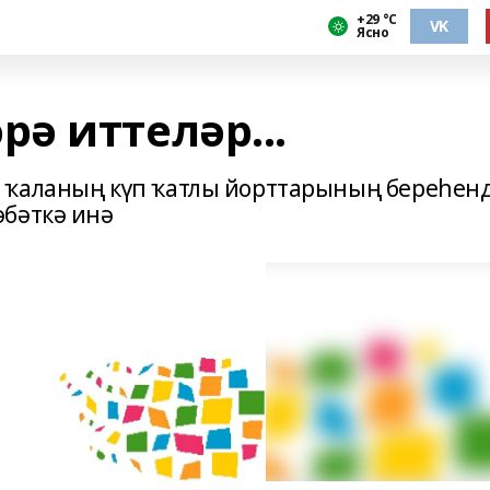
+29 °С
VK
Ясно
ә иттеләр...
 ҡаланың күп ҡатлы йорттарының береһен
әбәткә инә