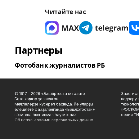
Читайте нас
Партнеры
Фотобанк журналистов РБ
© 1917 - 2026 «Башҡортостан» гәзите.
Зарегист
Бөтә хоҡуҡтар ҙа яҡланған.
надзору 
Мәҡәләләрҙе күсереп баҫҡанда, йә уларҙы
технолог
өлөшләтә файҙаланғанда «Башҡортостан»
(РОСКОМ
гәзитенә һылтанма яһау мотлаҡ.
серия ПИ
Об использовании персональных данных