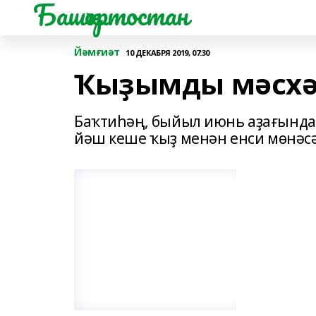
Башҡортостан
Йәмғиәт
10 ДЕКАБРЯ 2019, 07:30
Ҡыҙымды мәсхәр
Баҡтиһәң, быйыл июнь аҙағында
йәш кеше ҡыҙ менән енси мөнәс