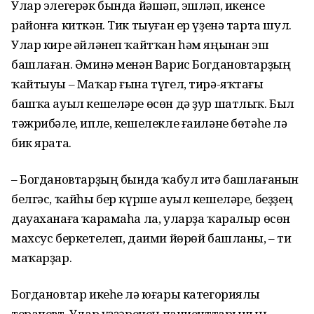
Улар элегерәк бында йәшәп, эшләп, икенсе
районға киткән. Тик тыуған ер үҙенә тарта шул.
Улар кире әйләнеп ҡайтҡан һәм яңынан эш
башлаған. Әминә менән Варис Богдановтарҙың
ҡайтыуы – Маҡар ғына түгел, тирә-яҡтағы
башҡа ауыл кешеләре өсөн дә ҙур шатлыҡ. Был
тәжрибәле, ипле, кешелекле ғаиләне бөтәһе лә
бик ярата.
– Богдановтарҙың бында ҡабул итә башлағанын
белгәс, ҡайһы бер күрше ауыл кешеләре, беҙҙең
дауа­ханаға ҡарамаһа ла, уларҙа ҡаралыр өсөн
махсус беркетелеп, даими йөрөй башланы, – ти
маҡарҙар.
Богдановтар икеһе лә юғары категориялы
терапевт. Улар үҙҙәренең пациенттарының