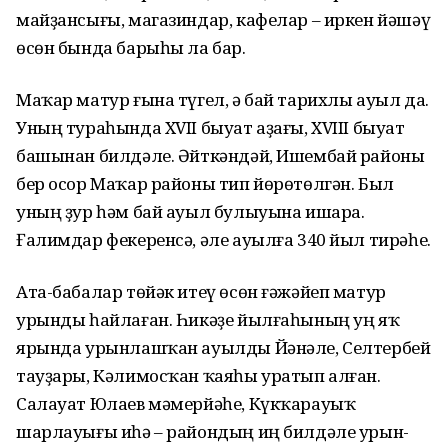
майҙансығы, магазиндар, кафелар – иркен йәшәү
өсөн бында барыһы ла бар.
Маҡар матур ғына түгел, ә бай тарихлы ауыл да.
Уның тураһында XVII быуат аҙағы, XVIII быуат
башынан билдәле. Әйткәндәй, Ишембай ра­йоны
бер осор Маҡар районы тип йөрөтөлгән. Был
уның ҙур һәм бай ауыл булыуына ишара.
Ғалимдар фекеренсә, әле ауылға 340 йыл тирәһе.
Ата-бабалар төйәк итеү өсөн ғәжәйеп матур
урынды һайлаған. Һикәҙе йылғаһының уң яҡ
ярында урынлашҡан ауылды Йәнәле, Селтербей
тауҙары, Кәлимосҡан ҡаяһы уратып алған.
Салауат Юлаев мәмерйәһе, Күкҡарауыҡ
шарлауығы иһә – райондың иң билдәле урын­