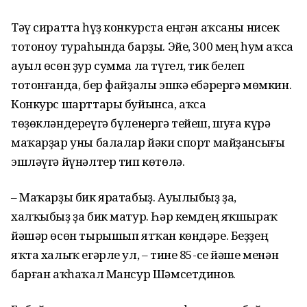
Тәү сиратта һүҙ конкурста еңгән аҡсаны нисек
тотоноу тураһында барҙы. Эйе, 300 мең һум аҡса
ауыл өсөн ҙур сумма ла түгел, тик белеп
тотонғанда, бер файҙалы эшкә ебә­рергә мөмкин.
Конкурс шарттары буйынса, аҡса
төҙөкләндереүгә бүле­нергә тейеш, шуға күрә
маҡарҙар уны балалар йәки спорт майҙансығы
эшләүгә йүнәлтер тип көтөлә.
– Маҡарҙы бик яратабыҙ. Ауы­лы­быҙ ҙа,
халҡыбыҙ ҙа бик матур. Һәр кемдең яҡшыраҡ
йәшәр өсөн тырышып ятҡан көндәре. Беҙҙең
яҡта халыҡ егәрле ул, – тине 85-се йәше менән
барған аҡһаҡал Мансур Шәмсетдинов.