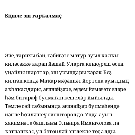
Кәңәшле эш тарҡалмаҫ
Эйе, тарихы бай, тәбиғәте матур ауыл халҡы
киләсәккә ҡарап йәшәй. Уларға көнкүреш өсөн
уңайлы шарттар, эш урындары кәрәк. Беҙ
килгән көндә Маҡар мәҙәниәт йортона ауыл­дың
аҡһаҡалдары, ағинәйҙәре, әүҙем йәмәғәтселәре
һәм битараф булмаған кешеләр йыйылды.
Тәмле сәй табынында ағинәйҙәр бүлмәһендә
йәнле һөйләшеү ойошторолдо. Унда ауыл
хакимиәте башлығы Эльвира Иман­ғолова ла
ҡатнашҡас, ул бөтөн­ләй эшлекле төҫ алды.