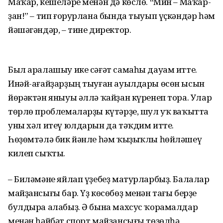
Маҡар, кеше­ләре менән дә көслө. “Мин – Маҡар­
ҙан!” – тип ғорурлана бында тыуып үҫкәндәр һәм
йәшәгәндәр, – тине директор.
Был аралашыу ике сәғәт самаһы дауам итте.
Инәй-ағайҙарҙың тыуған ауылдары өсөн ысын
йөрәктән яныуы әллә ҡайҙан күренеп тора. Улар
төрлө проблемаларҙы күтәрҙе, шул уҡ ваҡытта
уны хәл итеү юлдарын да тәҡдим итте.
Һөҙөмтәлә бик йәнле һәм ҡыҙыҡлы һөйләшеү
килеп сыҡты.
– Биләмәне яйлап үҙебеҙ матур­ларбыҙ. Балалар
майҙансығы бар. Үҙ көсөбөҙ менән тағы берҙе
булдыра алабыҙ. Ә бына махсус ҡорамалдар
менән һәйбәт спорт майҙансығы төҙөлһә,