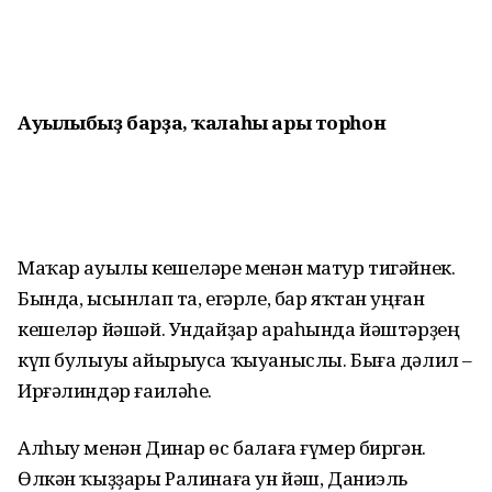
Ауылыбыҙ барҙа, ҡалаһы ары торһон
Маҡар ауылы кешеләре менән матур тигәйнек.
Бында, ысынлап та, егәрле, бар яҡтан уңған
кешеләр йә­шәй. Ундайҙар араһында йәштәрҙең
күп булыуы айырыуса ҡыуаныслы. Быға дәлил –
Ирғәлиндәр ғаиләһе.
Алһыу менән Динар өс балаға ғү­мер биргән.
Өлкән ҡыҙҙары Ралинаға ун йәш, Даниэль