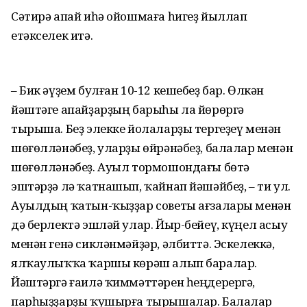
Сәтирә апай иһә ойошмаға һигеҙ йыллап
етәкселек итә.
– Бик әүҙем булған 10-12 кешебеҙ бар. Өлкән
йәштәге апайҙарҙың барыһы ла йөрөргә
тырыша. Беҙ элекке йолаларҙы тергеҙеү менән
шөғөлләнәбеҙ, уларҙы өйрәнәбеҙ, балалар менән
шөғөлләнәбеҙ. Ауыл тормошондағы бөтә
эштәрҙә лә ҡат­нашып, ҡайнап йәшәйбеҙ, – ти ул.
Ауылдың ҡатын-ҡыҙҙар советы ағза­лары менән
дә берлектә эшләй улар. Йыр-бейеү, күңел асыу
менән генә сикләнмәйҙәр, әлбиттә. Эске­лек­кә,
ялҡаулыҡҡа ҡаршы көрәш алып бара­лар.
Йәштәргә ғаилә ҡиммәт­тә­рен һең­дерергә,
парһыҙҙарҙы ҡушыр­ға ты­рышалар. Балалар