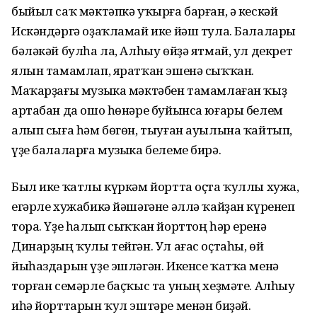
быйыл саҡ мәктәпкә уҡырға барған, ә кескәй
Искәндәргә оҙаҡламай ике йәш тула. Балалары
бәләкәй булһа ла, Алһыу өйҙә ятмай, ул декрет
ялын тамамлап, яратҡан эшенә сыҡҡан.
Маҡарҙағы музыка мәктәбен тамамлаған ҡыҙ
артабан да ошо һөнәре буйынса юғары белем
алып сыға һәм бөгөн, тыуған ауылына ҡайтып,
үҙе балаларға музыка белеме бирә.
Был ике ҡатлы күркәм йортта оҫта ҡуллы хужа,
егәрле хужабикә йәшә­гәне әллә ҡайҙан күренеп
тора. Үҙе һалып сыҡҡан йорттоң һәр еренә
Динарҙың ҡулы тейгән. Ул ағас оҫтаһы, өй
йыһаздарын үҙе эшләгән. Икенсе ҡатҡа менә
торған семәрле баҫҡыс та уның хеҙмәте. Алһыу
иһә йорттарын ҡул эштәре менән биҙәй.