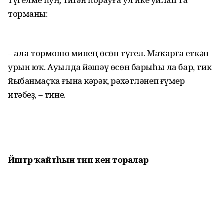
торманы:
– Ҡала тормошо минең өсөн түгел. Маҡарға еткән
урын юҡ. Ауылда йәшәү өсөн барыһы ла бар, тик
йыбанмаҫҡа ғына кәрәк, рәхәтләнеп ғүмер
итәбеҙ, – тине.
Йәштәр ҡайтһын тип кенә торалар