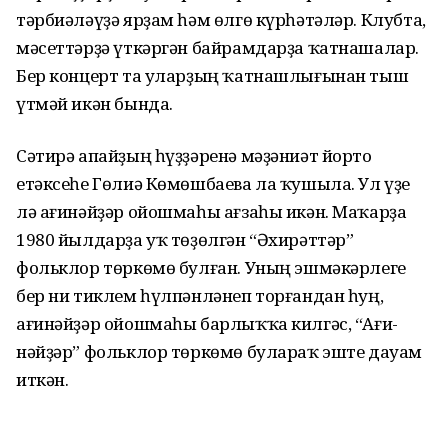
тәр­биәләүҙә яр­ҙам һәм өлгө күрһәтәләр. Клубта,
мәсеттәрҙә үткәргән байрамдарҙа ҡат­нашалар.
Бер концерт та уларҙың ҡат­нашлығынан тыш
үтмәй икән бында.
Сәтирә апайҙың һүҙҙәренә мәҙә­ниәт йорто
етәксеһе Гөлиә Көмөш­баева ла ҡушыла. Ул үҙе
лә ағинәйҙәр ойошмаһы ағзаһы икән. Маҡарҙа
1980 йылдарҙа уҡ төҙөлгән “Әхирәттәр”
фольклор төркөмө булған. Уның эш­мәкәрлеге
бер ни тиклем һүлпән­лә­неп торғандан һуң,
ағинәйҙәр ойош­маһы барлыҡҡа килгәс, “Ағи­
нәйҙәр” фольклор төркөмө булараҡ эште дауам
иткән.