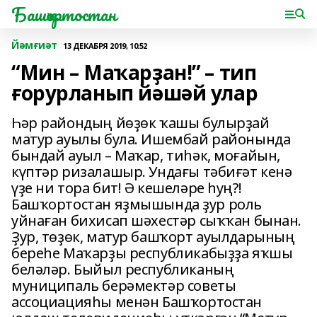
Башҡортостан
Йәмғиәт
13 ДЕКАБРЯ 2019, 10:52
“Мин – Маҡарҙан!” – тип
ғорурланып йәшәй улар
Һәр райондың йөҙөк ҡашы булырҙай
матур ауылы була. Ишембай районында
бындай ауыл – Маҡар, тиһәк, моғайын,
күптәр ризалашыр. Ундағы тәбиғәт кенә
үҙе ни тора бит! Ә кешеләре һуң?!
Башҡортостан яҙмышында ҙур роль
уйнаған бихисап шәхестәр сыҡҡан бынан.
Ҙур, төҙөк, матур башҡорт ауылдарының
береһе Маҡарҙы республикабыҙҙа яҡшы
беләләр. Быйыл республиканың
муниципаль берәмектәр советы
ассоциацияһы менән Башҡортостан