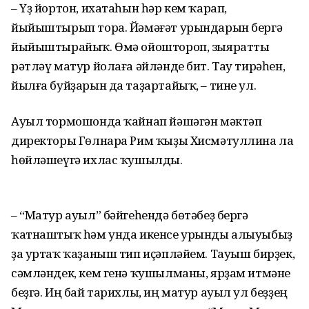
– Үҙ йортон, ихатаһын һәр кем ҡарап,
йыйыштырып тора. Йәмәғәт урын­дарын бергә
йыйыштырайыҡ. Өмә ойоштороп, зыяратты
рәтләү ма­тур йолаға әйләнде бит. Тау тирәһен,
йылға буйҙарын да таҙар­тайыҡ, – тине ул.
Ауыл тормошонда ҡайнап йәшәгән мәктәп
директоры Гөлнара Рим ҡыҙы Хисмәтуллина ла
һөйләшеүгә ихлас ҡушылды.
– “Матур ауыл” бәйгеһендә бөтәбеҙ бергә
ҡатнаштыҡ һәм унда икенсе урынды алыуыбыҙ
ҙа уртаҡ ҡаҙаныш тип иҫәпләйем. Тауыш бирҙек,
сәм­ләндек, кем генә ҡушылманы, ярҙам итмәне
беҙгә. Иң бай тарихлы, иң матур ауыл ул беҙҙең