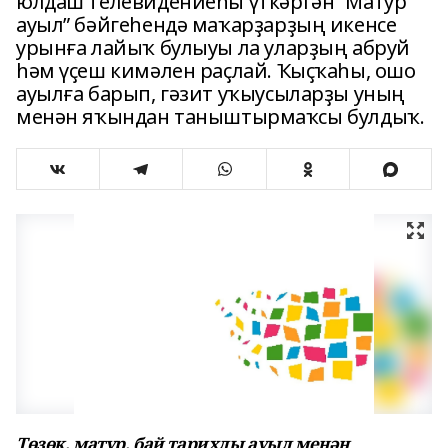
юлдаш телевидениеһы үткәргән “Матур
ауыл” бәйгеһендә маҡарҙарҙың икенсе
урынға лайыҡ булыуы ла уларҙың абруй
һәм үҫеш кимәлен раҫлай. Ҡыҫҡаһы, ошо
ауылға барып, гәзит уҡыусыларҙы уның
менән яҡындан таныштырмаҡсы булдыҡ.
Төҙөк, матур, бай тарихлы ауыл менән