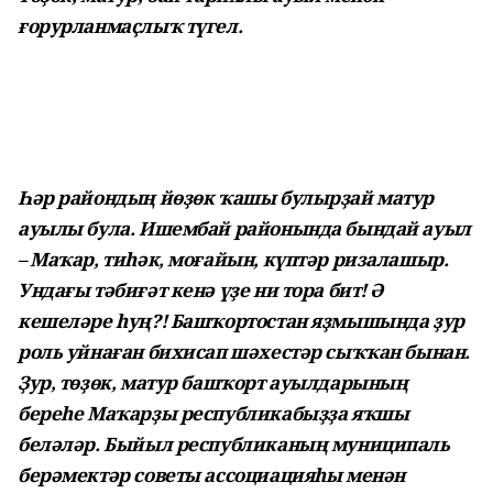
ғорурланмаҫлыҡ түгел.
Һәр райондың йөҙөк ҡашы булырҙай матур
ауылы була. Ишембай районында бындай ауыл
– Маҡар, тиһәк, моғайын, күптәр ризалашыр.
Ундағы тәбиғәт кенә үҙе ни тора бит! Ә
кешеләре һуң?! Башҡортостан яҙмышында ҙур
роль уйнаған бихисап шәхестәр сыҡҡан бынан.
Ҙур, төҙөк, матур башҡорт ауылдарының
береһе Маҡарҙы республикабыҙҙа яҡшы
беләләр. Быйыл республиканың муниципаль
берәмектәр советы ассоциацияһы менән