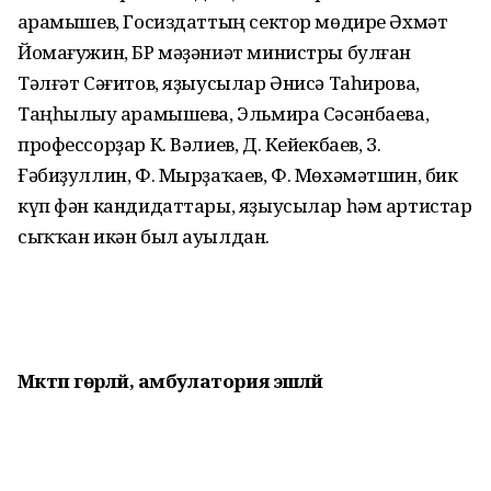
Ҡарамышев, Госиздаттың сектор мөдире Әхмәт
Йомағужин, БР мәҙәниәт министры булған
Тәлғәт Сәғитов, яҙыусылар Әнисә Таһирова,
Таңһылыу Ҡарамышева, Эльмира Сәсәнбаева,
профессорҙар К. Вәлиев, Д. Кейекбаев, З.
Ғәбиҙуллин, Ф. Мыр­ҙаҡаев, Ф. Мөхәмәтшин, бик
күп фән кандидаттары, яҙыусылар һәм артис­тар
сыҡҡан икән был ауылдан.
Мәктәп гөрләй, амбулатория эшләй