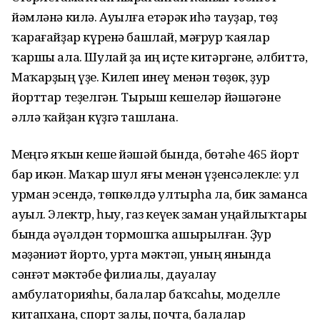
йәмләнә килә. Ауылға етәрәк иһә тауҙар, төҙ
ҡарағайҙар күренә башлай, мәғрур ҡаялар
ҡаршы ала. Шулай ҙа иң иҫте китәргәне, әлбиттә,
Маҡарҙың үҙе. Килеп инеү менән төҙөк, ҙур
йорттар теҙелгән. Тырыш кешеләр йәшәгәне
әллә ҡайҙан күҙгә ташлана.
Меңгә яҡын кеше йәшәй бында, бөтәһе 465 йорт
бар икән. Маҡар шул яғы менән үҙенсәлекле: ул
урман эсендә, төпкөлдә ултырһа ла, бик заманса
ауыл. Электр, һыу, газ кеүек заман уңайлыҡтары
бында әүәлдән тормошҡа ашырылған. Ҙур
мәҙәниәт йорто, урта мәктәп, уның янында
сәнғәт мәктәбе филиалы, дауалау
амбулаторияһы, балалар баҡсаһы, моделле
китапхана, спорт залы, почта, балалар