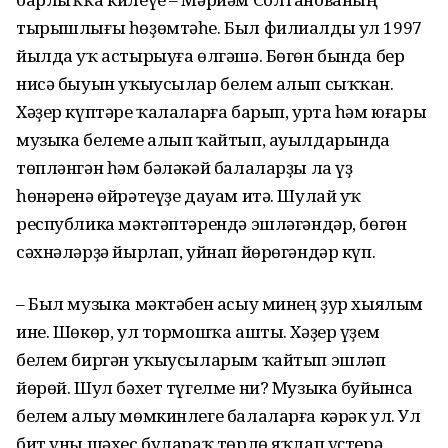
тырышлығы һөҙөм­тәһе. Был филиалды ул 1997
йылда уҡ астырыуға өлгәшә. Бөгөн бында бер
нисә быуын уҡыусылар белем алып сыҡҡан.
Хәҙер күптәре ҡала­ларға барып, урта һәм юғары
музыка белеме алып ҡайтып, ауылдарында
төпләнгән һәм бәләкәй балаларҙы ла үҙ
һөнәренә өйрәтеүҙе дауам итә. Шулай уҡ
республика мәктәптәрендә эшләгәндәр, бөгөн
сәхнәләрҙә йырлап, уйнап йөрөгәндәр күп.
– Был музыка мәктәбен асыу минең ҙур хыялым
ине. Шөкөр, ул тормошҡа ашты. Хәҙер үҙем
белем биргән уҡыусыларым ҡайтып эшләп
йөрөй. Шул бәхет түгелме ни? Музыка буйынса
белем алыу мөмкинлеге балаларға кәрәк ул. Ул
бит уны шәхес булараҡ төрлө яҡлап үҫтерә,