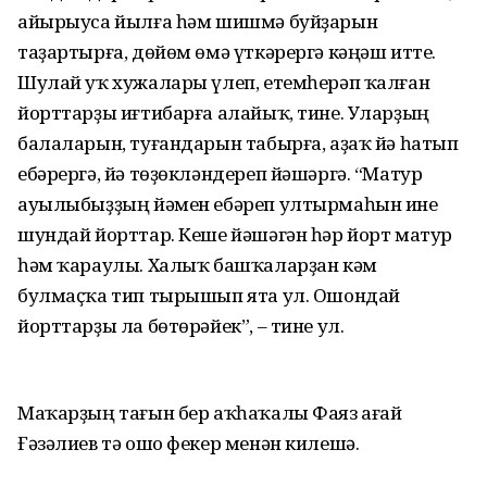
айырыуса йылға һәм шишмә буйҙарын
таҙартырға, дөйөм өмә үткәрергә кәңәш итте.
Шулай уҡ хужалары үлеп, етемһерәп ҡалған
йорттарҙы иғтибарға алайыҡ, тине. Уларҙың
балаларын, туғанда­рын табырға, аҙаҡ йә һатып
ебәрергә, йә төҙөкләндереп йәшәргә. “Матур
ауылыбыҙҙың йәмен ебәреп ултыр­маһын ине
шундай йорттар. Кеше йә­шәгән һәр йорт матур
һәм ҡараулы. Халыҡ башҡаларҙан кәм
булмаҫҡа тип тырышып ята ул. Ошондай
йорттарҙы ла бөтөрәйек”, – тине ул.
Маҡарҙың тағын бер аҡһаҡалы Фаяз ағай
Ғәзәлиев тә ошо фекер менән килешә.