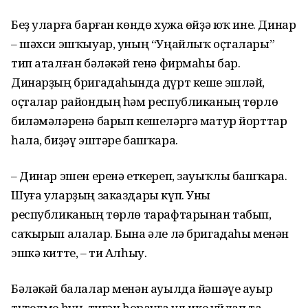
Беҙ уларға барған көндө хужа өйҙә юҡ ине. Динар
– шәхси эшҡыуар, уның “Уңайлыҡ оҫталары”
тип аталған бәләкәй генә фирмаһы бар.
Динарҙың бригадаһында дүрт кеше эшләй,
оҫталар райондың һәм республиканың төрлө
биләмәләренә барып кешеләргә матур йорттар
һала, биҙәү эштәре башҡара.
– Динар эшен еренә еткереп, зауыҡлы башҡара.
Шуға уларҙың заказдары күп. Уны
республиканың төрлө тарафтарынан табып,
саҡырып алалар. Бына әле лә бригадаһы менән
эшкә китте, – ти Алһыу.
Бәләкәй балалар менән ауылда йәшәүе ауыр
түгелме һуң, тигән һорауға ул ике уйлап та