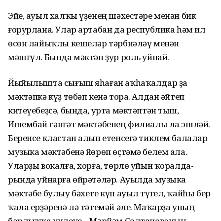
Эйе, ауыл халҡы үҙенең шәхестәре менән бик
ғорурлана. Улар артабан да республика һәм ил
өсөн лайыҡлы кешеләр тәрбиәләү менән
мәшғүл. Бында мәктәп ҙур роль уйнай.
Йыйылышта сығыш яһаған аҡһа­ҡалдар ҙа
мәктәпкә күҙ төбәп кенә тора. Алдан әйтеп
китеүебеҙсә, бында, урта мәктәптән тыш,
Ишембай сәнғәт мәктәбенең филиалы ла эш­ләй.
Беренсе кластан алып етенсегә тиклем балалар
музыка мәктәбенә йөрөп өҫтәмә белем ала.
Уларҙы вокалға, хорға, төрлө уйын ҡоралда­
рында уйнарға өйрәтәләр. Ауылда музыка
мәктәбе булыу бәхете күп ауыл түгел, ҡайһы бер
ҡала ерҙәренә лә тәтемәй әле. Маҡарҙа уның
бар­лыҡҡа килеүе – Мәрйәм Солтанова­ның