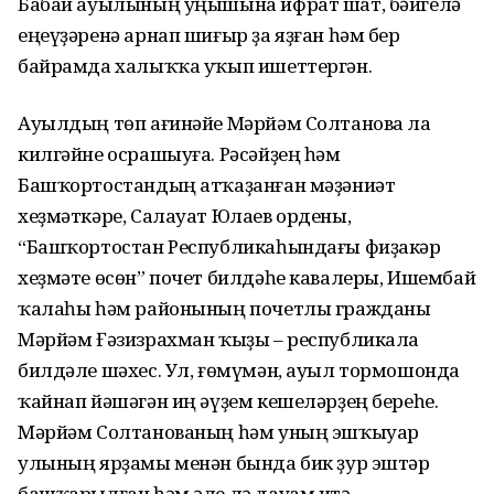
Бабай ауылының уңышына ифрат шат, бәйгелә
еңеүҙәренә арнап шиғыр ҙа яҙған һәм бер
байрамда халыҡҡа уҡып ишеттергән.
Ауылдың төп ағинәйе Мәрйәм Солтанова ла
килгәйне осрашыуға. Рә­сәй­ҙең һәм
Башҡортостандың атҡа­ҙанған мәҙәниәт
хеҙмәткәре, Салауат Юлаев ордены,
“Башҡортостан Рес­публикаһындағы фиҙакәр
хеҙмәте өсөн” почет билдәһе кавалеры, Ишембай
ҡалаһы һәм районының почетлы гражданы
Мәрйәм Ғәзизрахман ҡыҙы – республикала
билдәле шәхес. Ул, ғөмүмән, ауыл тормошонда
ҡайнап йәшәгән иң әүҙем кешеләрҙең береһе.
Мәрйәм Солтанованың һәм уның эшҡыуар
улының ярҙамы менән бында бик ҙур эштәр
башҡарылған һәм әле лә дауам итә.