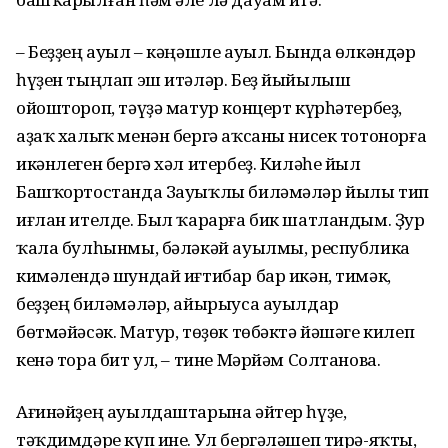
– Беҙҙең ауыл – кәңәшле ауыл. Бында өлкәндәр
һүҙен тыңлап эш итәләр. Беҙ йыйылыш
ойоштороп, тәүҙә матур концерт күрһәтербеҙ,
аҙаҡ халыҡ менән бергә аҡсаны нисек тотонорға
икәнлеген бергә хәл итербеҙ. Киләһе йыл
Башҡортостанда Зауыҡлы биләмәләр йылы тип
иғлан ителде. Был ҡарарға бик шатландым. Ҙур
ҡала булһынмы, бәләкәй ауылмы, республика
кимәлендә шундай иғти­бар бар икән, тимәк,
беҙҙең биләмә­ләр, айырыуса ауылдар
бөтмәйәсәк. Матур, төҙөк төбәктә йәшәге килеп
кенә тора бит ул, – тине Мәрйәм Солтанова.
Ағинәйҙең ауылдаштарына әйтер һүҙе,
тәҡдимдәре күп ине. Ул бер­гәләшеп тирә-яҡты,