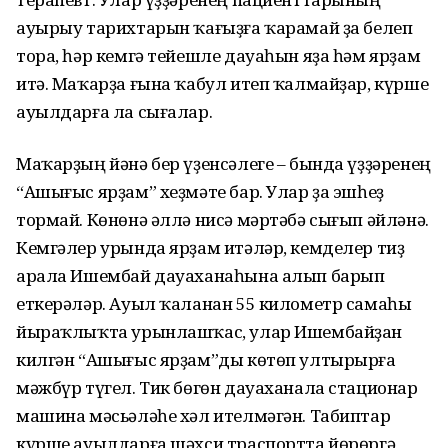
ауырыу тарихтарын ҡағыҙға ҡарамай ҙа белеп
тора, һәр кемгә тейешле дауаһын яҙа һәм ярҙам
итә. Маҡарҙа ғына ҡабул итеп ҡалмайҙар, күрше
ауылдарға ла сығалар.
Маҡарҙың йәнә бер үҙенсәлеге – бында үҙҙәренең
“Ашығыс ярҙам” хеҙмәте бар. Улар ҙа эшһеҙ
тормай. Көнөнә әллә нисә мәртәбә сығып әйләнә.
Кемгәлер урында ярҙам итәләр, кемделер тиҙ
арала Ишембай дауаханаһына алып барып
еткерәләр. Ауыл ҡаланан 55 километр самаһы
йыраҡлыҡта урынлашҡас, улар Ишем­байҙан
килгән “Ашығыс ярҙам”­ды көтөп ултырырға
мәжбүр түгел. Тик бөгөн дауаханала стационар
машина мәсьәләһе хәл ителмәгән. Табиптар
күрше ауылдарға шәхси траспортта йөрөргә