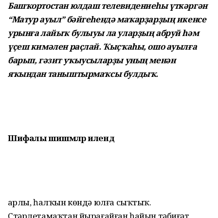
Башҡортостан юлдаш телевидениеһы үткәргән
“Матур ауыл” бәйгеһендә маҡарҙарҙың икенсе
урынға лайыҡ булыуы ла уларҙың абруй һәм
үҫеш кимәлен раҫлай. Ҡыҫҡаһы, ошо ауылға
барып, гәзит уҡыусыларҙы уның менән
яҡындан таныштырмаҡсы булдыҡ.
Шифалы шишмәләр илендә
Ҡарлы, һалҡын көндә юлға сыҡтыҡ.
Стәрлетамаҡтан йырағайған һайын тәбиғәт