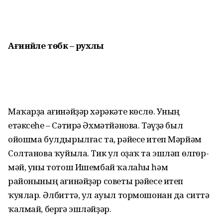
Ағинәйле төбәк – рухлы
Маҡарҙа ағинәйҙәр хәрәкәте көслө. Уның
етәксеһе – Сәтирә Әхмәтйәнова. Тәүҙә был
ойошма булдырылғас та, рәйесе итеп Мәрйәм
Солтанова ҡуйыла. Тик ул оҙаҡ та эшләп өлгөр­
мәй, уны тотош Ишембай ҡалаһы һәм
районының ағинәйҙәр советы рәйесе итеп
ҡуялар. Әлбиттә, ул ауыл тормошонан да ситтә
ҡалмай, бергә эшләйҙәр.