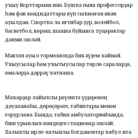
уҡыу йорттарына инә. Бушҡа ғына профессорҙар
һәм фән кандидаттары күп сыҡмаған икән
ауылдан. Спортҡа ла иғтибар ҙур, волейбол,
баскетбол, көрәш, шашка буйынса түңәрәктәр
даими эшләй.
Мәктәп ауыл тормошонда бик әүҙем ҡайнай.
Уҡыусылар һәм уҡы­тыу­сылар төрлө сараларҙа,
өмәләрҙә дәррәү ҡатнаша.
Маҡарҙар лайыҡлы рәүештә үҙҙәренең
дауаханаһы, дөрөҫөрәге, табиптары менән
ғорурлана. Бында, табип амбулаторияһында,
биш урынлыҡ көндөҙгө стационар эшләй.
Халыҡты ирле-ҡатынлы Богдановтар ҡабул итә.