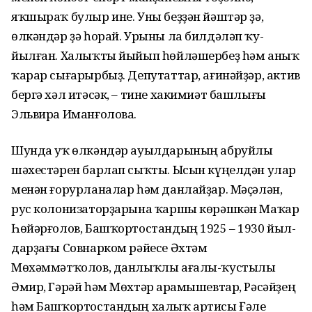
яҡшыраҡ булыр ине. Уны беҙҙән йәштәр ҙә,
өлкәндәр ҙә һорай. Урыны ла билдәләп ҡу­
йылған. Халыҡты йыйып һөйлә­шербеҙ һәм аныҡ
ҡарар сығарырбыҙ. Депутаттар, ағинәйҙәр, актив
бергә хәл итәсәк, – тине хакимиәт башлығы
Эльвира Иманғолова.
Шунда уҡ өлкәндәр ауылдарының абруйлы
шәхестәрен барлап сыҡты. Ысын күңелдән улар
менән ғорур­ланалар һәм данлайҙар. Мәҫәлән,
рус колонизаторҙарына ҡаршы көрәшкән Маҡар
Һөйәрғолов, Баш­ҡортостандың 1925 – 1930 йыл­
дарҙағы Совнарком рәйесе Әхтәм
Мөхәммәтҡолов, данлыҡлы ағалы-ҡустылы
Әмир, Гәрәй һәм Мөхтәр Ҡарамышевтар, Рәсәйҙең
һәм Баш­ҡортостандың халыҡ артисы Ғәле