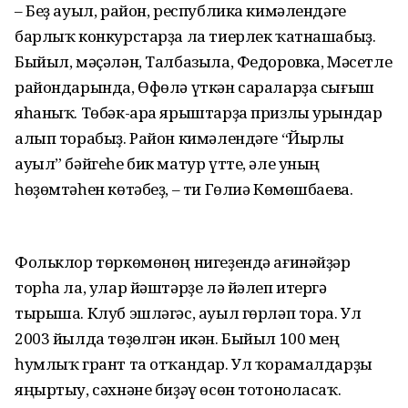
– Беҙ ауыл, район, республика кимәлендәге
барлыҡ конкурстарҙа ла тиерлек ҡатнашабыҙ.
Быйыл, мәҫәлән, Талбазыла, Федоровка, Мәсетле
райондарында, Өфөлә үткән сараларҙа сығыш
яһаныҡ. Төбәк-ара ярыштарҙа призлы урындар
алып торабыҙ. Район кимәлендәге “Йырлы
ауыл” бәйгеһе бик матур үтте, әле уның
һөҙөмтәһен көтәбеҙ, – ти Гөлиә Көмөшбаева.
Фольклор төркөмөнөң нигеҙендә ағинәйҙәр
торһа ла, улар йәштәрҙе лә йәлеп итергә
тырыша. Клуб эшләгәс, ауыл гөрләп тора. Ул
2003 йылда төҙөлгән икән. Быйыл 100 мең
һумлыҡ грант та отҡандар. Ул ҡорамалдарҙы
яңыртыу, сәхнәне биҙәү өсөн тотоноласаҡ.