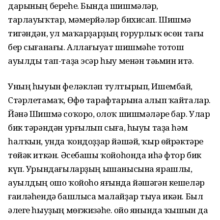
дарының береһе. Бында шишмәләр,
тарлауыҡтар, мәмерйәләр бихисап. Шишмә
тигәндән, ул маҡарҙарҙың ғорурлыҡ өсөн тағы
бер сығанағы. Аллағыуат шишмәһе тотош
ауылды тап-таҙа эсәр һыу менән тәьмин итә.
Уның һыуын феләкләп тултырып, Ишембай,
Стәрлетамаҡ, Өфө тарафтарына алып ҡайталар.
Йәнә Шишмә соҡоро, Ҡолоҡ шишмәләре бар. Улар
бик тәрәндән урғылып сыға, һыуы таҙа һәм
һалҡын, унда ҡондоҙҙар йәшәй, ҡыр өйрәктәре
төйәк иткән. Әсебашы ҡойоһонда иһә фтор бик
күп. Урындағыларҙың ышанысына ярашлы,
ауылдың ошо ҡойоһо яғында йәшәгән кешеләр
ғаиләһендә башлыса малайҙар тыуа икән. Был
әлеге һыуҙың мөғжизәһе. Ҡойо янында ҡышын да