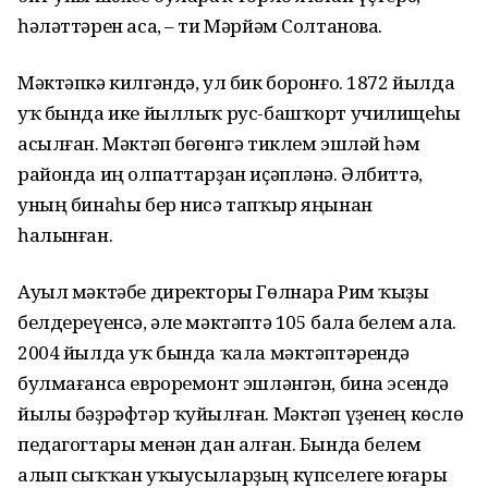
һәләт­тәрен аса, – ти Мәрйәм Солтанова.
Мәктәпкә килгәндә, ул бик боронғо. 1872 йылда
уҡ бында ике йыллыҡ рус-башҡорт училищеһы
асылған. Мәктәп бөгөнгә тиклем эшләй һәм
районда иң олпаттарҙан иҫәпләнә. Әлбиттә,
уның бинаһы бер нисә тапҡыр яңынан
һалынған.
Ауыл мәктәбе директоры Гөлнара Рим ҡыҙы
белдереүенсә, әле мәк­тәптә 105 бала белем ала.
2004 йылда уҡ бында ҡала мәктәптәрендә
булмағанса евроремонт эшләнгән, бина эсендә
йылы бәҙрәфтәр ҡуйылған. Мәктәп үҙенең көслө
педагогтары менән дан алған. Бында белем
алып сыҡҡан уҡыусыларҙың күпселеге юғары