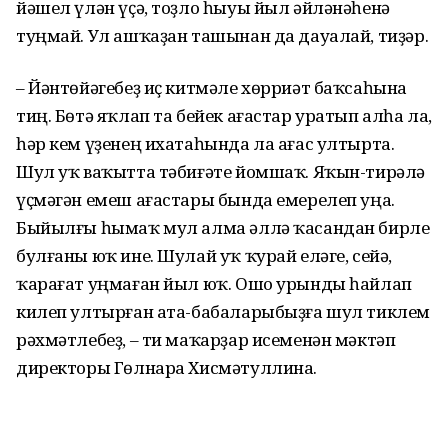
йәшел үлән үҫә, тоҙло һыуы йыл әйләнәһенә
туңмай. Ул ашҡаҙан ташынан да дауалай, тиҙәр.
– Йәнтөйәгебеҙ иҫ китмәле хөрриәт баҡсаһына
тиң. Бөтә яҡлап та бейек ағастар уратып алһа ла,
һәр кем үҙенең ихатаһында ла ағас ултырта.
Шул уҡ ваҡытта тәбиғәте йомшаҡ. Яҡын-тирәлә
үҫмәгән емеш ағастары бында емерелеп уңа.
Быйылғы һымаҡ мул алма әллә ҡасандан бирле
бул­ғаны юҡ ине. Шулай уҡ ҡурай еләге, сейә,
ҡарағат уңмаған йыл юҡ. Ошо урынды һайлап
килеп ултырған ата-бабаларыбыҙға шул тиклем
рәх­мәт­лебеҙ, – ти маҡарҙар исеменән мәктәп
директоры Гөлнара Хисмәтуллина.