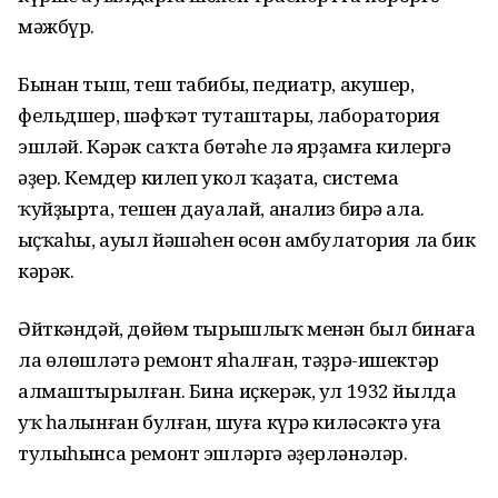
мәжбүр.
Бынан тыш, теш табибы, педиатр, акушер,
фельдшер, шәфҡәт туташтары, лаборатория
эшләй. Кәрәк саҡта бөтәһе лә ярҙамға килергә
әҙер. Кемдер килеп укол ҡаҙата, система
ҡуйҙырта, тешен дауалай, анализ бирә ала.
Ҡыҫҡаһы, ауыл йәшәһен өсөн амбулатория ла бик
кәрәк.
Әйткәндәй, дөйөм тырышлыҡ менән был бинаға
ла өлөшләтә ремонт яһалған, тәҙрә-ишектәр
алмаш­ты­рылған. Бина иҫкерәк, ул 1932 йылда
уҡ һалынған булған, шуға күрә киләсәктә уға
тулыһынса ремонт эшләргә әҙерләнәләр.