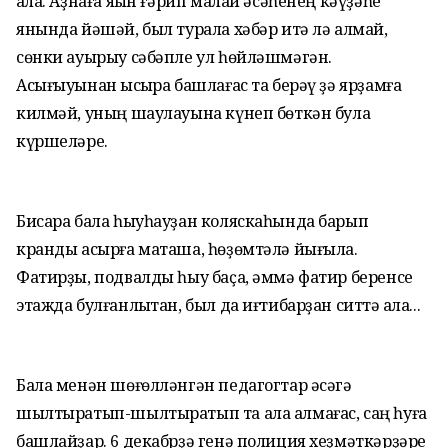
ҡала. Аҙнаға яҡын ғәрип малай әсәһенең кәүҙәһе
янында йәшәй, был турала хәбәр итә лә алмай,
сөнки ауырыу сәбәпле ул һөйләшмәгән.
Асығыуынан ҡысҡыра башлағас та берәү ҙә ярҙамға
килмәй, уның шаулауына күнеп бөткән була
күршеләре.
Бисара бала һыуһауҙан коляскаһында барып
кранды асырға маташа, һөҙөмтәлә йығыла.
Фатирҙы, подвалды һыу баҫа, әммә фатир беренсе
этажда булғанлыҡтан, был да иғтибарҙан ситтә ҡала...
Бала менән шөғөлләнгән педагогтар әсәгә
шылтыратып-шылтыратып та ала алмағас, саң һуға
башлайҙар. 6 декабрҙә генә полиция хеҙмәткәрҙәре