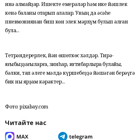
инә алмайҙар. Ишекте емерәләр һәм ике йәшлек
кенә баланы ҡотҡарып ҡалалар. Уның да әсәһе
пневмониянан биш көн элек мәрхүм булып ҡалған
була...
Тетрәндерерлек, йән өшөткөс хәлдәр. Тирә-
яғыбыҙҙағыларға, зинһар, иғтибарлыраҡ булайыҡ,
бәлки, тап әлеге мәлдә күршебеҙҙә йәшәгән берәүгә
бик ныҡ ярҙам кәрәктер...
Фото: pixabay.com
Читайте нас