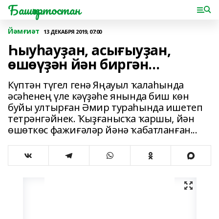
Башҡортостан
Йәмғиәт
13 ДЕКАБРЯ 2019, 07:00
Һыуһауҙан, асығыуҙан,
өшөүҙән йән биргән...
Күптән түгел генә Яңауыл ҡалаһында
әсәһенең үле кәүҙәһе янында биш көн
буйы ултырған Әмир тураһында ишетеп
тетрәнгәйнек. Ҡыҙғанысҡа ҡаршы, йән
өшөткөс фажиғәләр йәнә ҡабатланған...