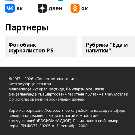
Партнеры
Фотобанк
Рубрика "Еда и
журналистов РБ
напитки"
© 1917 - 2026 «Башҡортостан» гәзите.
Бөтә хоҡуҡтар ҙа яҡланған.
Мәҡәләләрҙе күсереп баҫҡанда, йә уларҙы өлөшләтә
файҙаланғанда «Башҡортостан» гәзитенә һылтанма яһау мотлаҡ.
Об использовании персональных данных
Зарегистрировано Федеральной службой по надзору в сфере
связи, информационных технологий и массовых
коммуникаций (РОСКОМНАДЗОР). Регистрационный номер:
серия ПИ ФС77-33205 от 11 сентября 2008 г.