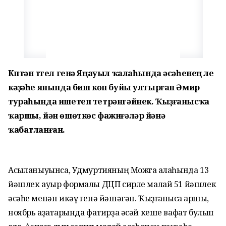
Күптән түгел генә Яңауыл ҡалаһында әсәһенең үле
кәүҙәһе янында биш көн буйы ултырған Әмир
тураһында ишетеп тетрәнгәйнек. Ҡыҙғанысҡа
ҡаршы, йән өшөткөс фажиғәләр йәнә
ҡабатланған.
Асыҡланыуынса, Удмуртияның Можга ҡалаһында 13
йәшлек ауыр формалы ДЦП сирле малай 51 йәшлек
әсәһе менән икәү генә йәшәгән. Ҡыҙғанысҡа ҡаршы,
ноябрь аҙаҡтарында фатирҙа әсәй кеше вафат булып