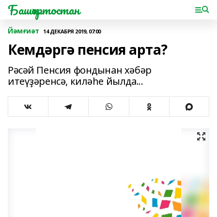
Башҡортостан
Йәмғиәт
14 ДЕКАБРЯ 2019, 07:00
Кемдәргә пенсия арта?
Рәсәй Пенсия фондынан хәбәр
итеүҙәренсә, киләһе йылда...