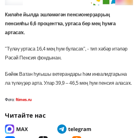
Киләһе йылда эшләмәгән пенсионерҙарҙың
пенсияһы
6,6 процентҡа, уртаса бер мең һумға
артасаҡ.
"Түләү
уртаса 16,4 мең һум буласаҡ", - тип хәбәр итәләр
Рәсәй Пенсия фондынан.
Бөйөк Ватан һуғышы ветерандары һәм инвалидтарына
ла түләүҙәр арта. Улар 39,9 – 46,5 мең һум пенсия аласаҡ.
Фото:
ftimes.ru
Читайте нас