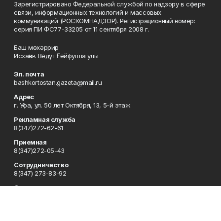
Зарегистрировано Федеральной службой по надзору в сфере
связи, информационных технологий и массовых
коммуникаций (РОСКОМНАДЗОР). Регистрационный номер:
серия ПИ ФС77-33205 от 11 сентября 2008 г.
Баш мөхәррир
Исхаҡов Вәдүт Ғәйфулла улы
Эл. почта
bashkortostan.gazeta@mail.ru
Адрес
г. Уфа, ул. 50 лет Октября, 13, 5-й этаж
Рекламная служба
8(347)272-62-61
Приемная
8(347)272-05-43
Сотрудничество
8(347) 273-83-92
Отдел кадров
8(347)272-05-43