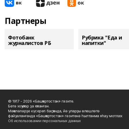
Партнеры
Фотобанк
Рубрика "Еда и
журналистов РБ
напитки"
© 1917 - 2026 «Башҡортостан» гәзите.
Бөтә хоҡуҡтар ҙа яҡланған.
Мәҡәләләрҙе күсереп баҫҡанда, йә уларҙы өлөшләтә
файҙаланғанда «Башҡортостан» гәзитенә һылтанма яһау мотлаҡ.
Об использовании персональных данных