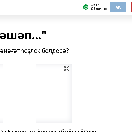
+23 °С
VK
Облачно
әшәп..."
ҡәнәғәтһеҙлек белдерә?
кән Белорет районында быйыл йүнле