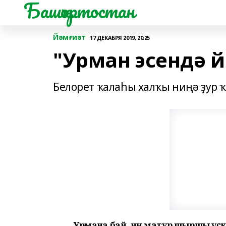
Башҡортостан
Йәмғиәт
17 ДЕКАБРЯ 2019, 20:25
"Урман эсендә й
Белорет ҡалаһы халҡы ниңә ҙур 
Урманға бай, иң матур шыршы үҫ