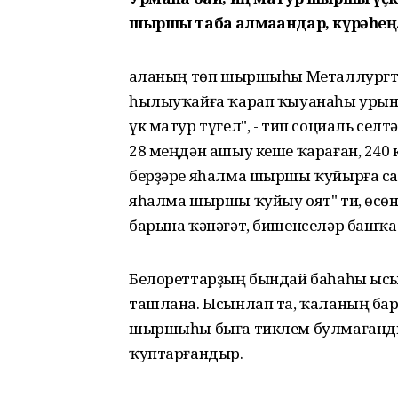
шыршы таба алмағандар, күрәһең
Ҡаланың төп шыршыһы Металлургт
һылыуҡайға ҡарап ҡыуанаһы урын
үк матур түгел", - тип социаль сел
28 меңдән ашыу кеше ҡараған, 240
берҙәре яһалма шыршы ҡуйырға саҡ
яһалма шыршы ҡуйыу оят" ти, өсөн
барына ҡәнәғәт, бишенселәр башҡ
Белореттарҙың бындай баһаһы ысын
ташлана. Ысынлап та, ҡаланың бар
шыршыһы быға тиклем булмағандыр
ҡуптарғандыр.