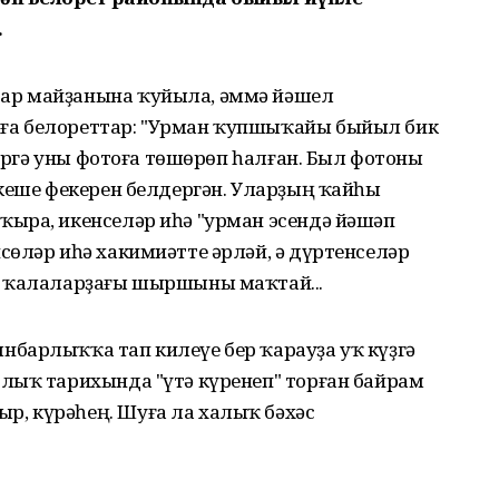
.
ар майҙанына ҡуйыла, әммә йәшел
ға белореттар: "Урман ҡупшыҡайы быйыл бик
тәргә уны фотоға төшөрөп һалған. Был фотоны
 кеше фекерен белдергән. Уларҙың ҡайһы
ыра, икенселәр иһә "урман эсендә йәшәп
сөләр иһә хакимиәтте әрләй, ә дүртенселәр
а ҡалаларҙағы шыршыны маҡтай...
барлыҡҡа тап килеүе бер ҡарауҙа уҡ күҙгә
лыҡ тарихында "үтә күренеп" торған байрам
, күрәһең. Шуға ла халыҡ бәхәс