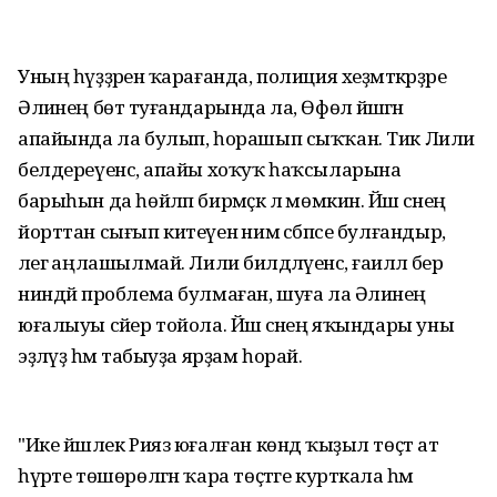
Уның һүҙҙәренә ҡарағанда, полиция хеҙмәткәрҙәре
Әлиәнең бөтә туғандарында ла, Өфөлә йәшәгән
апайында ла булып, һорашып сыҡҡан. Тик Лилиә
белдереүенсә, апайы хоҡуҡ һаҡсыларына
барыһын да һөйләп бирмәҫкә лә мөмкин. Йәш әсәнең
йорттан сығып китеүенә нимә сәбәпсе булғандыр,
әлегә аңлашылмай. Лилиә билдәләүенсә, ғаиләлә бер
ниндәй проблема булмаған, шуға ла Әлиәнең
юғалыуы сәйер тойола. Йәш әсәнең яҡындары уны
эҙләүҙә һәм табыуҙа ярҙам һорай.
"Ике йәшлек Рияз юғалған көндә ҡыҙыл төҫтә ат
һүрәте төшөрөлгән ҡара төҫтәге курткала һәм