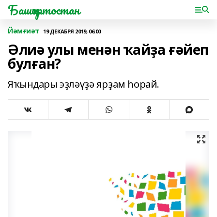
Башҡортостан
Йәмғиәт
19 ДЕКАБРЯ 2019, 06:00
Әлиә улы менән ҡайҙа ғәйеп
булған?
Яҡындары эҙләүҙә ярҙам һорай.