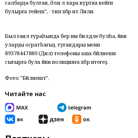
салбарҙа булған, Әлиә лә ҡара куртка кейгән
булырға тейеш", - тип хәбәр итә Лилиә.
Был ғаилә тураһында бер нәмә билдәле булһа, йәки
уларҙы осратһағыҙ, туғандары менән
89378447880 (Дилә) телефоны аша бәйләнешкә
сығырға була йәки полицияға хәбәр итегеҙ.
Фото: "Бәйләнештә".
Читайте нас