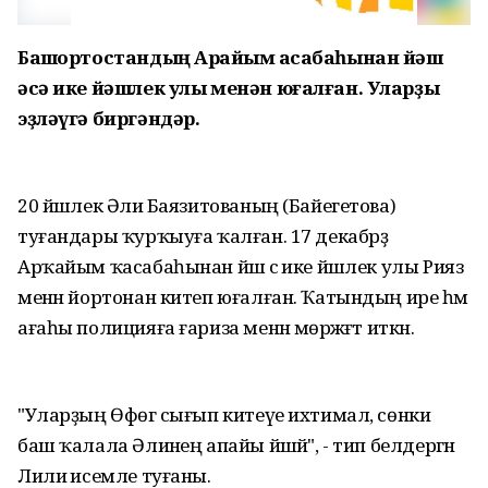
Башҡортостандың Арҡайым ҡасабаһынан йәш
әсә ике йәшлек улы менән юғалған. Уларҙы
эҙләүгә биргәндәр.
20 йәшлек Әлиә Баязитованың (Байегетова)
туғандары ҡурҡыуға ҡалған. 17 декабрҙә
Арҡайым ҡасабаһынан йәш әсә ике йәшлек улы Рияз
менән йортонан китеп юғалған. Ҡатындың ире һәм
ағаһы полицияға ғариза менән мөрәжәғәт иткән.
"Уларҙың Өфөгә сығып китеүе ихтимал, сөнки
баш ҡалала Әлиәнең апайы йәшәй", - тип белдергән
Лилиә исемле туғаны.