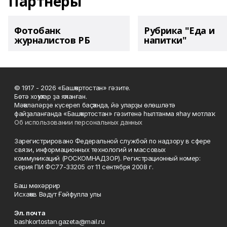
Партнеры
Фотобанк
Рубрика "Еда и
журналистов РБ
напитки"
© 1917 - 2026 «Башҡортостан» гәзите.
Бөтә хоҡуҡтар ҙа яҡланған.
Мәҡәләләрҙе күсереп баҫҡанда, йә уларҙы өлөшләтә
файҙаланғанда «Башҡортостан» гәзитенә һылтанма яһау мотлаҡ.
Об использовании персональных данных
Зарегистрировано Федеральной службой по надзору в сфере
связи, информационных технологий и массовых
коммуникаций (РОСКОМНАДЗОР). Регистрационный номер:
серия ПИ ФС77-33205 от 11 сентября 2008 г.
Баш мөхәррир
Исхаҡов Вәдүт Ғәйфулла улы
Эл. почта
bashkortostan.gazeta@mail.ru