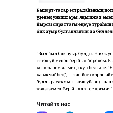
Башҡорт-татар эстрадаһының по
үҙенең уңыштары, яңы ижад емеш
йырсы сираттағы еңеүе тураһында
бик ауыр булғанлығын да билдәлә
"Был йыл бик ауыр булды. Нисек уҙе
тигән уй менән бер йыл йөрөнөм. Ы
кешеләрем дә миңә ҡул һелтәне. "Һ
кәрәкмәйһең", — тип йөҙгә ҡарап әй
булдырасаҡмын тигән уйҙа яңына
ҡәнәғәтмен. Бер йылда - өс премия",
Читайте нас