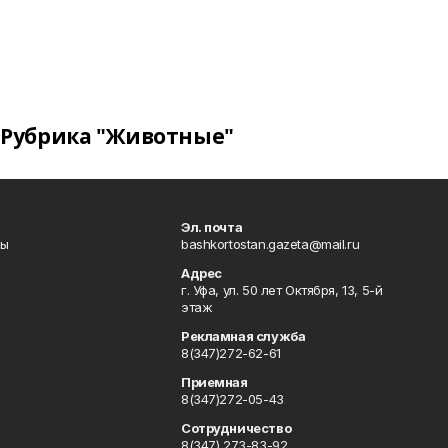
Рубрика "Животные"
Эл. почта
лы
bashkortostan.gazeta@mail.ru
Адрес
г. Уфа, ул. 50 лет Октября, 13, 5-й
этаж
Рекламная служба
8(347)272-62-61
Приемная
8(347)272-05-43
Сотрудничество
8(347) 273-83-92