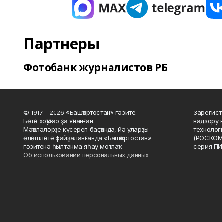
Партнеры
Фотобанк журналистов РБ
© 1917 - 2026 «Башҡортостан» гәзите.
Зарегист
Бөтә хоҡуҡтар ҙа яҡланған.
надзору 
Мәҡәләләрҙе күсереп баҫҡанда, йә уларҙы
технолог
өлөшләтә файҙаланғанда «Башҡортостан»
(РОСКОМ
гәзитенә һылтанма яһау мотлаҡ.
серия ПИ
Об использовании персональных данных