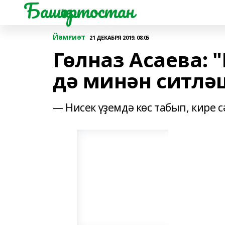
Башҡортостан
Йәмғиәт
21 ДЕКАБРЯ 2019, 08:05
Гөлназ Асаева:
дә минән ситлә
— Нисек үҙемдә көс табып, кире с