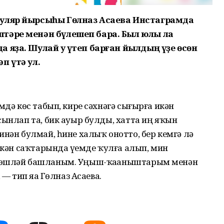
пуляр йырсыһы Гөлназ Асаева Инстаграмда
тәре менән бүлешеп бара. Был юлы ла
 яҙа. Шулай уҡ үтеп барған йылдың үҙе өсөн
п үтә ул.
мдә көс табып, кире сәхнәгә сығырға икән
сынлап та, бик ауыр булды, хатта иң яҡын
инән булмай, һине халыҡ онотто, бер кемгә лә
ткән саҡтарында үҙемде ҡулға алып, мин
н эшләй башланым. Уңыш-ҡаҙаныштарым менән
 — тип яҙа Гөлназ Асаева.