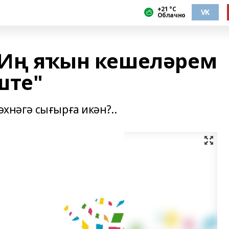
+21 °С
VK
Облачно
 "Иң яҡын кешеләрем
ште"
әхнәгә сығырға икән?..