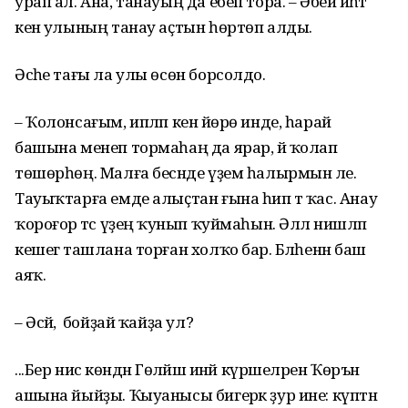
урап ал. Ана, танауың да ебеп тора. – Әбей йәһәт
кенә улының танау аҫтын һөртөп алды.
Әсәһе тағы ла улы өсөн борсолдо.
– Ҡолонсағым, ипләп кенә йөрө инде, һарай
башына менеп тормаһаң да ярар, йә ҡолап
төшөрһөң. Малға бесәнде үҙем һалырмын әле.
Тауыҡтарға емде алыҫтан ғына һип тә ҡас. Анау
ҡороғор әтәс үҙеңә ҡунып ҡуймаһын. Әллә нишләп
кешегә ташлана торған холҡо бар. Бәләһенән баш
аяҡ.
– Әсәй, ә бойҙай ҡайҙа ул?
...Бер нисә көндән Гөләйшә инәй күршеләрен Ҡөръән
ашына йыйҙы. Ҡыуанысы бигерәк ҙур ине: күптән