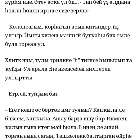
күрһәм ине. Әтеү асҡа үлә бит, ‑ тип әбей үҙ алдына
һөйләнә-һөйләнә иртәнге сәйҙе әҙерләне.
– Ҡолонсағым, ҡорһағың асып киткәндер, әйҙә,
ултыр. Йылы килеш манный бутҡаһы бик тәмле
була торған ул.
Хәлиткә нимә, тулы тәрилкәне "һә" тигәнсе һыпырып та
ҡуйҙы. Ул арала әсәһе икенсеһен килтереп
ултыртты.
– Етәр, әсәй, туйҙым бит.
– Егет кеше өс бөртөк нәмәгә туямы? Ҡапҡыла әле,
бәләкәсем, ҡапҡыла. Ашау барҙа йәшәү бар. Икмәгеңә
ҡалын ғына итеп май һыла. Һинең әле ашай
торған ғына сағың. Төшкөлөккә балтырған өйрәһе