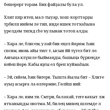
бешерергә торам. Бик файҙалы була ул.
Хәлит әппәр итеп, мал-тыуар, ҡош-ҡорттарҙы
тәрбиәләп инәйем әле тип, инде ишек тотҡаһына
үрелдем тигәндә әсәһе ҡулынан тотоп алды.
– Ҡара әле, бәләкәсем, улай бик еңел йөрөмә. Һин
сәпсим, июнь айы тигәс тә, ысын йәй түгел бит әле.
Аяғыңа кәлүшле быймаңды, башыңа бүркеңде
кейеп йөрө. Кабы яҙғы ел бәреп ҡуймаһын.
– Эй, әсәкәйем, һин бигерәк. Тышта йылы бит – Хәлите
ауыҙ асырға ла өлгөрмәне, Гөләйшә инәй:
– Ҡара әле, нимә ти. Смәтри, балаҡай, теге ваҡыт ләж
ятҡаныңды онотма. Мә, билеңә минең шәлемде лә