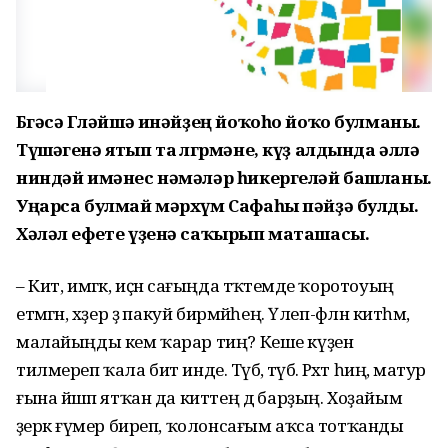
Бөгәсә Гөләйшә инәйҙең йоҡоһо йоҡо булманы.
Түшәгенә ятып та өлгөрмәне, күҙ алдында әллә
ниндәй имәнес нәмәләр һикергеләй башланы.
Уңарса булмай мәрхүм Сафаһы пәйҙә булды.
Хәләл ефете үҙенә саҡырып маташасы.
– Кит, имгәк, иҫән сағыңда тәҡәтемде ҡоротоуың
етмәгән, хәҙер ҙә пакуй бирмәйһең. Үлеп-фәлән китһәм,
малайыңды кем ҡарар тиң? Кеше күҙенә
тилмереп ҡала бит инде. Тәүбә, тәүбә. Рәхәт һиңә, матур
ғына йәшәп ятҡан да киттең дә барҙың. Хоҙайым
әҙерәк ғүмер биреп, ҡолонсағым аҡса тотҡанды