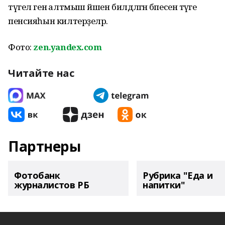
түгел генә алтмыш йәшен билдәләгән бәпесенә тәүге
пенсияһын килтерҙеләр.
Фото:
zen.yandex.com
Читайте нас
Партнеры
Фотобанк
Рубрика "Еда и
журналистов РБ
напитки"