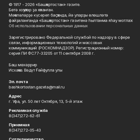
© 1917 - 2026 «Башҡортостан» гәзите.
Бөтә хоҡуҡтар ҙа яҡланған.
Мәҡәләләрҙе күсереп баҫҡанда, йә уларҙы өлөшләтә
файҙаланғанда «Башҡортостан» гәзитенә һылтанма яһау мотлаҡ.
Об использовании персональных данных
Зарегистрировано Федеральной службой по надзору в сфере
связи, информационных технологий и массовых
коммуникаций (РОСКОМНАДЗОР). Регистрационный номер:
серия ПИ ФС77-33205 от 11 сентября 2008 г.
Баш мөхәррир
Исхаҡов Вәдүт Ғәйфулла улы
Эл. почта
bashkortostan.gazeta@mail.ru
Адрес
г. Уфа, ул. 50 лет Октября, 13, 5-й этаж
Рекламная служба
8(347)272-62-61
Приемная
8(347)272-05-43
Сотрудничество