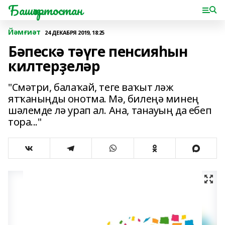
Башҡортостан
Йәмғиәт
24 ДЕКАБРЯ 2019, 18:25
Бәпескә тәүге пенсияһын
килтерҙеләр
"Смәтри, балаҡай, теге ваҡыт ләж
ятҡаныңды онотма. Мә, билеңә минең
шәлемде лә урап ал. Ана, танауың да ебеп
тора..."