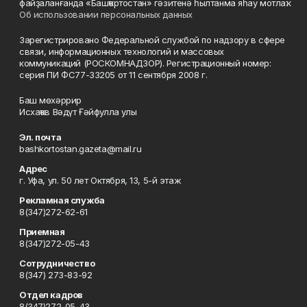
файҙаланғанда «Башҡортостан» гәзитенә һылтанма яһау мотлаҡ.
Об использовании персональных данных
Зарегистрировано Федеральной службой по надзору в сфере
связи, информационных технологий и массовых
коммуникаций (РОСКОМНАДЗОР). Регистрационный номер:
серия ПИ ФС77-33205 от 11 сентября 2008 г.
Баш мөхәррир
Исхаҡов Вәдүт Ғәйфулла улы
Эл. почта
bashkortostan.gazeta@mail.ru
Адрес
г. Уфа, ул. 50 лет Октября, 13, 5-й этаж
Рекламная служба
8(347)272-62-61
Приемная
8(347)272-05-43
Сотрудничество
8(347) 273-83-92
Отдел кадров
8(347)272-05-43