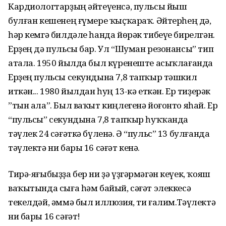
Кардиологтарҙың әйтеүенсә, пульсы йыш
булған кешенең ғүмере ҡыҫҡараҡ. Әйтерһең дә,
һәр кемгә билдәле һанда йөрәк тибеүе бирелгән.
Ерҙең дә пульсы бар. Ул “Шуман резонансы” тип
атала. 1950 йылда был күренеште асыҡлағанда
Ерҙең пульсы секундына 7,8 тапҡыр тәшкил
иткән... 1980 йылдан һуң 13-кә еткән. Ер тиҙерәк
”тын ала”. Был ваҡыт киңлегенә йоғонто яһай. Ер
“пульсы” секундына 7,8 тапҡыр һуҡҡанда
тәүлек 24 сәғәткә бүленә. Ә “пульс” 13 булғанда
тәүлектә ни бары 16 сәғәт кенә.
Тирә-яғыбыҙҙа бер ни ҙә үҙгәрмәгән кеүек, ҡояш
ваҡытында сыға һәм байый, сәғәт элеккесә
текелдәй, әммә был иллюзия, ти ғалим.Тәүлектә
ни бары 16 сәғәт!