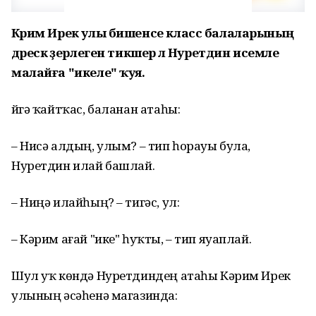
Кәрим Ирек улы бишенсе класс балаларының
дәрескә әҙерлеген тикшерә лә Нуретдин исемле
малайға "икеле" ҡуя.
Өйгә ҡайтҡас, баланан атаһы:
– Нисә алдың, улым? – тип һорауы була,
Нуретдин илай башлай.
– Ниңә илайһың? – тигәс, ул:
– Кәрим ағай "ике" һуҡты, – тип яуаплай.
Шул уҡ көндә Нуретдиндең атаһы Кәрим Ирек
улының әсәһенә магазинда: