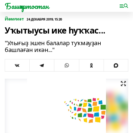
Башҡортостан
Йәмғиәт
24 ДЕКАБРЯ 2019, 15:20
Уҡытыусы ике һуҡҡас...
"Улығыҙ эшен балалар туҡмауҙан
башлаған икән..."