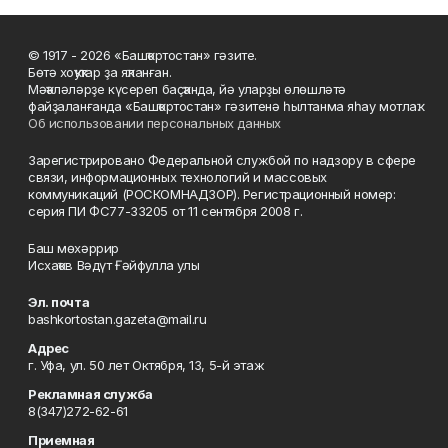
© 1917 - 2026 «Башҡортостан» гәзите.
Бөтә хоҡуҡтар ҙа яҡланған.
Мәҡәләләрҙе күсереп баҫҡанда, йә уларҙы өлөшләтә
файҙаланғанда «Башҡортостан» гәзитенә һылтанма яһау мотлаҡ.
Об использовании персональных данных
Зарегистрировано Федеральной службой по надзору в сфере
связи, информационных технологий и массовых
коммуникаций (РОСКОМНАДЗОР). Регистрационный номер:
серия ПИ ФС77-33205 от 11 сентября 2008 г.
Баш мөхәррир
Исхаҡов Вәдүт Ғәйфулла улы
Эл. почта
bashkortostan.gazeta@mail.ru
Адрес
г. Уфа, ул. 50 лет Октября, 13, 5-й этаж
Рекламная служба
8(347)272-62-61
Приемная