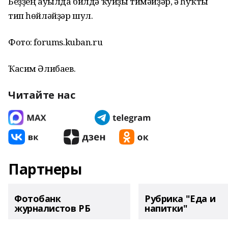
Беҙҙең ауылда билдә ҡуйҙы тимәйҙәр, ә һуҡты
тип һөйләйҙәр шул.
Фото: forums.kuban.ru
Ҡасим Әлибаев.
Читайте нас
Партнеры
Фотобанк
Рубрика "Еда и
журналистов РБ
напитки"