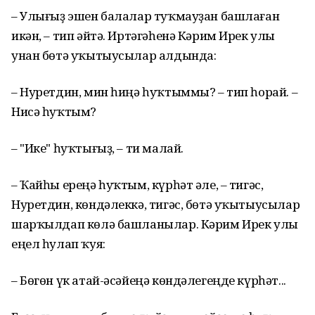
– Улығыҙ эшен балалар туҡмауҙан башлаған
икән, – тип әйтә. Иртәгәһенә Кәрим Ирек улы
унан бөтә уҡытыусылар алдында:
– Нуретдин, мин һиңә һуҡтыммы? – тип һорай. –
Нисә һуҡтым?
– "Ике" һуҡтығыҙ, – ти малай.
– Ҡайһы ереңә һуҡтым, күрһәт әле, – тигәс,
Нуретдин, көндәлеккә, тигәс, бөтә уҡытыусылар
шарҡылдап көлә башланылар. Кәрим Ирек улы
еңел һулап ҡуя:
– Бөгөн үк атай-әсәйеңә көндәлегеңде күрһәт...