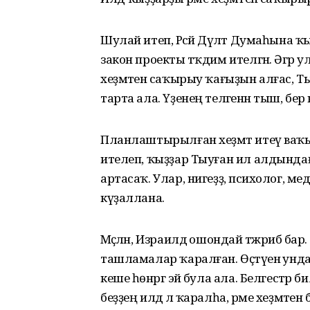
Шулай итеп, Рәсәй Дәүләт Думаһына
закон проекты тәҡдим ителгән. Әгәр у
хеҙмәтенә саҡырыу ҡағыҙын алғас, Ты
тарта ала. Үҙенең теләгенән тыш, бер к
Планлаштырылған хеҙмәт итеү ваҡыты
ителеп, ҡыҙҙар Тыуған ил алдындағы
артасаҡ. Улар, нигеҙҙә, психолог, м
күҙаллана.
Мәҫәлән, Израилдә ошондай тәжрибә бар
ташламалар ҡаралған. Өҫтәүенә унда х
кеше һөнәргә эйә була ала. Белгестә
беҙҙең илдә лә ҡаралһа, әрме хеҙмәтенә