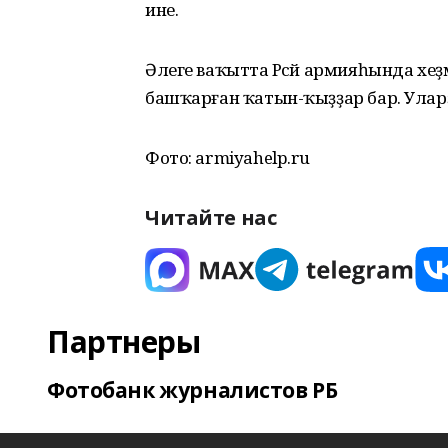
ине.
Әлеге ваҡытта Рәсәй армияһында хеҙ
башҡарған ҡатын-ҡыҙҙар бар. Улар
Фото: armiyahelp.ru
Читайте нас
Партнеры
Фотобанк журналистов РБ