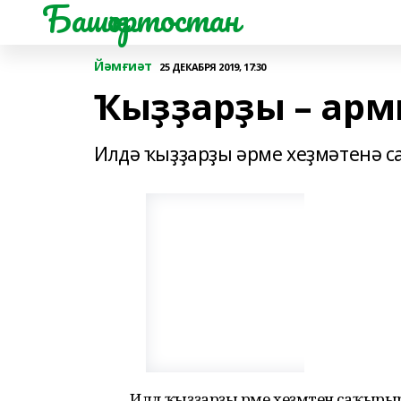
Башҡортостан
Йәмғиәт
25 ДЕКАБРЯ 2019, 17:30
Ҡыҙҙарҙы – арм
Илдә ҡыҙҙарҙы әрме хеҙмәтенә с
Илдә ҡыҙҙарҙы әрме хеҙмәтенә саҡыры