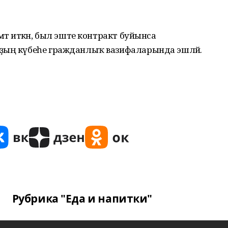
мәт иткән, был эште контракт буйынса
ҙың күбеһе гражданлыҡ вазифаларында эшләй.
Рубрика "Еда и напитки"