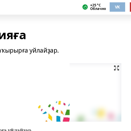
+25 °С
VK
Облачно
ияға
аҡырырға уйлайҙар.
рға уйлайҙар.