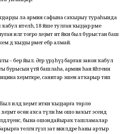
 ҡыҙҙарҙы ла армия сафына саҡырыу тураһында
л ҡабул ителһә, 18 йәше тулған ҡыҙҙар әрме
уған илгә тоғро хеҙмәт итә йәки был бурыстан баш
ем дә ҡыҙҙы әрмегә ебәрә алмай.
 – бер йыл. Әгәр үрҙә һүҙ барған закон ҡабул
 бурысын үтәй башлаһа, армия һан йәһәтенән
едицина хеҙмәткәре, санитар эшен атҡарыр тип
. Был илдә хеҙмәт иткән ҡыҙҙарға төрлө
еҙмәт өсөн аҡса түләнә һәм ошо ваҡыт эсендә
р билдәләүенсә, бына ошондайыраҡ ташламалар
 барырға теләгән гүзәл зат вәкилдәре һаны артыр