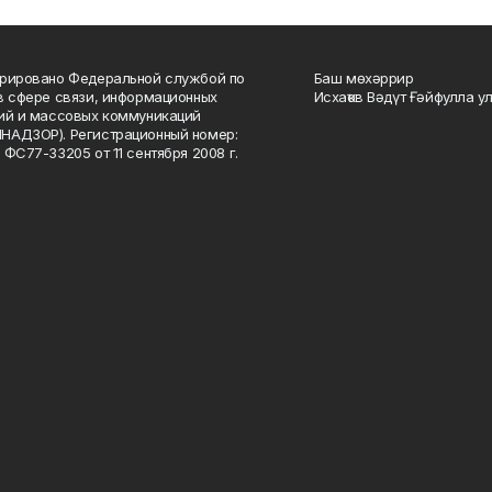
рировано Федеральной службой по
Баш мөхәррир
в сфере связи, информационных
Исхаҡов Вәдүт Ғәйфулла у
ий и массовых коммуникаций
НАДЗОР). Регистрационный номер:
 ФС77-33205 от 11 сентября 2008 г.