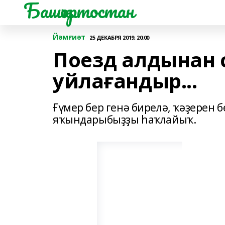
Башҡортостан
Йәмғиәт
25 ДЕКАБРЯ 2019, 20:00
Поезд алдынан 
уйлағандыр...
Ғүмер бер генә бирелә, ҡәҙерен 
яҡындарыбыҙҙы һаҡлайыҡ.