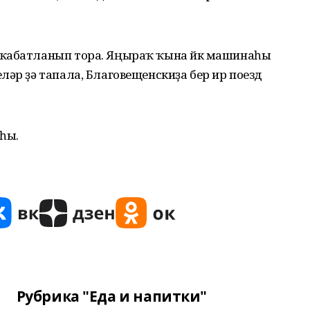
 ҡабатланып тора. Яңыраҡ ҡына йөк машинаһы
ләр ҙә тапала, Благовещенскиҙа бер ир поезд
һы.
Рубрика "Еда и напитки"