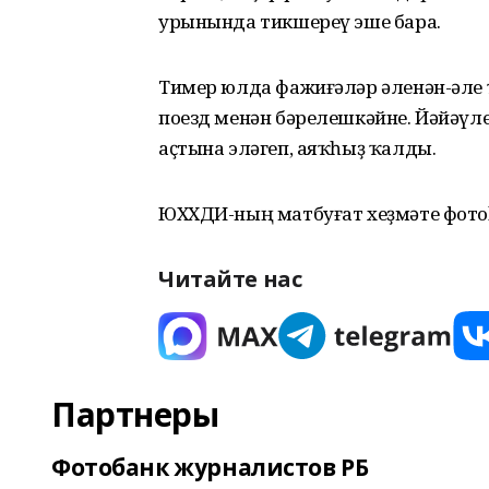
урынында тикшереү эше бара.
Тимер юлда фажиғәләр әленән-әле
поезд менән бәрелешкәйне. Йәйәүле
аҫтына эләгеп, аяҡһыҙ ҡалды.
ЮХХДИ-ның матбуғат хеҙмәте фото
Читайте нас
Партнеры
Фотобанк журналистов РБ