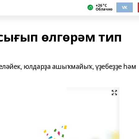
+26 °С
VK
Облачно
сығып өлгөрәм тип
беләйек, юлдарҙа ашыҡмайыҡ, үҙебеҙҙе һәм