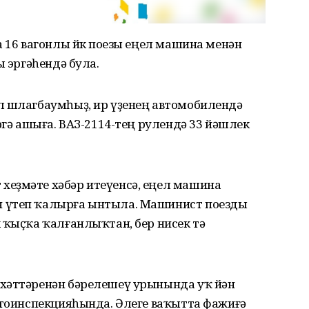
а 16 вагонлы йөк поезы еңел машина менән
ы эргәһендә була.
л шлагбаумһыҙ, ир үҙенең автомобилендә
ргә ашыға. ВАЗ-2114-тең рулендә 33 йәшлек
еҙмәте хәбәр итеүенсә, еңел машина
 үтеп ҡалырға ынтыла. Машинист поезды
 ҡыҫҡа ҡалғанлыҡтан, бер нисек тә
хәттәренән бәрелешеү урынында уҡ йән
втоинспекцияһында. Әлеге ваҡытта фажиғә