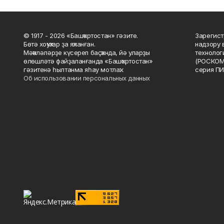
© 1917 - 2026 «Башҡортостан» гәзите.
Зарегист
Бөтә хоҡуҡтар ҙа яҡланған.
надзору 
Мәҡәләләрҙе күсереп баҫҡанда, йә уларҙы
технолог
өлөшләтә файҙаланғанда «Башҡортостан»
(РОСКОМ
гәзитенә һылтанма яһау мотлаҡ.
серия ПИ
Об использовании персональных данных