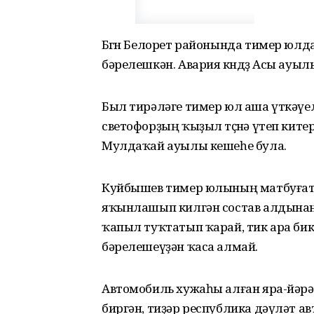
Бөгөн Белорет районында тимер юлд
бәрелешкән. Авария көндөҙ Асы ауыл
Был тирәләге тимер юл аша үткәүе
светофорҙың ҡыҙыл төҫөнә үтеп ките
Мулдаҡай ауылы кешеһе була.
Куйбышев тимер юлының матбуғат х
яҡынлашып килгән состав алдынан
ҡапыл туҡтатып ҡарай, тик ара бик
бәрелешеүҙән ҡаса алмай.
Автомобиль хужаһы алған яра-йәрә
биргән, тиҙәр республика дәүләт а