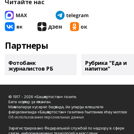
Читайте нас
Партнеры
Фотобанк
Рубрика "Еда и
журналистов РБ
напитки"
© 1917 - 2026 «Башҡортостан» гәзите.
Бөтә хоҡуҡтар ҙа яҡланған.
Мәҡәләләрҙе күсереп баҫҡанда, йә уларҙы өлөшләтә
файҙаланғанда «Башҡортостан» гәзитенә һылтанма яһау мотлаҡ.
Об использовании персональных данных
Зарегистрировано Федеральной службой по надзору в сфере
связи, информационных технологий и массовых