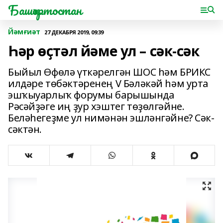
Башҡортостан
Йәмғиәт
27 ДЕКАБРЯ 2019, 09:39
Һәр өҫтәл йәме ул – сәк-сәк
Быйыл Өфөлә үткәрелгән ШОС һәм БРИКС
илдәре төбәктәренең V Бәләкәй һәм урта
эшҡыуарлыҡ форумы барышында
Рәсәйҙәге иң ҙур хэштег төҙөлгәйне.
Беләһегеҙме ул нимәнән эшләнгәйне? Сәк-
сәктән.