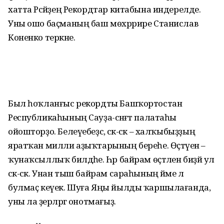
хатта Рәсәйҙең Рекордтар китабына индерелде.
Уны ошо баҫманың баш мөхәррире Станислав
Коненко теркәне.
Был һоҡланғыс рекордты Башҡортостан
Республикаһының Сауҙа-сәнәғәт палатаһы
ойошторҙо. Белеүебеҙсә, сәк-сәк – халҡы­быҙ­ҙың
яратҡан милли аҙыҡтарының береһе. Өҫтәүенә –
ҡунаҡсыллыҡ билдәһе. Һәр байрам өҫтәлен биҙәй ул
сәк-сәк. Унан тыш байрам сараһының йәме лә
булмаҫ кеүек. Шуға Яңы йылды ҡаршылағанда,
уны ла әҙерләргә онотмағыҙ.