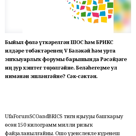
Быйыл Өфөлә үткәрелгән ШОС һәм БРИКС
илдәре төбәктәренең V Бәләкәй һәм урта
эшҡыуарлыҡ форумы барышында Рәсәйҙәге
иң ҙур хэштег төҙөлгәйне. Беләһегеҙме ул
нимәнән эшләнгәйне? Сәк-сәктән.
UfaForumSCOandBRICS тигән яҙыуҙы башҡарыу
өсөн 150 килограмм милли ризыҡ
файҙаланылғайны. Ошо үҙенсәлекле күренеш