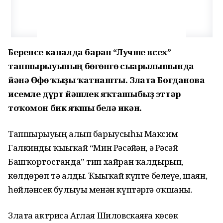
Беренсе каналда барған “Лучше всех”
тапшырыуының бөгөнгө сығарылышында
йәнә Өфө ҡыҙы ҡатнашты. Злата Богданова
исемле дүрт йәшлек яҡташыбыҙ эттәр
тоҡомон бик яҡшы белә икән.
Тапшырыуҙың алып барыусыһы Максим
Галкинды ҡыҙыҡай “Мин Рәсәйҙән, ә Рәсәй
Башҡортостанда” тип хайран ҡалдырып,
көлдөрөп тә алды. Ҡыҙыҡай күпте белеүе, шаян,
һөйләнсек булыуы менән күптәргә оҡшаны.
Злата актриса Аглая Шиловскаяға көсөк