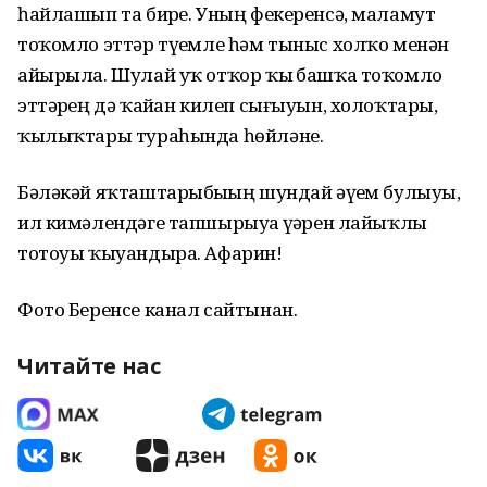
һайлашып та бирҙе. Уның фекеренсә, маламут
тоҡомло эттәр түҙемле һәм тыныс холҡо менән
айырыла. Шулай уҡ отҡор ҡыҙ башҡа тоҡомло
эттәрҙең дә ҡайҙан килеп сығыуын, холоҡтары,
ҡылыҡтары тураһында һөйләне.
Бәләкәй яҡташтарыбыҙҙың шундай әүҙем булыуы,
ил кимәлендәге тапшырыуҙа үҙҙәрен лайыҡлы
тотоуы ҡыуандыра. Афарин!
Фото Беренсе канал сайтынан.
Читайте нас