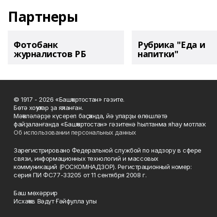
Партнеры
Фотобанк
Рубрика "Еда и
журналистов РБ
напитки"
© 1917 - 2026 «Башҡортостан» гәзите.
Бөтә хоҡуҡтар ҙа яҡланған.
Мәҡәләләрҙе күсереп баҫҡанда, йә уларҙы өлөшләтә
файҙаланғанда «Башҡортостан» гәзитенә һылтанма яһау мотлаҡ.
Об использовании персональных данных
Зарегистрировано Федеральной службой по надзору в сфере
связи, информационных технологий и массовых
коммуникаций (РОСКОМНАДЗОР). Регистрационный номер:
серия ПИ ФС77-33205 от 11 сентября 2008 г.
Баш мөхәррир
Исхаҡов Вәдүт Ғәйфулла улы