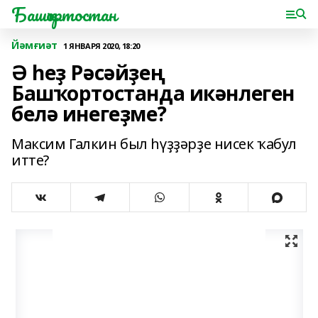
Башҡортостан
Йәмғиәт
1 ЯНВАРЯ 2020, 18:20
Ә һеҙ Рәсәйҙең
Башҡортостанда икәнлеген
белә инегеҙме?
Максим Галкин был һүҙҙәрҙе нисек ҡабул
итте?