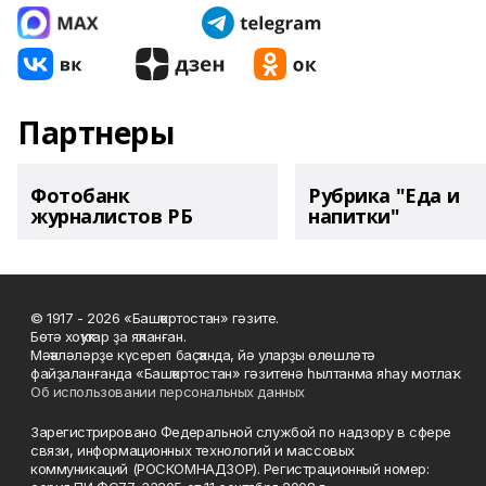
Партнеры
Фотобанк
Рубрика "Еда и
журналистов РБ
напитки"
© 1917 - 2026 «Башҡортостан» гәзите.
Бөтә хоҡуҡтар ҙа яҡланған.
Мәҡәләләрҙе күсереп баҫҡанда, йә уларҙы өлөшләтә
файҙаланғанда «Башҡортостан» гәзитенә һылтанма яһау мотлаҡ.
Об использовании персональных данных
Зарегистрировано Федеральной службой по надзору в сфере
связи, информационных технологий и массовых
коммуникаций (РОСКОМНАДЗОР). Регистрационный номер: