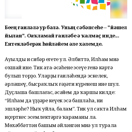
Беҙҙең ғаиләлә ҙур бәлә. Уның сәбәпсеһе – "йәшел
йылан". Оҙаҡламай ғаиләбеҙ ҙә ҡалмаҫ инде...
Ентекләберәк һөйләйем әле хәлемде.
Ауылдың иң сибәр егете ул. Әлбиттә, Илһам миңә
оҡшай ине. Тик ата-әсәһенең эсеүе генә кәртә
булып торҙо. Уларҙың ғаиләһендә эскелек,
әрләшеү, бысраҡлыҡ ғәҙәти күренеш ине шул.
Дуҫлаша башлағас, әсәйем дә ҡаршы килде:
“Илһам да үҙҙәре кеүек эсә башлаһа, ни
эшләрһең? Ныҡ уйла, балам”. Тик ул саҡта Илһам
иҫерткес эсемлектәргә ҡараманы ла.
Мөхәббәттән башым әйләнгән миңә ул турала