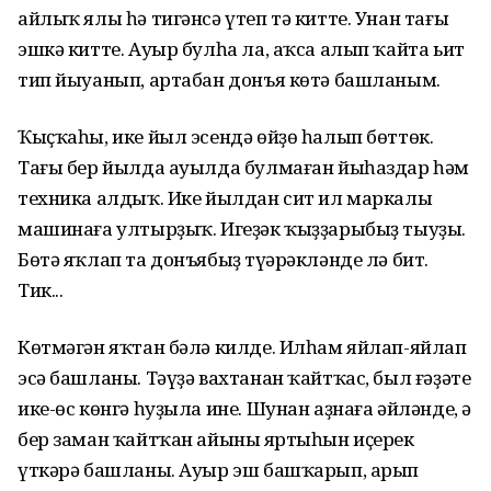
айлыҡ ялы һә тигәнсә үтеп тә китте. Унан тағы
эшкә китте. Ауыр булһа ла, аҡса алып ҡайта ьит
тип йыуанып, артабан донъя көтә башланым.
Ҡыҫҡаһы, ике йыл эсендә өйҙө һалып бөттөк.
Тағы бер йылда ауылда булмаған йыһаздар һәм
техника алдыҡ. Ике йылдан сит ил маркалы
машинаға ултырҙыҡ. Игеҙәк ҡыҙҙарыбыҙ тыуҙы.
Бөтә яҡлап та донъябыҙ түңәрәкләнде лә бит.
Тик...
Көтмәгән яҡтан бәлә килде. Илһам яйлап-яйлап
эсә башланы. Тәүҙә вахтанан ҡайтҡас, был ғәҙәте
ике-өс көнгә һуҙыла ине. Шунан аҙнаға әйләнде, ә
бер заман ҡайтҡан айының яртыһын иҫерек
үткәрә башланы. Ауыр эш башҡарып, арып