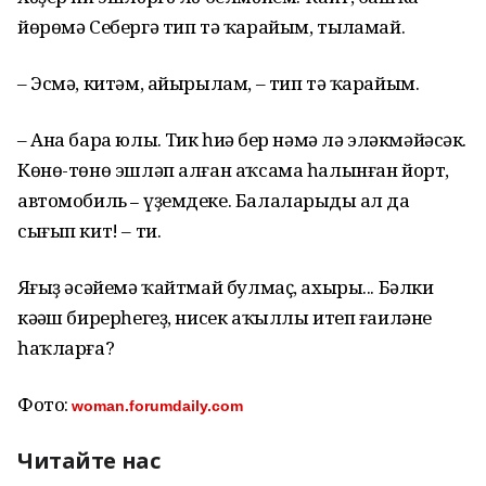
йөрөмә Себергә тип тә ҡарайым, тыңламай.
– Эсмә, китәм, айырылам, – тип тә ҡарайым.
– Ана бара юлың. Тик һиңә бер нәмә лә эләкмәйәсәк.
Көнө-төнө эшләп алған аҡсама һалынған йорт,
автомобиль
үҙемдеке. Балаларыңды ал да
–
сығып кит! – ти.
Яңғыҙ әсәйемә ҡайтмай булмаҫ, ахыры... Бәлки
кәңәш бирерһегеҙ, нисек аҡыллы итеп ғаиләне
һаҡларға?
Фото:
woman.forumdaily.com
Читайте нас