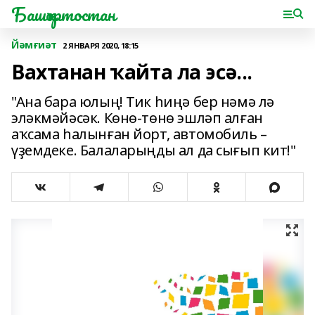
Башҡортостан
Йәмғиәт
2 ЯНВАРЯ 2020, 18:15
Вахтанан ҡайта ла эсә...
"Ана бара юлың! Тик һиңә бер нәмә лә
эләкмәйәсәк. Көнө-төнө эшләп алған
аҡсама һалынған йорт, автомобиль –
үҙемдеке. Балаларыңды ал да сығып кит!"