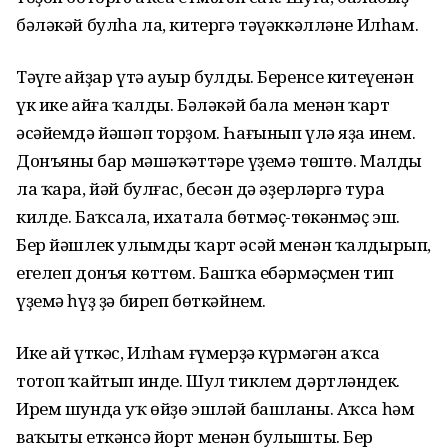
бәләкәй булһа ла, китергә тәүәккәлләне Илһам.
Тәүге айҙар үтә ауыр булды. Беренсе китеүенән
үк ике айға ҡалды. Бәләкәй бала менән ҡарт
әсәйемдә йәшәп торҙом. Һағынып үлә яҙа инем.
Донъяның бар мәшәҡәттәре үҙемә төштө. Малды
ла ҡара, йәй булғас, бесән дә әҙерләргә тура
килде. Баҡсала, ихатала бөтмәҫ-төкәнмәҫ эш.
Бер йәшлек улымды ҡарт әсәй менән ҡалдырып,
егелеп донъя көттөм. Башҡа ебәрмәҫмен тип
үҙемә һүҙ ҙә биреп бөткәйнем.
Ике ай үткәс, Илһам ғүмерҙә күрмәгән аҡса
тотоп ҡайтып инде. Шул тиклем дәртләндек.
Ирем шунда уҡ өйҙө эшләй башланы. Аҡса һәм
ваҡыты еткәнсә йорт менән булышты. Бер