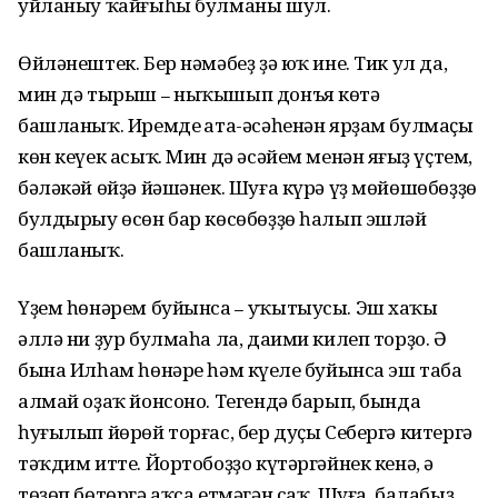
уйланыу ҡайғыһы булманы шул.
Өйләнештек. Бер нәмәбеҙ ҙә юҡ ине. Тик ул да,
мин дә тырыш
ныҡышып донъя көтә
–
башланыҡ. Иремдең ата-әсәһенән ярҙам булмаҫы
көн кеүек асыҡ. Мин дә әсәйем менән яңғыҙ үҫтем,
бәләкәй өйҙә йәшәнек. Шуға күрә үҙ мөйөшөбөҙҙө
булдырыу өсөн бар көсөбөҙҙө һалып эшләй
башланыҡ.
Үҙем һөнәрем буйынса
уҡытыусы. Эш хаҡы
–
әллә ни ҙур булмаһа ла, даими килеп торҙо. Ә
бына Илһам һөнәре һәм күңеле буйынса эш таба
алмай оҙаҡ йонсоно. Тегендә барып, бында
һуғылып йөрөй торғас, бер дуҫы Себергә китергә
тәҡдим итте. Йортобоҙҙо күтәргәйнек кенә, ә
төҙөп бөтөргә аҡса етмәгән саҡ. Шуға, балабыҙ