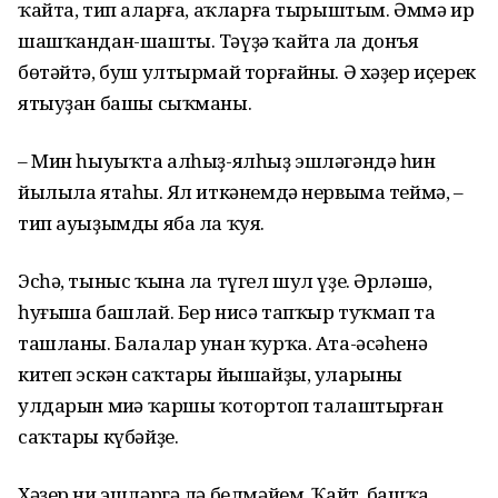
ҡайта, тип аңларға, аҡларға тырыштым. Әммә ир
шашҡандан-шашты. Тәүҙә ҡайта ла донъя
бөтәйтә, буш ултырмай торғайны. Ә хәҙер иҫерек
ятыуҙан башы сыҡманы.
– Мин һыуыҡта алһыҙ-ялһыҙ эшләгәндә һин
йылыла ятаһың. Ял иткәнемдә нервыма теймә, –
тип ауыҙымды яба ла ҡуя.
Эсһә, тыныс ҡына ла түгел шул үҙе. Әрләшә,
һуғыша башлай. Бер нисә тапҡыр туҡмап та
ташланы. Балалар унан ҡурҡа. Ата-әсәһенә
китеп эскән саҡтары йышайҙы, уларының
улдарын миңә ҡаршы ҡотортоп талаштырған
саҡтары күбәйҙе.
Хәҙер ни эшләргә лә белмәйем. Ҡайт, башҡа