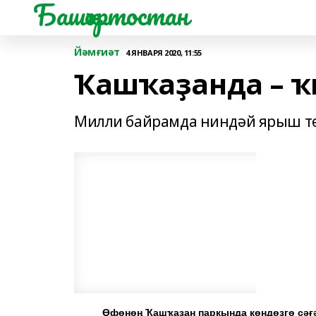
Башҡортостан
Йәмғиәт
4 ЯНВАРЯ 2020, 11:55
Ҡашҡаҙанда – ҡ
Милли байрамда ниндәй ярыш тө
Өфөнөң Ҡашҡаҙан паркында көндөҙгө сәғ