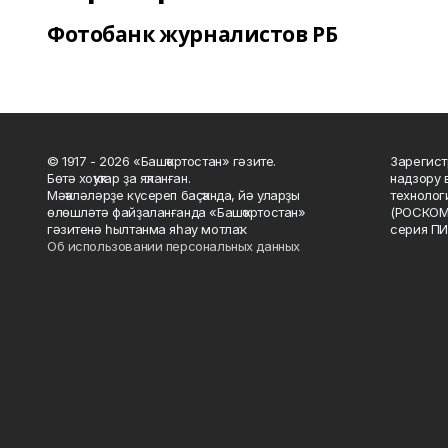
Фотобанк журналистов РБ
© 1917 - 2026 «Башҡортостан» гәзите.
Зарегист
Бөтә хоҡуҡтар ҙа яҡланған.
надзору 
Мәҡәләләрҙе күсереп баҫҡанда, йә уларҙы
технолог
өлөшләтә файҙаланғанда «Башҡортостан»
(РОСКОМ
гәзитенә һылтанма яһау мотлаҡ.
серия ПИ
Об использовании персональных данных