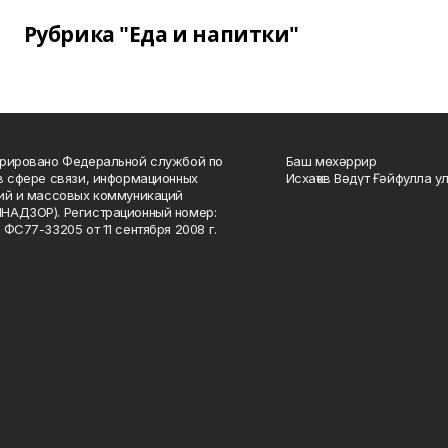
Рубрика "Еда и напитки"
рировано Федеральной службой по
Баш мөхәррир
в сфере связи, информационных
Исхаҡов Вәдүт Ғәйфулла у
ий и массовых коммуникаций
НАДЗОР). Регистрационный номер:
 ФС77-33205 от 11 сентября 2008 г.