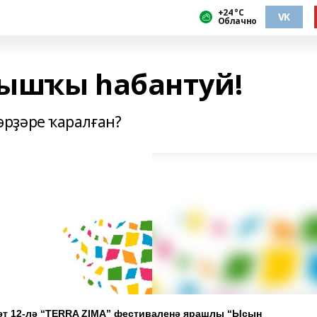
+24 °С
VK
Облачно
ышҡы һабантуй!
рҙәре ҡаралған?
әт 12-лә “TERRA ZIMA” фестиваленә ярашлы “Ысын