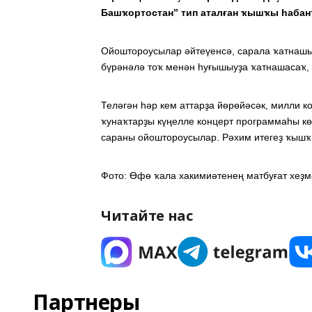
Башҡортостан” тип аталған ҡышҡы һабан
Ойоштороусылар әйтеүенсә, сарала ҡатнашы
бүрәнәлә тоҡ менән һуғышыуҙа ҡатнашасаҡ,
Теләгән һәр кем аттарҙа йөрөйәсәк, милли 
ҡунаҡтарҙы күңелле концерт программаһы көт
сараны ойоштороусылар. Рәхим итегеҙ ҡышҡ
Фото: Өфө ҡала хакимиәтенең матбуғат хеҙм
Читайте нас
Партнеры