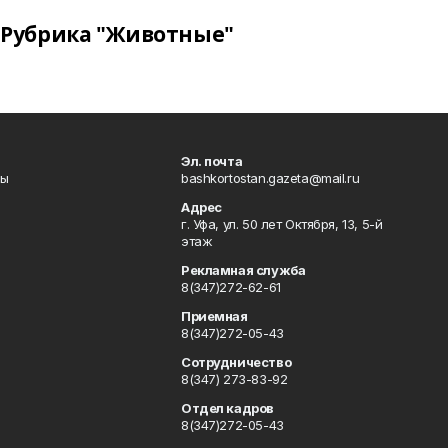
Рубрика "Животные"
Эл. почта
лы
bashkortostan.gazeta@mail.ru
Адрес
г. Уфа, ул. 50 лет Октября, 13, 5-й
этаж
Рекламная служба
8(347)272-62-61
Приемная
8(347)272-05-43
Сотрудничество
8(347) 273-83-92
Отдел кадров
8(347)272-05-43