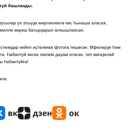
туй башланды.
усылар уҡ атыуҙа мәргәнлектә көс һынаша аласаҡ,
 милли көрәш батырҙарын алҡышлаясаҡ.
костюмдар кейеп иҫтәлеккә фотоға төшәсәк. Өфөләрҙе һәм
ә. Һабантуй кискә тиклем дауам итәсәк, тип вәғәҙәләй
ы һабантуйға!
әте.