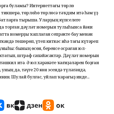
орға буламы? Интернеттағы төрлө
икшерә, төрлөһө төрлөсә тәҡдим итә һәм үҙ
тларға тырыша. Уларҙың күпселеге
а торған дәүләт номерын тулыһынса йәки
атта номерҙы ҡаплаған сепрәкте бау менән
кәндә төшөрөп, үтеп киткәс иһә тағы күтәреп
уныһы: бының өсөн, беренсе осраған юл-
ҡтатып, штраф сәпәйәсәктәр. Дәүләт номерын
әшкил итә. Ә юл хәрәкәте ҡағиҙәләрен боҙған
, уның да, тәүге 20 көн эсендә түләгәндә,
ин. Шулай булғас, уйлап ҡарағыҙ инде...