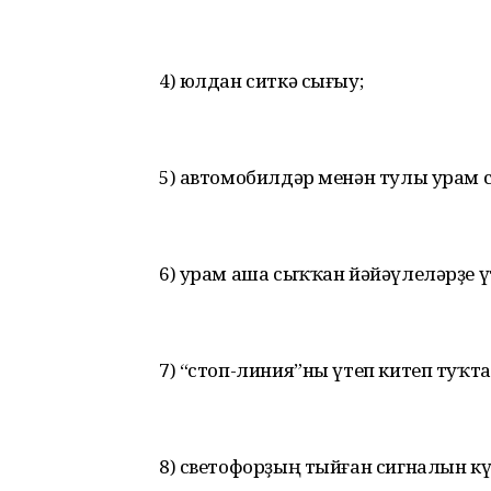
4) юлдан ситкә сығыу;
5) автомобилдәр менән тулы урам 
6) урам аша сыҡҡан йәйәүлеләрҙе ү
7) “стоп-линия”ны үтеп китеп туҡта
8) светофорҙың тыйған сигналын кү