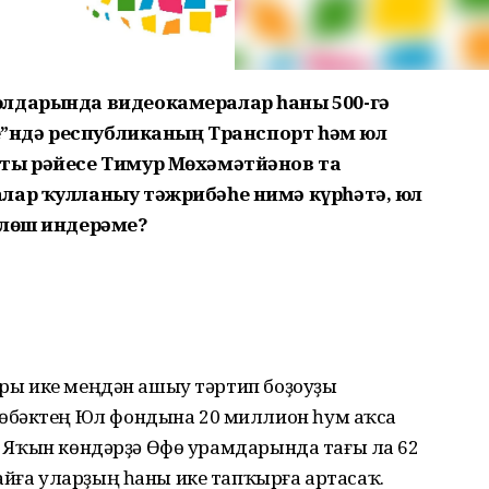
юлдарында видеокамералар һаны 500-гә
те”ндә республиканың Транспорт һәм юл
ты рәйесе Тимур Мөхәмәтйәнов та
лар ҡулланыу тәжрибәһе нимә күрһәтә, юл
өлөш индерәме?
лары ике меңдән ашыу тәртип боҙоуҙы
өбәктең Юл фондына 20 миллион һум аҡса
. – Яҡын көндәрҙә Өфө урамдарында тағы ла 62
айға уларҙың һаны ике тапҡырға артасаҡ.