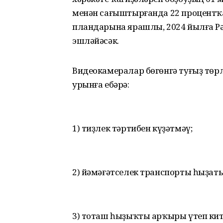
менән сағыш­тырғанда 22 процентҡ
пландарына ярашлы, 2024 йылға Р
эшләйәсәк.
Видеокамералар бөгөнгә туғыҙ төрл
урынға ебәрә:
1) тиҙлек тәртибен күҙәтмәү;
2) йәмәғәтселек транспорты һыҙат
3) тоташ һыҙыҡты арҡыры үтеп кит