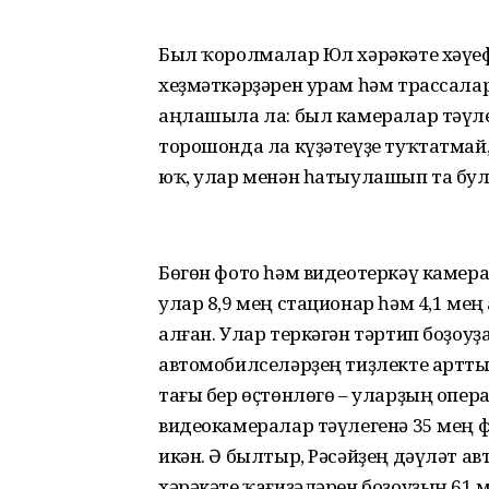
Был ҡоролмалар Юл хәрәкәте хәүе
хеҙмәткәрҙәрен урам һәм трассала
аңлашыла ла: был камералар тәүле
торошонда ла күҙәтеүҙе туҡтатмай
юҡ, улар менән һатыулашып та бу
Бөгөн фото һәм видеотеркәү камер
улар 8,9 мең стационар һәм 4,1 ме
алған. Улар теркәгән тәртип боҙоу
автомобилселәрҙең тиҙлекте артт
тағы бер өҫтөнлөгө – уларҙың опера
видеокамералар тәүлегенә 35 мең 
икән. Ә былтыр, Рәсәйҙең дәүләт а
хәрәкәте ҡағиҙәләрен боҙоуҙың 61 