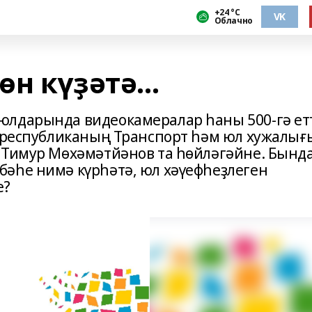
+24 °С
VK
Облачно
өн күҙәтә...
юлдарында видеокамералар һаны 500-гә ет
ә республиканың Транспорт һәм юл хужалығ
 Тимур Мөхәмәтйәнов та һөйләгәйне. Бынд
әһе нимә күрһәтә, юл хәүефһеҙлеген
е?