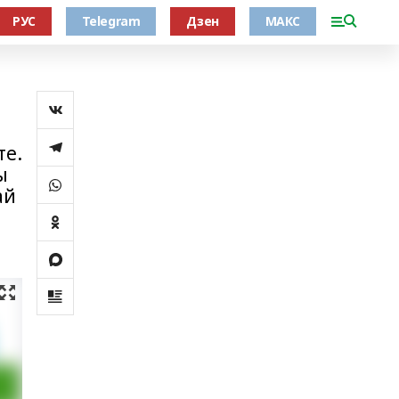
РУС
Telegram
Дзен
МАКС
те.
ы
ай