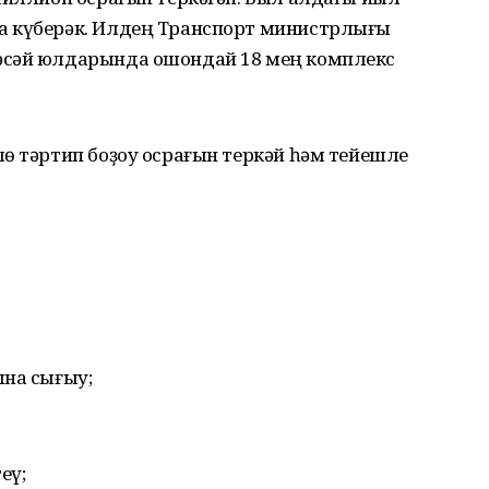
а күберәк. Илдең Транспорт министрлығы
әсәй юлдарында ошондай 18 мең комплекс
ө тәртип боҙоу осрағын теркәй һәм тейешле
ына сығыу;
еү;