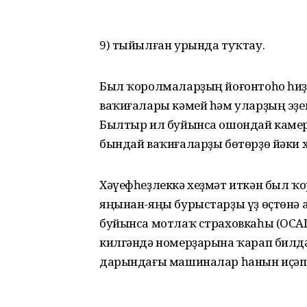
9) тыйылған урында туҡтау.
Был ҡоролмаларҙың йоғонтоһо һиҙе
ваҡиғалары кәмей һәм уларҙың эҙе
Былтыр ил буйынса ошондай камера
бындай ваҡиғаларҙы бөтөрҙө йәки х
Хәүефһеҙлеккә хеҙмәт иткән был 
яңынан-яңы бурыстарҙы үҙ өҫтөнә
буйынса мотлаҡ страховкаһы (ОСА
килгәндә номерҙарына ҡарап билдә
дарындағы машиналар һанын иҫәп