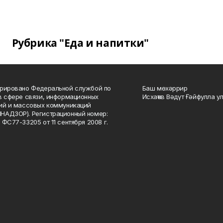
Рубрика "Еда и напитки"
рировано Федеральной службой по
Баш мөхәррир
в сфере связи, информационных
Исхаҡов Вәдүт Ғәйфулла у
ий и массовых коммуникаций
НАДЗОР). Регистрационный номер:
 ФС77-33205 от 11 сентября 2008 г.