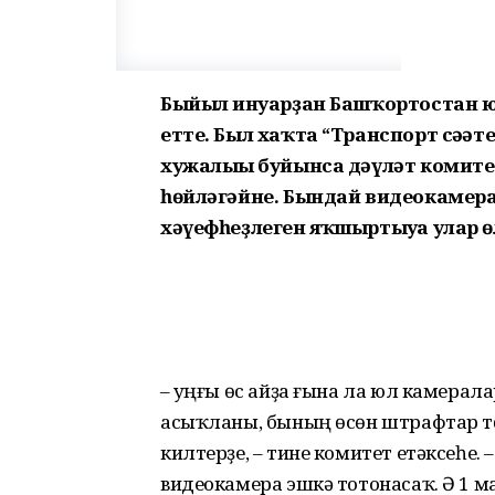
Быйыл ғинуарҙан Башҡортостан 
етте. Был хаҡта “Транспорт сәғә
хужалығы буйынса дәүләт комите
һөйләгәйне. Бындай видеокамера
хәүефһеҙлеген яҡшыртыуға улар 
– Һуңғы өс айҙа ғына ла юл камера
асыҡланы, бының өсөн штрафтар т
килтерҙе, – тине комитет етәксеһе
видеокамера эшкә тотонасаҡ. Ә 1 м