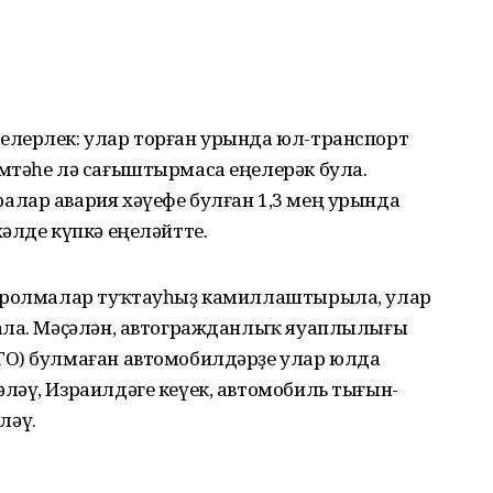
­лерлек: улар торған урында юл-транспорт
мтәһе лә сағыштырмаса еңелерәк була.
лар авария хәүефе булған 1,3 мең урында
әлде күпкә еңеләйтте.
ҡоролмалар туҡтауһыҙ камиллаштырыла, улар
 ала. Мәҫәлән, автогражданлыҡ яуаплылығы
ГО) булмаған автомобилдәрҙе улар юлда
ләү, Израилдәге кеүек, автомобиль тығын­
ләү.