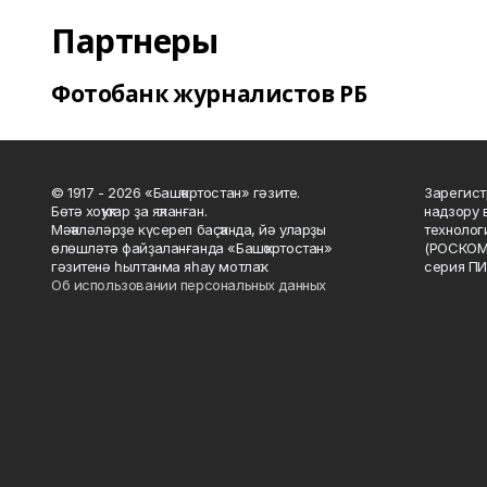
Партнеры
Фотобанк журналистов РБ
© 1917 - 2026 «Башҡортостан» гәзите.
Зарегист
Бөтә хоҡуҡтар ҙа яҡланған.
надзору 
Мәҡәләләрҙе күсереп баҫҡанда, йә уларҙы
технолог
өлөшләтә файҙаланғанда «Башҡортостан»
(РОСКОМ
гәзитенә һылтанма яһау мотлаҡ.
серия ПИ
Об использовании персональных данных