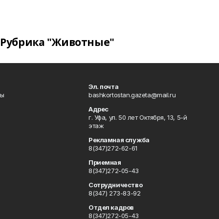
Рубрика "Животные"
Эл. почта
лы
bashkortostan.gazeta@mail.ru
Адрес
г. Уфа, ул. 50 лет Октября, 13, 5-й
этаж
Рекламная служба
8(347)272-62-61
Приемная
8(347)272-05-43
Сотрудничество
8(347) 273-83-92
Отдел кадров
8(347)272-05-43