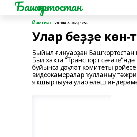
Башҡортостан
Йәмғиәт
7 ЯНВАРЯ 2020, 12:55
Улар беҙҙе көн-т
Быйыл ғинуарҙан Башҡортостан 
Был хаҡта “Транспорт сәғәте”нд
буйынса дәүләт комитеты рәйесе
видеокамералар ҡулланыу тәжриб
яҡшыртыуға улар өлөш индерәм