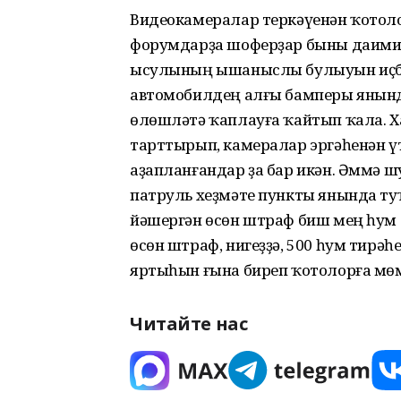
Видеокамералар теркәүенән ҡотол
форумдарҙа шоферҙар быны даими т
ысулының ышаныслы булыуын иҫба
автомобилдең алғы бамперы янынд
өлөшләтә ҡаплауға ҡайтып ҡала. Х
тарттырып, камералар эргәһенән үт
аҙапланғандар ҙа бар икән. Әммә ш
патруль хеҙмәте пункты янында ту
йәшергән өсөн штраф биш мең һум т
өсөн штраф, нигеҙҙә, 500 һум тирәһе
яртыһын ғына биреп ҡотолорға мөмк
Читайте нас