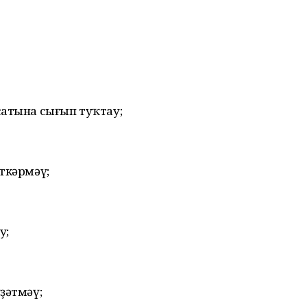
сатына сығып туҡтау;
ткәрмәү;
у;
ҙәтмәү;