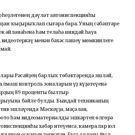
фһеҙлегенең дәүләт автоинспекцияһы
рҙан ҡыҫырыҡлап сығара бара. Уның сәбәптәре
к әйләнәһенә һәм теләһә ниндәй һауа
, видеотеркәү менән бәхәсләшеү мөмкинлеге
лмай.
алары Рәсәйҙең барлыҡ төбәктәрендә эшләй,
ң алмаш контроль зоналарын үҙ күҙәтеүенә
ҙарҙың 89 проценты былтыр
ырыуына бәйле булды. Бындай техниканың
тив эшләүендә: Мәскәүҙә, мәҫәлән,
фото һәм видеоматериалды эшкәртеп өлгөрә
втоинспекцияһы хәбәр итеүенсә, камералар юл
миллион осрағын теркәгән. Был алдағы йыл