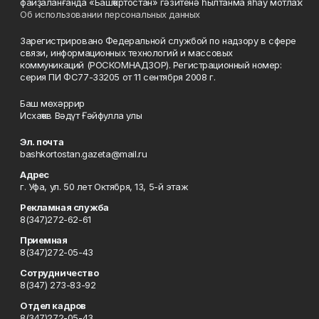
файҙаланғанда «Башҡортостан» гәзитенә һылтанма яһау мотлаҡ.
Об использовании персональных данных
Зарегистрировано Федеральной службой по надзору в сфере
связи, информационных технологий и массовых
коммуникаций (РОСКОМНАДЗОР). Регистрационный номер:
серия ПИ ФС77-33205 от 11 сентября 2008 г.
Баш мөхәррир
Исхаҡов Вәдүт Ғәйфулла улы
Эл. почта
bashkortostan.gazeta@mail.ru
Адрес
г. Уфа, ул. 50 лет Октября, 13, 5-й этаж
Рекламная служба
8(347)272-62-61
Приемная
8(347)272-05-43
Сотрудничество
8(347) 273-83-92
Отдел кадров
8(347)272-05-43