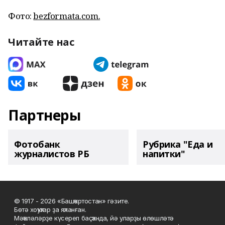
Фото:
bezformata.com.
Читайте нас
Партнеры
Фотобанк
Рубрика "Еда и
журналистов РБ
напитки"
© 1917 - 2026 «Башҡортостан» гәзите.
Бөтә хоҡуҡтар ҙа яҡланған.
Мәҡәләләрҙе күсереп баҫҡанда, йә уларҙы өлөшләтә