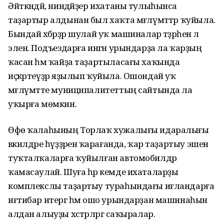
Әйткәндәй, ниндәйҙер ихатаны тулыһынса
таҙартыр алдынан был хаҡта мәғлүмәттәр ҡуйыла.
Бындай хәбәрҙәр шулай уҡ машиналар тәҙрәһенә лә
эленә. Подъездарға ингән урындарҙа ла ҡарҙың
ҡасан һәм ҡайҙа таҙартыласағы хаҡында
иҫкәртеүҙәр яҙылып ҡуйыла. Ошондай уҡ
мәғлүмәтте муниципалитеттың сайтында ла
уҡырға мөмкин.
Өфө ҡалаһының Торлаҡ хужалығы идаралығы
вәкилдәре һүҙҙәренә ҡарағанда, ҡар таҙартыу эшенә
туҡталҡаларға ҡуйылған автомобилдәр
ҡамасаулай. Шуға һәр кемде ихаталарҙы
комплекслы таҙартыу тураһындағы иғландарға
иғтибар итергә һәм ошо урындарҙан машинаһын
алдан алыуҙы хәстәрләргә саҡыралар.