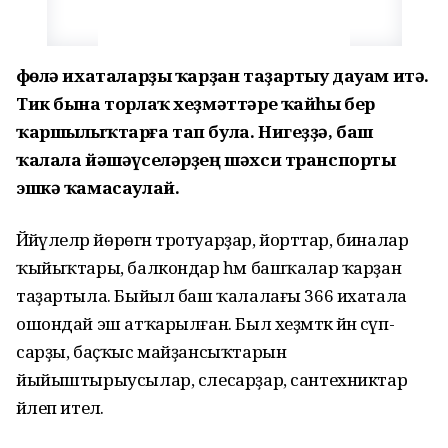
Өфөлә ихаталарҙы ҡарҙан таҙартыу дауам итә.
Тик бына торлаҡ хеҙмәттәре ҡайһы бер
ҡаршылыҡтарға тап була. Нигеҙҙә, баш
ҡалала йәшәүселәрҙең шәхси транспорты
эшкә ҡамасаулай.
Йәйәүлеләр йөрөгән тротуарҙар, йорттар, биналар
ҡыйыҡтары, балкондар һәм башҡалар ҡарҙан
таҙартыла. Быйыл баш ҡалалағы 366 ихатала
ошондай эш атҡарылған. Был хеҙмәткә йәнә сүп-
сарҙы, баҫҡыс майҙансыҡтарын
йыйыштырыусылар, слесарҙар, сантехниктар
йәлеп ителә.