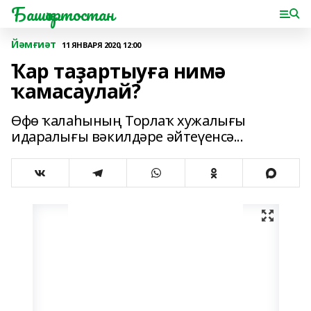
Башҡортостан
Йәмғиәт
11 ЯНВАРЯ 2020, 12:00
Ҡар таҙартыуға нимә
ҡамасаулай?
Өфө ҡалаһының Торлаҡ хужалығы
идаралығы вәкилдәре әйтеүенсә...