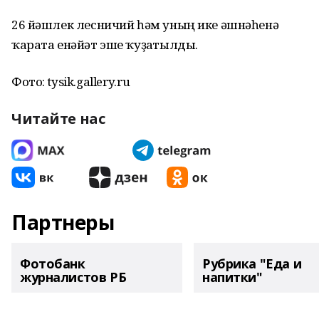
26 йәшлек лесничий һәм уның ике әшнәһенә
ҡарата енәйәт эше ҡуҙғатылды.
Фото: tysik.gallery.ru
Читайте нас
Партнеры
Фотобанк
Рубрика "Еда и
журналистов РБ
напитки"