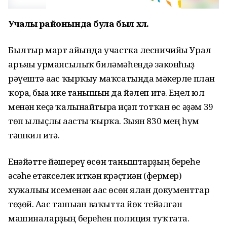
Учалы районында була был хәл.
Былтыр март айында участка лесничийы Урал
аръяғы урмансылыҡ биләмәһендә законһыҙ
рәүештә ағас ҡырҡыу маҡсатында мәкерле план
ҡора, быға ике танышын да йәлеп итә. Еңел юл
менән кеҫә ҡалынайтырға иҫәп тотҡан өс әҙәм 39
төп ылыҫлы ағасты ҡырҡа. Зыян 830 мең һум
тәшкил итә.
Енәйәтте йәшереү өсөн таныштарҙың береһе
әсәһе етәкселек иткән крәҫтиән (фермер)
хужалығы исеменән ағас өсөн ялған документтар
төҙөй. Ағас ташыған ваҡытта йөк тейәлгән
машиналарҙың береһен полиция туҡтата.