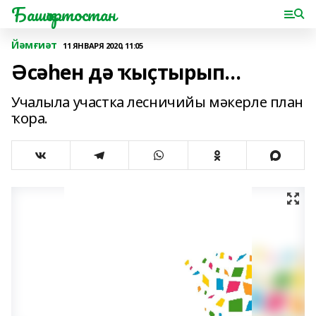
Башҡортостан
Йәмғиәт
11 ЯНВАРЯ 2020, 11:05
Әсәһен дә ҡыҫтырып...
Учалыла участка лесничийы мәкерле план
ҡора.