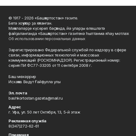
© 1917 - 2026 «Башҡортостан» гәзите.
Бөтә хоҡуҡтар ҙа яҡланған.
Мәҡәләләрҙе күсереп баҫҡанда, йә уларҙы өлөшләтә
файҙаланғанда «Башҡортостан» гәзитенә һылтанма яһау мотлаҡ.
Об использовании персональных данных
Зарегистрировано Федеральной службой по надзору в сфере
связи, информационных технологий и массовых
коммуникаций (РОСКОМНАДЗОР). Регистрационный номер:
серия ПИ ФС77-33205 от 11 сентября 2008 г.
Баш мөхәррир
Исхаҡов Вәдүт Ғәйфулла улы
Эл. почта
bashkortostan.gazeta@mail.ru
Адрес
г. Уфа, ул. 50 лет Октября, 13, 5-й этаж
Рекламная служба
8(347)272-62-61
Приемная