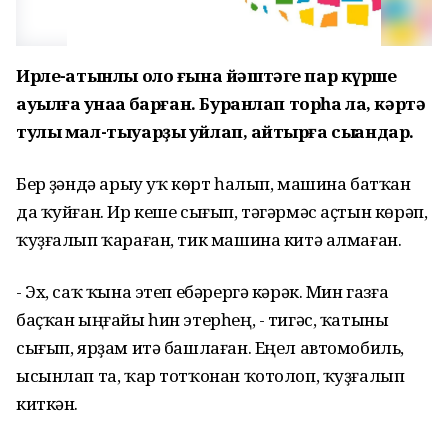
Ирле-ҡатынлы оло ғына йәштәге пар күрше
ауылға ҡунаҡҡа барған. Буранлап торһа ла, кәртә
тулы мал-тыуарҙы уйлап, ҡайтырға сыҡҡандар.
Бер үҙәндә арыу уҡ көрт һалып, машина батҡан
да ҡуйған. Ир кеше сығып, тәгәрмәс аҫтын көрәп,
ҡуҙғалып ҡараған, тик машина китә алмаған.
- Эх, саҡ ҡына этеп ебәрергә кәрәк. Мин газға
баҫҡан ыңғайы һин этерһең, - тигәс, ҡатыны
сығып, ярҙам итә башлаған. Еңел автомобиль,
ысынлап та, ҡар тотҡонан ҡотолоп, ҡуҙғалып
киткән.