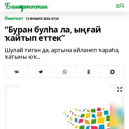
Башҡортостан
Йәмғиәт
12 ЯНВАРЯ 2020, 07:30
“Буран булһа ла, ыңғай
ҡайтып еттек”
Шулай тигән дә, артына әйләнеп ҡараһа,
ҡатыны юҡ...