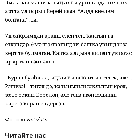
Был апай машинаның алғы урынында түгел, гел
артта ултырып йөрөй икән. “Алда күңелем
болғана”, ти.
Ун саҡрымдай араны елеп үтеп, ҡайтып та
еткәндәр. Әмәлгә ярағандай, башҡа урындарҙа
көрт тә булмаған. Ҡапҡа алдына килеп туҡтағас,
ир артына әйләнеп:
- Буран булһа ла, ыңғай ғына ҡайтып еттек, ивет,
Рәшиҙә! – тигән дә, ҡатынының юҡлығын күреп,
ҡото осҡан. Боролоп, әле генә үткән юлынан
кирегә ҡарай елдергән...
Фото: news.tvk.tv
Читайте нас