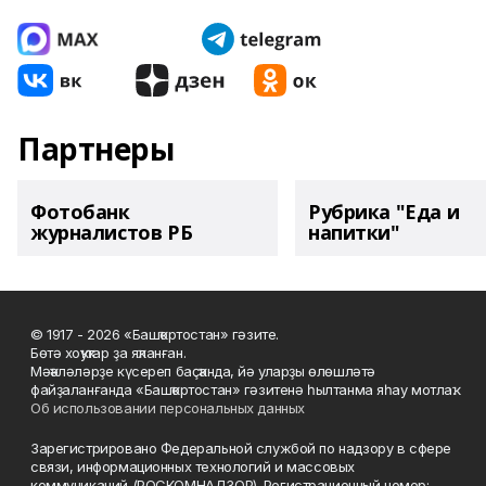
Партнеры
Фотобанк
Рубрика "Еда и
журналистов РБ
напитки"
© 1917 - 2026 «Башҡортостан» гәзите.
Бөтә хоҡуҡтар ҙа яҡланған.
Мәҡәләләрҙе күсереп баҫҡанда, йә уларҙы өлөшләтә
файҙаланғанда «Башҡортостан» гәзитенә һылтанма яһау мотлаҡ.
Об использовании персональных данных
Зарегистрировано Федеральной службой по надзору в сфере
связи, информационных технологий и массовых
коммуникаций (РОСКОМНАДЗОР). Регистрационный номер: