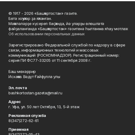
© 1917 - 2026 «Башҡортостан» гәзите.
Бөтә хоҡуҡтар ҙа яҡланған.
Мәҡәләләрҙе күсереп баҫҡанда, йә уларҙы өлөшләтә
файҙаланғанда «Башҡортостан» гәзитенә һылтанма яһау мотлаҡ.
Об использовании персональных данных
Зарегистрировано Федеральной службой по надзору в сфере
связи, информационных технологий и массовых
коммуникаций (РОСКОМНАДЗОР). Регистрационный номер:
серия ПИ ФС77-33205 от 11 сентября 2008 г.
Баш мөхәррир
Исхаҡов Вәдүт Ғәйфулла улы
Эл. почта
bashkortostan.gazeta@mail.ru
Адрес
г. Уфа, ул. 50 лет Октября, 13, 5-й этаж
Рекламная служба
8(347)272-62-61
Приемная
8(347)272-05-43