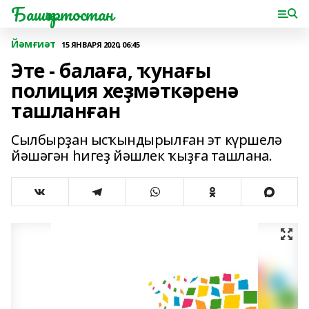
Башҡортостан
Йәмғиәт
15 ЯНВАРЯ 2020, 06:45
Эте - балаға, ҡунағы
полиция хеҙмәткәренә
ташланған
Сылбырҙан ысҡындырылған эт күршелә
йәшәгән һигеҙ йәшлек ҡыҙға ташлана.