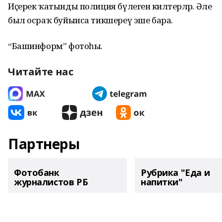
Иҫерек ҡатынды полиция бүлегенә килтерәләр. Әле
был осраҡ буйынса тикшереү эше бара.
“Башинформ” фотоһы.
Читайте нас
Партнеры
Фотобанк
Рубрика "Еда и
журналистов РБ
напитки"