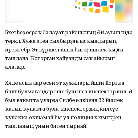
Бәхетһеҙ осраҡ Салауат районының Әй ауылында
теркәлә. Хужа этен сылбырҙан ысҡындырып,
иреккә ебәрә. Эт күршелә йәшәгән һигеҙ йәшлек ҡыҙға
ташлана. Ҡоторған хайуанды саҡ айырып
алалар.
Хәлде асыҡлар өсөн эт хужалары йәшәгән йортҡа
бәлиғ булмағандар эше буйынса инспектор килә. Ә
был ваҡытта уларҙа Силәбе өлкәһенән 32 йәшлек
ҡатын ҡунаҡта була. Инспекторҙың килеүе
ҡунаҡҡа оҡшамай һәм ул полиция хеҙмәткәренә
ташланып, уның битен тырнай.