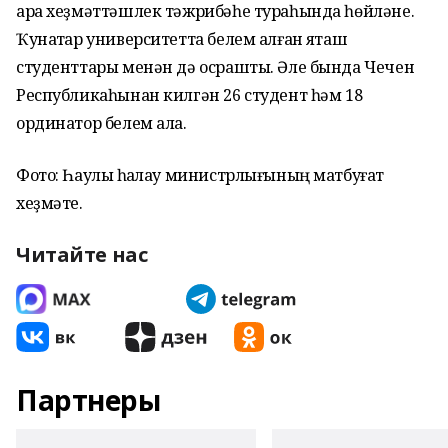
ара хеҙмәттәшлек тәжрибәһе тураһында һөйләне.
Ҡунаҡтар университетта белем алған яҡташ
студенттары менән дә осрашты. Әле бында Чечен
Республикаһынан килгән 26 студент һәм 18
ординатор белем ала.
Фото: Һаулыҡ һаҡлау министрлығының матбуғат
хеҙмәте.
Читайте нас
Партнеры