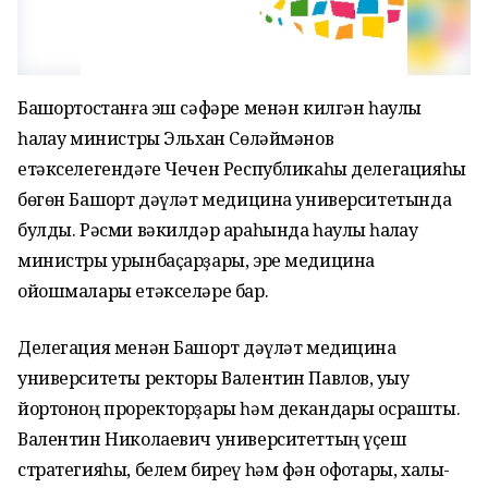
Башҡортостанға эш сәфәре менән килгән һаулыҡ
һаҡлау министры Эльхан Сөләймәнов
етәкселегендәге Чечен Республикаһы делегацияһы
бөгөн Башҡорт дәүләт медицина университетында
булды. Рәсми вәкилдәр араһында һаулыҡ һаҡлау
министры урынбаҫарҙары, эре медицина
ойошмалары етәкселәре бар.
Делегация менән Башҡорт дәүләт медицина
университеты ректоры Валентин Павлов, уҡыу
йортоноң проректорҙары һәм декандары осрашты.
Валентин Николаевич университеттың үҫеш
стратегияһы, белем биреү һәм фән офоҡтары, халыҡ-