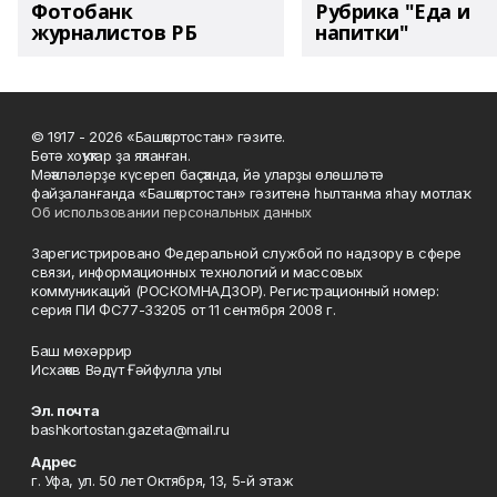
Фотобанк
Рубрика "Еда и
журналистов РБ
напитки"
© 1917 - 2026 «Башҡортостан» гәзите.
Бөтә хоҡуҡтар ҙа яҡланған.
Мәҡәләләрҙе күсереп баҫҡанда, йә уларҙы өлөшләтә
файҙаланғанда «Башҡортостан» гәзитенә һылтанма яһау мотлаҡ.
Об использовании персональных данных
Зарегистрировано Федеральной службой по надзору в сфере
связи, информационных технологий и массовых
коммуникаций (РОСКОМНАДЗОР). Регистрационный номер:
серия ПИ ФС77-33205 от 11 сентября 2008 г.
Баш мөхәррир
Исхаҡов Вәдүт Ғәйфулла улы
Эл. почта
bashkortostan.gazeta@mail.ru
Адрес
г. Уфа, ул. 50 лет Октября, 13, 5-й этаж