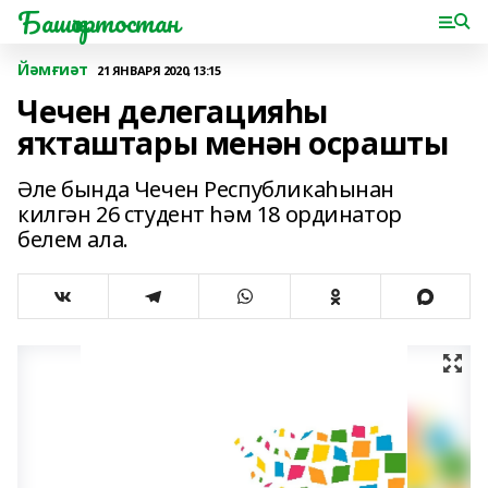
Башҡортостан
Йәмғиәт
21 ЯНВАРЯ 2020, 13:15
Чечен делегацияһы
яҡташтары менән осрашты
Әле бында Чечен Республикаһынан
килгән 26 студент һәм 18 ординатор
белем ала.