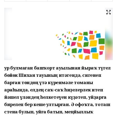
Ҙур булмаған башҡорт ауылынан йыраҡ түгел
бөйөк Шихан тауының итәгендә, сигенеп
барған төндөң үтә күренмәле томаны
араһында, елдең саҡ-саҡ һиҙелерлек итеп
йәшел үләндең һелкетеүен күҙәтеп, уйҙарға
бирелеп бер кеше ултырған. Ә офоҡта, тоташ
стена булып, уйға батып, меңйыллыҡ