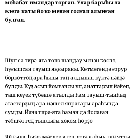
мөһабәт имәндәр торған. Улар барыһы ла
әлегә ҡаты йоҡо менән солғап алынған
булған.
Шул саҡ тирә-яҡта тоноҡ шаңдау менән көслө,
һуғыш­сан тауыш яңғыраны. Көт­мәгәндә ғорур
бөркөттөң ҡара һыны таң алдынан күктә пәйҙә
булды. Күҙ асып йомғансы ул, ҡанаттарын йәйеп,
таш кеүек түбәнгә атылды һәм тауыш-тынһыҙ
ағастарҙың ҡара-йәшел япраҡтары араһында
сумды. Йәнә тирә-яҡта һаман да йоҡлаған
тәбиғәттең тынлығы хөкөм һөрҙө.
Яй ғына, һиҙелмәҫлек итеп, ергә алһыу таң ятты.