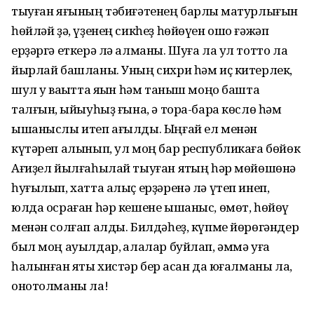
тыуған яғының тәбиғәтенең барлыҡ матур­лығын
һөйләй ҙә, үҙенең сикһеҙ һөйөүен ошо ғәжәп
ерҙәргә еткерә лә алманы. Шуға ла ул тотто ла
йырлай башланы. Уның сихри һәм иҫ китерлек,
шул уҡ ваҡытта яҡын һәм таныш моңо башта
талғын, ҡыйыуһыҙ ғына, ә тора-бара көслө һәм
ышаныслы итеп ағылды. Ыңғай ел менән
күтәреп алынып, ул моң бар республикаға бөйөк
Ағиҙел йылғаһылай тыуған яҡтың һәр мөйөшөнә
һуғы­лып, хатта алыҫ ерҙәренә лә үтеп инеп,
юлда осраған һәр кешене ышаныс, өмөт, һөйөү
менән солғап алды. Билдәһеҙ, күпме йөрөгәндер
был моң ауылдар, ҡалалар буйлап, әммә уға
һалынған яҡты хистәр бер ҡасан да юғал­маны ла,
онотолманы ла!