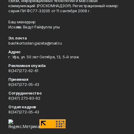
связи, информационных технологий и массовых
коммуникаций (РОСКОМНАДЗОР). Регистрационный номер:
серия ПИ ФС77-33205 от 11 сентября 2008 г.
Баш мөхәррир
Исхаҡов Вәдүт Ғәйфулла улы
Эл. почта
bashkortostan.gazeta@mail.ru
Адрес
г. Уфа, ул. 50 лет Октября, 13, 5-й этаж
Рекламная служба
8(347)272-62-61
Приемная
8(347)272-05-43
Сотрудничество
8(347) 273-83-92
Отдел кадров
8(347)272-05-43