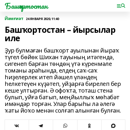
Башҡортостан
Йәмғиәт
24 ЯНВАРЯ 2020, 11:40
Башҡортостан – йырсылар
иле
Ҙур булмаған башҡорт ауылынан йыраҡ
түгел бөйөк Шихан тауының итәгендә,
сигенеп барған төндөң үтә күренмәле
томаны араһында, елдең саҡ-саҡ
һиҙелерлек итеп йәшел үләндең
һелкетеүен күҙәтеп, уйҙарға бирелеп бер
кеше ултырған. Ә офоҡта, тоташ стена
булып, уйға батып, меңйыллыҡ мөһабәт
имәндәр торған. Улар барыһы ла әлегә
ҡаты йоҡо менән солғап алынған булған.