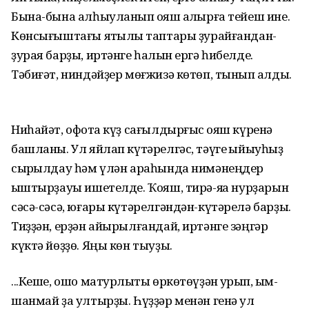
Бына-бына алһыуланып ҡояш ҡал­ҡырға тейеш ине.
Көнсы­ғыштағы яҡтылыҡ таптары ҙурайғандан-
ҙурая барҙы, иртәнге һалҡын ергә һибелде.
Тәбиғәт, ниндәйҙер мөғжизә көтөп, тынып ҡалды.
Ниһайәт, офоҡта күҙ сағылдырғыс ҡояш күренә
башланы. Ул яйлап күтә­релгәс, тәүге ҡыйыуһыҙ
сыр­ҡылдау һәм үлән араһында нимәнеңдер
ҡыштырҙауы ишетелде. Ҡояш, тирә-яҡҡа нурҙарын
сәсә-сәсә, юғары күтәрелгәндән-күтәрелә барҙы.
Тиҙҙән, ерҙән айырылғандай, иртәнге зәңгәр
күктә йөҙҙө. Яңы көн тыуҙы.
...Кеше, ошо матурлыҡты өркөтөүҙән ҡурҡып, ҡым­
шанмай ҙа ултырҙы. Һүҙҙәр менән генә ул