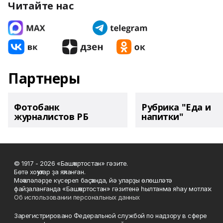
Читайте нас
Партнеры
Фотобанк
Рубрика "Еда и
журналистов РБ
напитки"
© 1917 - 2026 «Башҡортостан» гәзите.
Бөтә хоҡуҡтар ҙа яҡланған.
Мәҡәләләрҙе күсереп баҫҡанда, йә уларҙы өлөшләтә
файҙаланғанда «Башҡортостан» гәзитенә һылтанма яһау мотлаҡ.
Об использовании персональных данных
Зарегистрировано Федеральной службой по надзору в сфере