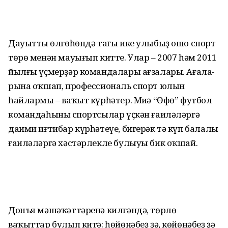
Дауыттың өлгөһөндә тағы ике улыбыҙ ошо спорт
төрө менән мауығып китте. Улар – 2007 һәм 2011
йылғы үҫмерҙәр командалары ағзалары. Ағала­
рына оҡшап, профессиональ спорт юлын
һайлармы – ваҡыт күрһәтер. Миңә “Өфө” футбол
командаһының спортсылар үҫкән ғаиләләргә
даими иғтибар күрһәтеүе, бигерәк тә күп балалы
ғаиләләргә хәстәрлекле булыуы бик оҡшай.
Донъя мәшәҡәттәренә кил­гәндә, төрлө
ваҡыттар булып китә: һөйөнәбеҙ ҙә, көйөнәбеҙ ҙә