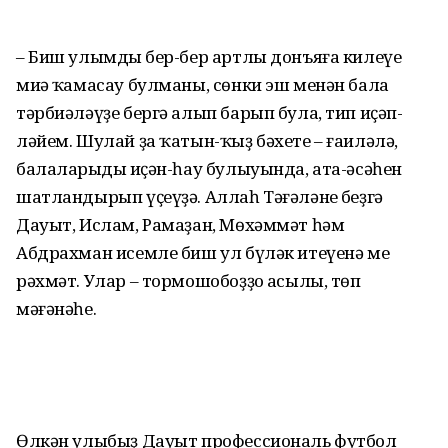
– Биш улымдың бер-бер артлы донъяға килеүе
миңә ҡа­масау булманы, сөнки эш менән бала
тәрбиәләүҙе бергә алып барып була, тип иҫәп­
ләйем. Шулай ҙа ҡатын-ҡыҙ бәхете – ғаиләлә,
балаларыңдың иҫән-һау булыуында, ата-әсәһен
шатландырып үҫеүҙә. Аллаһ Тәғә­ләнең беҙгә
Дауыт, Ислам, Рамаҙан, Мөхәммәт һәм
Абдрахман исемле биш ул бүләк итеүенә мең
рәхмәт. Улар – тор­мошобоҙҙоң асылы, төп
мәғәнәһе.
Өлкән улыбыҙ Дауыт профессиональ футбол