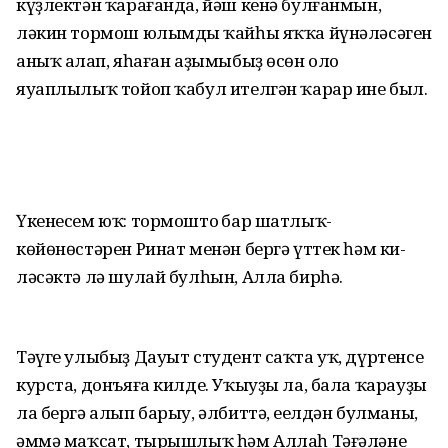
күҙлектән ҡарағанда, йәш кенә булғанмын,
ләкин тормош юлымдың ҡайһы яҡҡа йүнә­лә­сәген
аныҡ аңлап, яһаған аҙымыбыҙ өсөн оло
яуаплылыҡ тойоп ҡабул ителгән ҡарар ине был.
Үкенесем юҡ: тормоштоң бар шатлыҡ-
көйөнөстәрен Ринат менән бергә үттек һәм ки­
ләсәктә лә шулай булһын, Алла бирһә.
Тәүге улыбыҙ Дауыт студент саҡта уҡ, дүртенсе
курста, донъяға килде. Уҡыуҙы ла, бала ҡарауҙы
ла бергә алып барыу, әлбиттә, еңелдән булманы,
әммә маҡсат, тырышлыҡ һәм Аллаһ Тәғәләнең