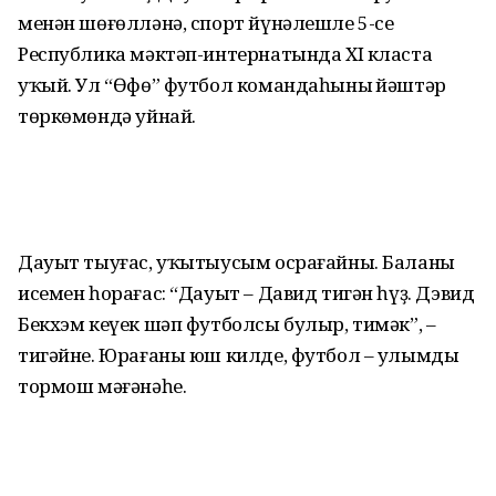
менән шө­ғөл­ләнә, спорт йүнәлешле 5-се
Республика мәктәп-интернатында ХI класта
уҡый. Ул “Өфө” футбол командаһының йәштәр
төркөмөндә уйнай.
Дауыт тыуғас, уҡытыусым осрағайны. Баланың
исемен һорағас: “Дауыт – Давид тигән һүҙ. Дэвид
Бекхэм кеүек шәп футболсы булыр, тимәк”, –
тигәйне. Юрағаны юш килде, футбол – улымдың
тормош мәғәнәһе.