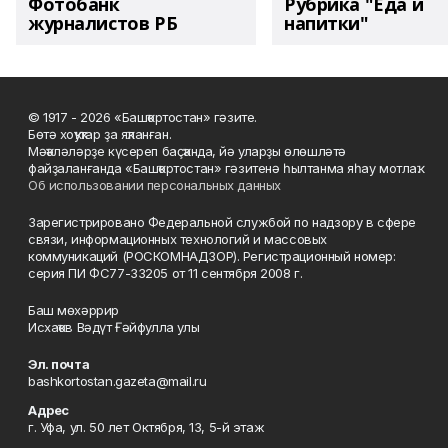
Фотобанк
Рубрика "Еда и
журналистов РБ
напитки"
© 1917 - 2026 «Башҡортостан» гәзите.
Бөтә хоҡуҡтар ҙа яҡланған.
Мәҡәләләрҙе күсереп баҫҡанда, йә уларҙы өлөшләтә
файҙаланғанда «Башҡортостан» гәзитенә һылтанма яһау мотлаҡ.
Об использовании персональных данных
Зарегистрировано Федеральной службой по надзору в сфере
связи, информационных технологий и массовых
коммуникаций (РОСКОМНАДЗОР). Регистрационный номер:
серия ПИ ФС77-33205 от 11 сентября 2008 г.
Баш мөхәррир
Исхаҡов Вәдүт Ғәйфулла улы
Эл. почта
bashkortostan.gazeta@mail.ru
Адрес
г. Уфа, ул. 50 лет Октября, 13, 5-й этаж