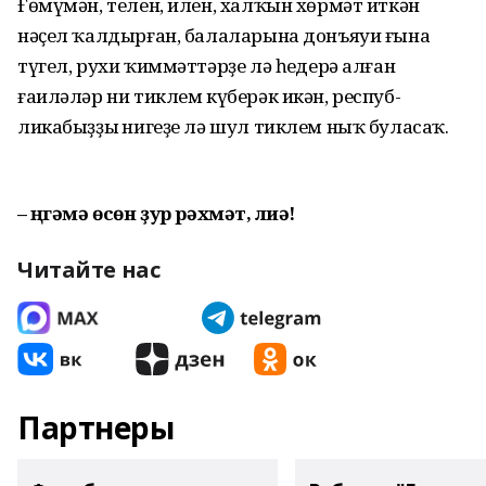
Ғөмүмән, телен, илен, хал­ҡын хөрмәт иткән
нәҫел ҡал­дырған, балаларына донъяуи ғына
түгел, рухи ҡиммәттәрҙе лә һеңдерә алған
ғаиләләр ни тиклем күберәк икән, респуб­
ликабыҙҙың нигеҙе лә шул тиклем ныҡ буласаҡ.
– Әңгәмә өсөн ҙур рәхмәт, Әлиә!
Читайте нас
Партнеры