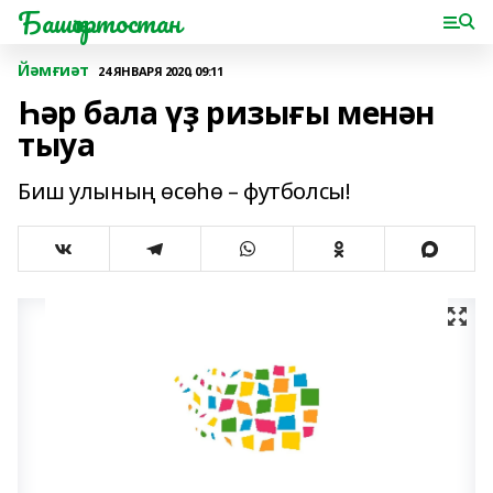
Башҡортостан
Йәмғиәт
24 ЯНВАРЯ 2020, 09:11
Һәр бала үҙ ризығы менән
тыуа
Биш улының өсөһө – футболсы!