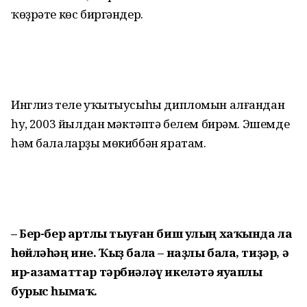
ҡөҙрәте көс биргәндер.
Инглиз теле уҡытыусыһы дипломын алғандан
һуң, 2003 йылдан мәктәптә белем бирәм. Эшемде
һәм балаларҙы мөкиб­бән яратам.
– Бер-бер артлы тыуған биш улың хаҡында ла
һөйләһәң ине. Ҡыҙ бала – наҙлы бала, ти­ҙәр, ә
ир-азаматтар тәрбиә­ләү икеләтә яуаплы
бурыс һымаҡ.