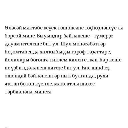
Өләсәй мәктәбе кеүек төшөн­сәнең төҫһөҙләнеүе лә
борсой мине. Быуындар бәйләнеше – ғүмерҙең
дауам ителеше бит ул. Шул мөнәсәбәттәр
һөҙөмтә­һендә халҡыбыҙҙың ғөрөф-ғәҙәттәре,
йолалары бөгөнгә тик­лем килеп еткән, һәр кеше­
нең үҙбилдәләнеш нигеҙе бит ул. Һис шикһеҙ,
ошондай бәйлә­нештәр ныҡ булғанда, рухи
яҡтан бөтөн кү­ңелле, маҡсатлы шәхес
тәрбиәләнә, минеңсә.