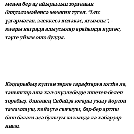
менән бер аҙ айырылып торғанын
билдәләмәйенсә мөмкин түгел. “Һис
үҙгәрмәгән, элеккесә көләкәс, яғымлы”, –
юғары награда алыусылар араһында күргәс,
тәүге уйым ошо булды.
Юлдарыбыҙ күптән төрлө тарафтарға илтһә лә,
таныштар аша хәл-әхүәлебеҙҙе ишетеп-белеп
торабыҙ. Әлиәнең Сибайҙа юғары уҡыу йортон
тамамлауы, кейәүгә сығыуы, бер-бер артлы
биш балаға әсә булыуы хаҡында ла хәбәрҙар
инем.