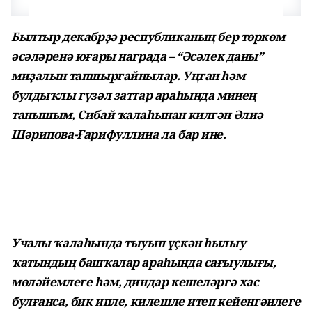
Былтыр декабрҙә республиканың бер төркөм
әсәләренә юғары награда – “Әсәлек даны”
миҙалын тапшырғайнылар. Уңған һәм
булдыҡлы гүзәл заттар араһында минең
танышым, Сибай ҡалаһынан килгән Әлиә
Шәрипова-Ғарифуллина ла бар ине.
Учалы ҡалаһында тыуып үҫкән һылыу
ҡатындың башҡалар араһында сағыулығы,
мөләйемлеге һәм, диндар кешеләргә хас
булғанса, бик ипле, килешле итеп кейенгәнлеге