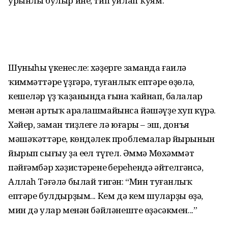
урынлы булыр ине, тип уйлап ҡуям.
Шуныһы үкенесле: хәҙерге заманда ғаилә
ҡиммәттәре үҙгәрә, туғанлыҡ ептәре өҙөлә,
кешеләр үҙ ҡаҙанында ғына ҡайнап, балалар
менән артыҡ аралашмайынса йәшәүҙе хуп күрә.
Хәйер, заман тиҙлеге лә юғары – эш, донъя
мәшәҡәт­тәре, көндәлек проблемалар йырынын
йырып сығыу ҙа еңел түгел. Әммә Мөхәммәт
пәйғәм­бәр хәҙистәренең береһендә әйтелгәнсә,
Аллаһ Тәғәлә былай тигән: “Мин туғанлыҡ
ептәре булдырҙым... Кем дә кем шуларҙы өҙә,
мин дә улар менән бәйләнеште өҙәсәкмен...”