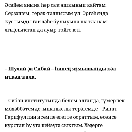
Әсәйем янына һәр саҡ ашҡынып ҡайтам.
Серҙәшем, терәк-таянысым ул. Эргәһендә
ҡустымдың ғаиләһе булыуына шатланам:
яңғыҙлыҡтан да ауыр тойғо юҡ.
– Шулай ҙа Сибай – һинең яҙмышыңды хәл
иткән ҡала.
– Сибай институтында белем алғанда, ғүмерлек
мөхәб­бәтемде, ышаныслы терәгемде – Ринат
Ғарифуллин исемле егетте осраттым, өсөнсө
курс­тан һуң уға кейәүгә сыҡтым. Хә­ҙерге