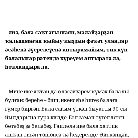
– Әлиә, бала саҡтағы шаян, малайҙарҙан
ҡалышмаған ҡыйыу ҡыҙҙың фәҡәт уландар
әсәһенә әүерелеүенә аптырамайым, тик күп
балалылар рәтендә күреүем аптырата ла,
һоҡландыра ла.
– Минең ике яҡтан да өләсәй­ҙәрем күмәк балалы
булған: береһе – биш, икенсеһе һигеҙ балаға
ғүмер биргән. Бала сағым үткән быуаттың 90-сы
йылдарына тура килде. Еңел заман түгеллеген
бөтәбеҙ ҙә беләбеҙ. Ғаиләлә ике бала хаттин
ашҡан тигән төшөнсә лә һеңдерелде. Әйткәндәй,