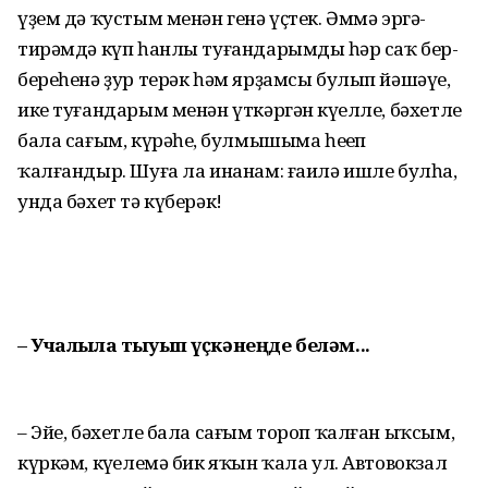
үҙем дә ҡустым менән генә үҫтек. Әммә эргә-
тирәмдә күп һанлы туған­дарымдың һәр саҡ бер-
береһенә ҙур терәк һәм ярҙамсы булып йәшәүе,
ике туғандарым менән үткәргән күңелле, бәхетле
бала сағым, күрәһең, булмышыма һеңеп
ҡалғандыр. Шуға ла инанам: ғаилә ишле булһа,
унда бәхет тә күберәк!
– Учалыла тыуып үҫкәнеңде беләм...
– Эйе, бәхетле бала сағым тороп ҡалған ыҡсым,
күркәм, күңелемә бик яҡын ҡала ул. Автовокзал