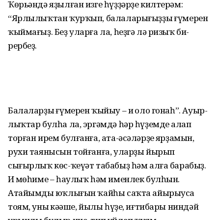
Ҡөрьәндә яҙылған изге һүҙҙәрҙе килтерәм:
“Ярлы­лыҡтан ҡурҡып, балалары­ғыҙҙың ғүмерен
ҡыймағыҙ. Беҙ уларға ла, һеҙгә лә ризыҡ би­
рербеҙ.
Балаларҙың ғүмерен ҡыйыу – иң оло гонаһ”. Ауыр­
лыҡтар булһа ла, эргәмдә һәр һүҙемде аңлап
торған ирем булғанға, ата-әсәләрҙең ярҙа­мын,
рухи таянысын тойғанға, уларҙы йырып
сығырлыҡ көс-ҡеүәт табабыҙ һәм алға бара­быҙ.
Иң мөһиме – һаулыҡ һәм именлек булһын.
Атайымдың юҡлығын ҡайһы саҡта айырыу­са
тоям, уның кәңәше, йылы һүҙе, иғтибары ниндәй