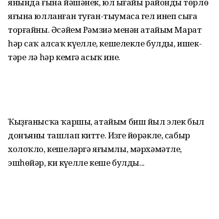
янында ғына йәшә­нек, юл ыңғайы райондың төр­лө
яғына юлланған туған-тыу­маса гел инеп сыға
торғай­ны. Әсәйем Рәмзиә менән атайым Марат
һәр саҡ алсаҡ кү­ңелле, кешелекле булды, ишек­
тәре лә һәр кемгә асыҡ ине.
Ҡыҙғанысҡа ҡаршы, атайым биш йыл элек был
донъя­ны ташлап китте. Изге йө­рәк­ле, сабыр
холоҡло, кеше­ләргә яғымлы, мәрхәмәтле,
эшһөйәр, киң күңелле кеше булды...