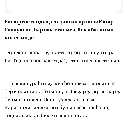
Башҡортостандың атҡаҙанған артисы Юнир
Салауатов, һәр ваҡыттағыса, бик ҡабаланып
килеп инде.
"Һеңлекәш, йәһәт бул, аҫта еңгәң көтөп ултыра.
Яҙ! Тиҙ генә һөйләйем дә", – тип теҙеп китте был.
– Пенсия тураһында күп һөйләйҙәр, ярлылыҡ
бер ваҡытта ла бөтмәй ул. Байҙар ҙа, ярлылар ҙа
булырға тейеш. Ошо күҙлектән сығып
ҡарағанда, кеше ярлы булып иҫәпләнһә лә,
социаль яҡтан бик етеш йәшәй ала.