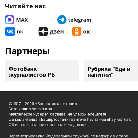
Читайте нас
Партнеры
Фотобанк
Рубрика "Еда и
журналистов РБ
напитки"
© 1917 - 2026 «Башҡортостан» гәзите.
Бөтә хоҡуҡтар ҙа яҡланған.
Мәҡәләләрҙе күсереп баҫҡанда, йә уларҙы өлөшләтә
файҙаланғанда «Башҡортостан» гәзитенә һылтанма яһау мотлаҡ.
Об использовании персональных данных
Зарегистрировано Федеральной службой по надзору в сфере