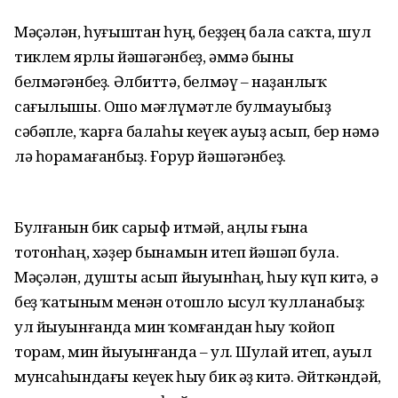
Мәҫәлән, һуғыштан һуң, беҙҙең бала саҡта, шул
тиклем ярлы йәшәгәнбеҙ, әммә быны
белмәгәнбеҙ. Әлбиттә, белмәү – наҙанлыҡ
сағылышы. Ошо мәғлүмәтле булмауыбыҙ
сәбәпле, ҡарға балаһы кеүек ауыҙ асып, бер нәмә
лә һорамағанбыҙ. Ғорур йәшәгәнбеҙ.
Булғанын бик сарыф итмәй, аңлы ғына
тотонһаң, хәҙер бынамын итеп йәшәп була.
Мәҫәлән, душты асып йыуынһаң, һыу күп китә, ә
беҙ ҡатыным менән отошло ысул ҡулланабыҙ:
ул йыуынғанда мин ҡомғандан һыу ҡойоп
торам, мин йыуынғанда – ул. Шулай итеп, ауыл
мунсаһындағы кеүек һыу бик әҙ китә. Әйткәндәй,