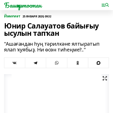
Башҡортостан
Йәмғиәт
25 ЯНВАРЯ 2020, 09:32
Юнир Салауатов байығыу
ысулын тапҡан
"Ашағандан һуң тәрилкәне ялтыратып
ялап ҡуябыҙ. Ни өсөн тиһеңме?.."