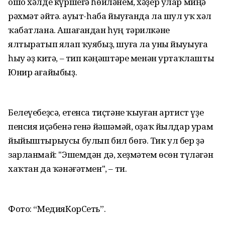
ошо хәлде күршегә һөйләнем, хәҙер улар миңә
рәхмәт әйтә. Һауыт-һаба йыуғанда ла шул уҡ хәл
ҡабатлана. Ашағандан һуң тәрилкәне
ялтыратып ялап ҡуябыҙ, шуға ла уны йыуыуға
һыу әҙ китә, – тип кәңәштәре менән уртаҡлашты
Юнир ағайыбыҙ.
Белеүебеҙсә, етенса тиҫтәне ҡыуған артист үҙе
пенсия иҫәбенә генә йәшәмәй, оҙаҡ йылдар урам
йыйыштырыусы булып бил бөгә. Тик ул бер ҙә
зарланмай: "Эшемдән дә, хеҙмәтем өсөн түләгән
хаҡтан да ҡәнәғәтмен", – ти.
Фото: “МедияКорСеть”.