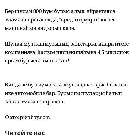
Бер шулай 800 һум бурыс алып, өйрәнгәнсә
түләмәй йөрөгәнендә, "кредиторҙары" килеп
машинаһын яндырып китә.
Шулай мутлашыусының банктарға, идара итеүсе
компанияға, һалым инспекцияһына 4,5 миллион
ярым бурысы йыйылған!
Билдәле булыуынса, әле уның ике офис бинаһы,
ике автомобиле бар. Бурысты шуларҙы һатып
ҡаплатмаҡсылар икән.
Фото: pixabay.com
Читайте нас