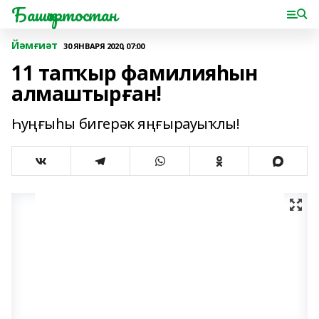
Башҡортостан
Йәмғиәт
30 ЯНВАРЯ 2020, 07:00
11 тапҡыр фамилияһын
алмаштырған!
Һуңғыһы бигерәк яңғырауыҡлы!