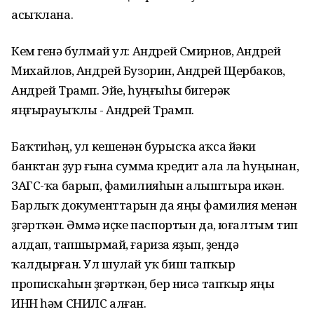
асыҡлана.
Кем генә булмай ул: Андрей Смирнов, Андрей
Михайлов, Андрей Бузорин, Андрей Щербаков,
Андрей Трамп. Эйе, һуңғыһы бигерәк
яңғырауыҡлы - Андрей Трамп.
Баҡтиһәң, ул кешенән бурысҡа аҡса йәки
банктан ҙур ғына сумма кредит ала ла һуңынан,
ЗАГС-ҡа барып, фамилияһын алыштыра икән.
Барлыҡ документтарын да яңы фамилия менән
үҙгәрткән. Әммә иҫке паспортын да, юғалтым тип
алдап, тапшырмай, ғариза яҙып, үҙендә
ҡалдырған. Ул шулай уҡ биш тапҡыр
пропискаһын үҙгәрткән, бер нисә тапҡыр яңы
ИНН һәм СНИЛС алған.