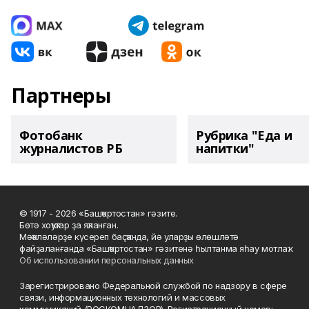
Партнеры
Фотобанк
Рубрика "Еда и
журналистов РБ
напитки"
© 1917 - 2026 «Башҡортостан» гәзите.
Бөтә хоҡуҡтар ҙа яҡланған.
Мәҡәләләрҙе күсереп баҫҡанда, йә уларҙы өлөшләтә
файҙаланғанда «Башҡортостан» гәзитенә һылтанма яһау мотлаҡ.
Об использовании персональных данных
Зарегистрировано Федеральной службой по надзору в сфере
связи, информационных технологий и массовых