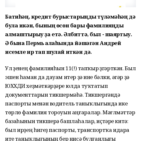
Баҡтиһәң, кредит бурыстарыңды түләмәһәң дә
була икән, бының өсөн бары фамилияңды
алмаштырыу ҙа етә. Әлбиттә, был - шаяртыу.
Ә бына Пермь ҡалаһында йәшәгән Андрей
исемле ир тап шулай иткән дә.
Ул үҙенең фамилияһын 11(!) тапҡыр үҙгәрткән. Был
эшен һаман да дауам итер ҙә ине бәлки, әгәр ҙә
ЮХХДИ хеҙмәткәрҙәре юлда туҡтатып
документтарын тикшермәһә. Тикшергәндә
паспорты менән водитель таныҡлығында ике
төрлө фамилия тороуын аңғаралар. Мәғлүмәттәр
базаһынын тикшерә башлаһалар, иҫтәре китә:
был ирҙең һигеҙ паспорты, транспортҡа идара
итеү таныҡлығының бер нисә булғанлығы