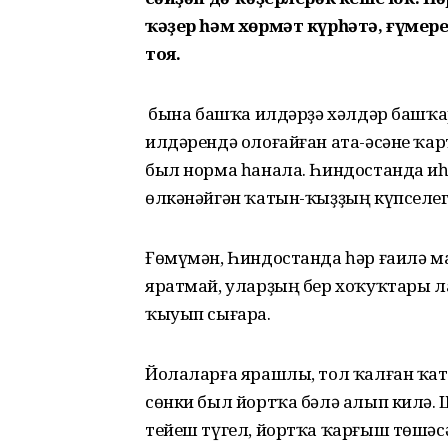
ҡәҙер һәм хөрмәт күрһәтә, ғүмер
тоя.
Ә бына башҡа илдәрҙә хәлдәр башҡа
илдәрендә олоғайған ата-әсәне ҡа
был норма һанала. Һиндостанда иһ
өлкәнәйгән ҡатын-ҡыҙҙың күпселег
Ғөмүмән, Һиндостанда һәр ғаилә 
яратмай, уларҙың бер хоҡуҡтары ла 
ҡыуып сығара.
Йолаларға ярашлы, тол ҡалған ҡат
сөнки был йортҡа бәлә алып килә. 
тейеш түгел, йортҡа ҡарғыш төшәсәк