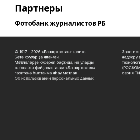
Партнеры
Фотобанк журналистов РБ
© 1917 - 2026 «Башҡортостан» гәзите.
Зарегист
Бөтә хоҡуҡтар ҙа яҡланған.
надзору 
Мәҡәләләрҙе күсереп баҫҡанда, йә уларҙы
технолог
өлөшләтә файҙаланғанда «Башҡортостан»
(РОСКОМ
гәзитенә һылтанма яһау мотлаҡ.
серия ПИ
Об использовании персональных данных