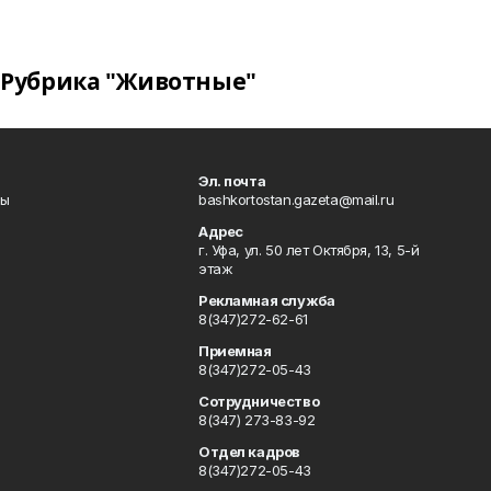
Рубрика "Животные"
Эл. почта
лы
bashkortostan.gazeta@mail.ru
Адрес
г. Уфа, ул. 50 лет Октября, 13, 5-й
этаж
Рекламная служба
8(347)272-62-61
Приемная
8(347)272-05-43
Сотрудничество
8(347) 273-83-92
Отдел кадров
8(347)272-05-43