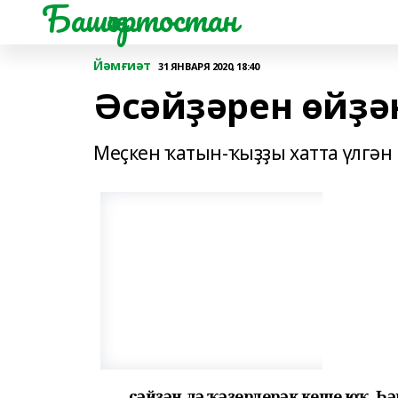
Башҡортостан
Йәмғиәт
31 ЯНВАРЯ 2020, 18:40
Әсәйҙәрен өйҙән
Меҫкен ҡатын-ҡыҙҙы хатта үлгән
Әсәйҙән дә ҡәҙерлерәк кеше юҡ. Һ