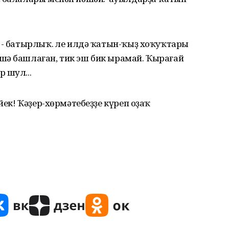
 - батырлыҡ. Әле илдә ҡатын-ҡыҙ хоҡуҡтары
шә башлаған, тик эш бик ырамай. Ҡырағай
 шул...
йек! Ҡәҙер-хөрмәтебеҙҙе күреп оҙаҡ