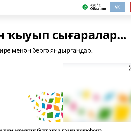
+20 °С
VK
Облачно
 ҡыуып сығаралар...
 ире менән бергә яндырғандар.
әр кем мөмкин булғанса ғәзиз кешеһенә