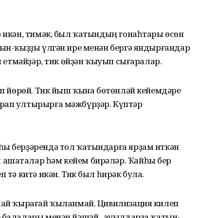
ә икән, тимәк, был ҡатындың гонаһтары өсөн
тын-ҡыҙҙы үлгән ире менән бергә яндырғандар
ып етмәйҙәр, тик өйҙән ҡыуып сығаралар.
йеп йөрөй. Тик йыш ҡына бөтөнләй кейемдәре
рап ултырырға мәжбүрҙәр. Күптәр
һы берҙәрендә тол ҡатындарға ярҙам иткән
 ашаталар һәм кейем бирәләр. Ҡайһы бер
п тә китә икән. Тик был һирәк була.
улай ҡырағай ҡыланмай. Цивилизация килеп
 балалары менән йәшәй. Ә ауылдарҙа ҡатын-