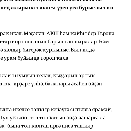
енең ахырына тиклем үҙен уға бурыслы тип
раҡ икән. Мәҫәлән, АҠШ һәм ҡайһы бер Европа
рттар йортона алып барып тапшыралар. Һәм
ә хәлдәр бигерәк ҡурҡыныс. Был илдә
е урам буйында тороп ҡала.
малай тыуыуын теләй, ҡыҙҙарын артыҡ
юҡ. Ә ирҙәре үлһә, балалары әсәһен өйҙән
ынға икенсе тапҡыр кейәүгә сығырға ярамай,
Шул уҡ ваҡытта тол ҡатын өйҙә йәшәргә лә
. Ә бына тол ҡалған иргә нисә тапҡыр