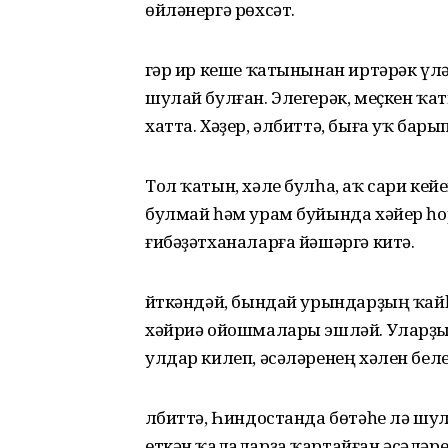
өйләнергә рөхсәт.
Әгәр ир кеше ҡатынынан иртәрәк үл
шулай булған. Элегерәк, меҫкен ҡа
хатта. Хәҙер, әлбиттә, быға уҡ бар
Тол ҡатын, хәле булһа, аҡ сари ке
булмай һәм урам буйында хәйер һо
ғибәҙәтханаларға йәшәргә китә.
Әйткәндәй, бындай урындарҙың ҡай
хәйриә ойошмалары эшләй. Уларҙы
улдар килеп, әсәләренең хәлен беле
Әлбиттә, Һиндостанда бөтәһе лә ш
еткән ҡалаларҙа ҡартайған әсәләре