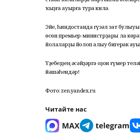
ҡыҙға ауырға тура килә.
Эйе, Һиндостанда гүзәл зат булыуы
өсөн премьер-министрҙары ла көрә
йолаларҙы йолоп алыу бигерәк ауыр
Үҙебеҙҙең әсәйҙәргә оҙон ғүмер телә
йәшәһендәр!
Фото: zen.yandex.ru
Читайте нас