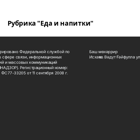
Рубрика "Еда и напитки"
рировано Федеральной службой по
Баш мөхәррир
в сфере связи, информационных
Исхаҡов Вәдүт Ғәйфулла у
ий и массовых коммуникаций
НАДЗОР). Регистрационный номер:
 ФС77-33205 от 11 сентября 2008 г.