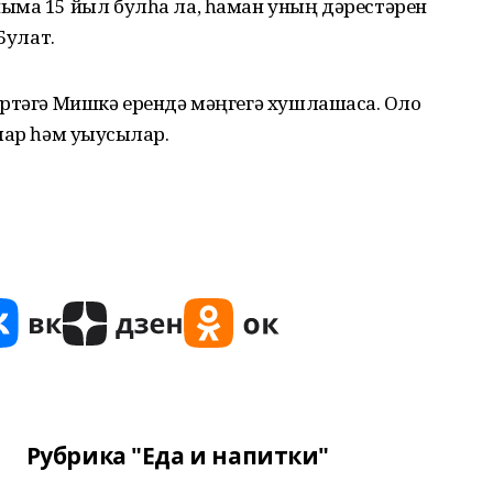
ыма 15 йыл булһа ла, һаман уның дәрестәрен
Булат.
ртәгә Мишкә ерендә мәңгегә хушлашасаҡ. Оло
лар һәм уҡыусылар.
Рубрика "Еда и напитки"