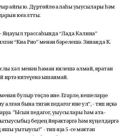
ыр ҡайғы юҡ. Дүртөйлө ҡалаһы уҡыусылары һәм
здарын юғалтты.
– Яңауыл трассаһында “Лада Калина”
лгән “Киа Рио” менән бәрелешә. Зинаида К.
лы хәл менән һаман килешә алмай, яратҡан
 иртә китеүенә ышанмай.
ң менән булыр төҫлө ине. Егәрле, кешеләрҙе
у алған бына тигән педагог ине ул”, - тип иҫкә
рҙә. ”Ысын педагог, уҡыусылары һәм ата-
уҡытыусыбыҙ беҙҙең йөрәктәргә һәм күңелдәргә
яҡшы уҡытыусы!” - тип яҙа 5-се мәктәп