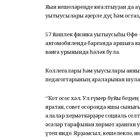
Яҡын кешеләреңде юғалтыуҙан да ау
уҡытыусылары ҡәҙерле дуҫ һәм оста
57 йәшлек физика уҡытыусыһы Өфө 
автомобилендә барғанда ҡаршыға ки
ваҡиға урынында һәләк була.
Коллегалары һәм уҡыусылары аяныс
педагогтарының араларынан шулай
“Ҡот осҡос хәл. Ул ғүмер буйы беҙҙе
яратҡан, совет осоронда яҡшы сынығы
алалар хеҙмәткәрҙәре социаль селтә
әсәләр тарафынан хөрмәт ҡаҙанған 
үтеп инде. Ярҙамсыл, кешелекле, иң 