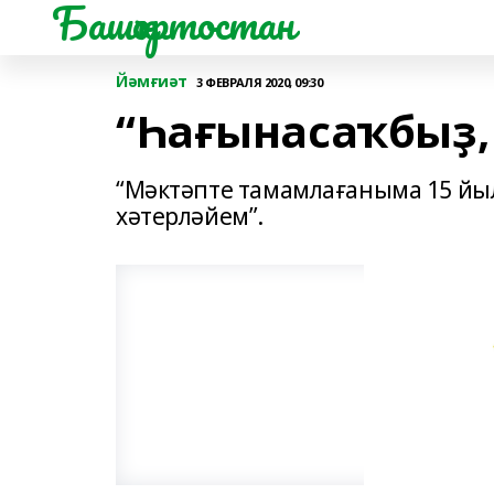
Башҡортостан
Йәмғиәт
3 ФЕВРАЛЯ 2020, 09:30
“Һағынасаҡбыҙ,
“Мәктәпте тамамлағаныма 15 йыл
хәтерләйем”.