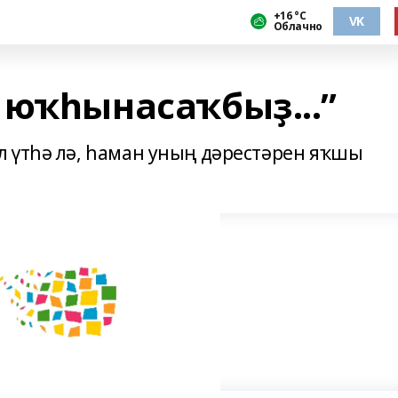
+16 °С
VK
Облачно
 юҡһынасаҡбыҙ...”
 үтһә лә, һаман уның дәрестәрен яҡшы