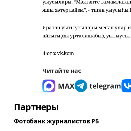
уҡыусылары. “Мәктәпте тамамлаған
яҡшы хәтерләйем”, - тигән уҡыусыһы 
Яратҡан уҡытыусылары менән улар и
ҡайғығыҙҙы уртаҡлашабыҙ, уҡытыусы
Фото: vk.kom
Читайте нас
Партнеры
Фотобанк журналистов РБ