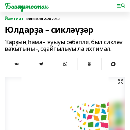
Башҡортостан
Йәмғиәт
3 ФЕВРАЛЯ 2020, 20:50
Юлдарҙа – сикләүҙәр
Ҡарҙың һаман яуыуы сәбәпле, был сикләү
ваҡытының оҙайтылыуы ла ихтимал.