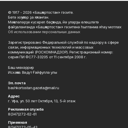
© 1917 - 2026 «Башҡортостан» гәзите.
Бөтә хоҡуҡтар ҙа яҡланған.
Мәҡәләләрҙе күсереп баҫҡанда, йә уларҙы өлөшләтә
файҙаланғанда «Башҡортостан» гәзитенә һылтанма яһау мотлаҡ.
Об использовании персональных данных
Зарегистрировано Федеральной службой по надзору в сфере
связи, информационных технологий и массовых
коммуникаций (РОСКОМНАДЗОР). Регистрационный номер:
серия ПИ ФС77-33205 от 11 сентября 2008 г.
Баш мөхәррир
Исхаҡов Вәдүт Ғәйфулла улы
Эл. почта
bashkortostan.gazeta@mail.ru
Адрес
г. Уфа, ул. 50 лет Октября, 13, 5-й этаж
Рекламная служба
8(347)272-62-61
Приемная
8(347)272-05-43