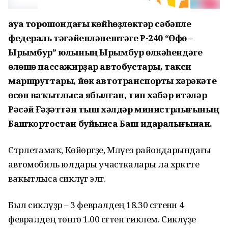
Һауа торошондағы көйһөҙлөктәр сәбәпле
федераль тәғәйенләнештәге Р-240 “Өфө –
Ырымбур” юлының Ырымбур өлкәһендәге
өлөшө пассажирҙар автобустары, такси
маршруттары, йөк автотранспорты хәрәкәте
өсөн ваҡытлыса ябылған, тип хәбәр итәләр
Рәсәй Ғәҙәттән тыш хәлдәр министрлығының
Башҡортостан буйынса Баш идаралығынан.
Стәрлетамаҡ, Көйөргәҙе, Мәләүез райондарындағы
автомобиль юлдары участкалары ла хәрәкәтте
ваҡытлыса сикләүгә эләгә.
Был сикләүҙәр – 3 февралдең 18.30 сәғәтенән 4
февралдең төнгө 1.00 сәғәтенә тиклем. Сикләүҙе