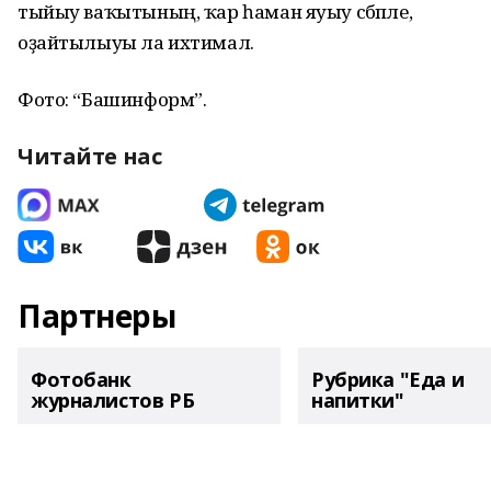
тыйыу ваҡытының, ҡар һаман яуыу сәбәпле,
оҙайтылыуы ла ихтимал.
Фото: “Башинформ”.
Читайте нас
Партнеры
Фотобанк
Рубрика "Еда и
журналистов РБ
напитки"