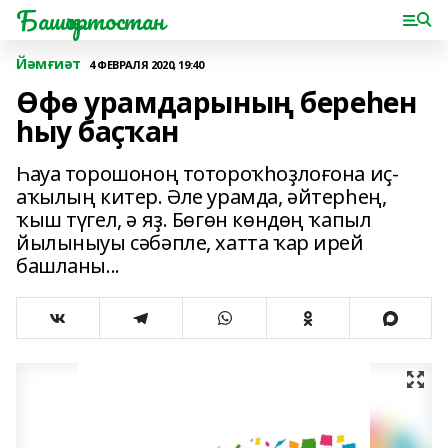
Башҡортостан
Йәмғиәт
4 ФЕВРАЛЯ 2020, 19:40
Өфө урамдарының береһен
һыу баҫҡан
Һауа торошоноң тотороҡһоҙлоғона иҫ-
аҡылың китер. Әле урамда, әйтерһең,
ҡыш түгел, ә яҙ. Бөгөн көндөң ҡапыл
йылыныуы сәбәпле, хатта ҡар ирей
башланы...