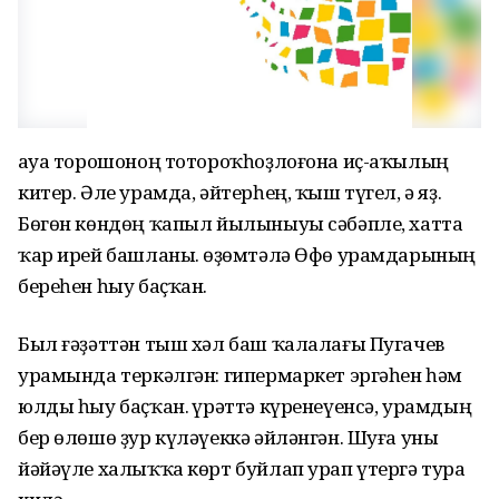
Һауа торошоноң тотороҡһоҙлоғона иҫ-аҡылың
китер. Әле урамда, әйтерһең, ҡыш түгел, ә яҙ.
Бөгөн көндөң ҡапыл йылыныуы сәбәпле, хатта
ҡар ирей башланы. Һөҙөмтәлә Өфө урамдарының
береһен һыу баҫҡан.
Был ғәҙәттән тыш хәл баш ҡалалағы Пугачев
урамында теркәлгән: гипермаркет эргәһен һәм
юлды һыу баҫҡан. Һүрәттә күренеүенсә, урамдың
бер өлөшө ҙур күләүеккә әйләнгән. Шуға уны
йәйәүле халыҡҡа көрт буйлап урап үтергә тура