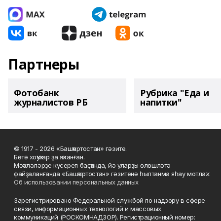
Партнеры
Фотобанк
Рубрика "Еда и
журналистов РБ
напитки"
© 1917 - 2026 «Башҡортостан» гәзите.
Бөтә хоҡуҡтар ҙа яҡланған.
Мәҡәләләрҙе күсереп баҫҡанда, йә уларҙы өлөшләтә
файҙаланғанда «Башҡортостан» гәзитенә һылтанма яһау мотлаҡ.
Об использовании персональных данных
Зарегистрировано Федеральной службой по надзору в сфере
связи, информационных технологий и массовых
коммуникаций (РОСКОМНАДЗОР). Регистрационный номер: