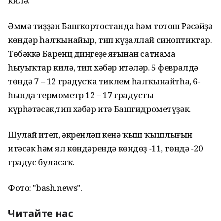
килә.
Әммә тиҙҙән Башҡортостанда һәм тотош Рәсәйҙә
көндәр һалҡынайыр, тип күҙаллай синоптиктар.
Төбәккә Баренц диңгеҙе яғынан сатнама
һыуыҡтар килә, тип хәбәр итәләр. 5 февралдә
төндә 7 – 12 градусҡа тиклем һалҡынайтһа, 6-
һында термометр 12 – 17 градусты
күрһәтәсәк,тип хәбәр итә Башгидрометүҙәк.
Шулай итеп, әкренләп кенә ҡыш ҡышлығын
итәсәк һәм ял көндәрендә көндөҙ -11, төндә -20
градус буласаҡ.
Фото: "bash.news".
Читайте нас