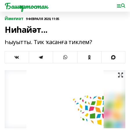
Башҡортостан
Йәмғиәт
9 ФЕВРАЛЯ 2020, 11:05
Ниһайәт...
Һыуытты. Тик ҡасанға тиклем?