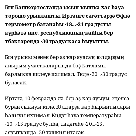
Бөгөн Башҡортостанда ысын ҡышҡа хас һауа
торошо урынлашты. Иртәнге сәғәттәрҙә Өфөлә
термометр бағанаһы -18...-21 градусты
күрһәтә ине, республиканың ҡайһы бер
төбәктәрендә -30 градусҡаса һыуытты.
Бөгөн урыны менән бер аҙ ҡар яуасаҡ, юлдарҙың
айырым участкаларында боҙ ҡатламы
барлыҡҡа килеүе ихтимал. Төндә -20...-30 градус
буласаҡ.
Иртәгә, 10 февралдә лә, бер аҙ ҡар яуыуы, еңелсә
буран сығыуы көтөлә. Юлдарҙа ҡар һырынтылары
һалыуы ихтимал. Көндөҙгө һауа температураһы
-10...-15 градус булһа, төндәгеһе -20...-25,
аяҙытҡанда -30 тәшкил итәсәк.