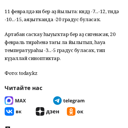
11 февралдә көн бер аҙ йылыта: көндөҙ -7...-12, төндә
-10...-15, аяҙытҡанда -20 градус буласаҡ.
Артабан сасҡау һыуыҡтар бер аҙ сигенәсәк, 20
февраль тирәһенә тағы ла йылытып, һауа
температураһы -3...-5 градус буласаҡ, тип
күҙаллай синоптиктар.
Фото: today.kz
Читайте нас