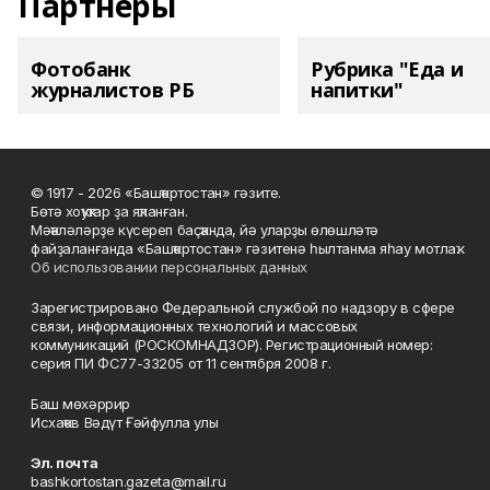
Партнеры
Фотобанк
Рубрика "Еда и
журналистов РБ
напитки"
© 1917 - 2026 «Башҡортостан» гәзите.
Бөтә хоҡуҡтар ҙа яҡланған.
Мәҡәләләрҙе күсереп баҫҡанда, йә уларҙы өлөшләтә
файҙаланғанда «Башҡортостан» гәзитенә һылтанма яһау мотлаҡ.
Об использовании персональных данных
Зарегистрировано Федеральной службой по надзору в сфере
связи, информационных технологий и массовых
коммуникаций (РОСКОМНАДЗОР). Регистрационный номер:
серия ПИ ФС77-33205 от 11 сентября 2008 г.
Баш мөхәррир
Исхаҡов Вәдүт Ғәйфулла улы
Эл. почта
bashkortostan.gazeta@mail.ru