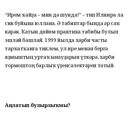
“Ирем ҡайҙа – мин дә шунда!” – тип Илнира ла
сик буйына юллана. Ә табиптар бында һәр саҡ
кәрәк. Ҡатын дөйөм практика табибы булып
эшләй башлай. 1999 йылда хәрби часты
тарҡатҡанға тиклем, ул ире менән бергә
яҙмыштың уртаҡ һынауҙарын үткәрә, хәрби
тормоштоң барлыҡ үҙенсәлек­тәрен татый.
Аңлатып булырлыҡмы?