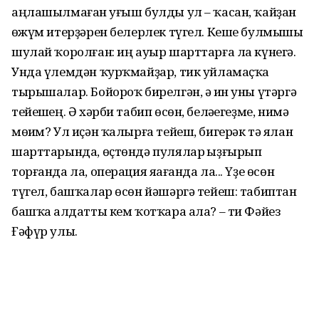
аңлашылмаған һуғыш булды ул – ҡасан, ҡайҙан
һөжүм итер­ҙәрен белерлек түгел. Кеше булмышы
шулай ҡоролған: иң ауыр шарттарға ла күнегә.
Унда үлемдән ҡурҡмайҙар, тик уйла­маҫҡа
тырышалар. Бойо­роҡ бирелгән, ә һин уны үтәргә
те­йешһең. Ә хәрби табип өсөн, беләһегеҙме, нимә
мөһим? Ул иҫән ҡалырға тейеш, бигерәк тә ялан
шарттарында, өҫтөндә пулялар һыҙғырып
торғанда ла, операция яһағанда ла... Үҙе өсөн
түгел, башҡалар өсөн йәшәргә тейеш: табиптан
башҡа һал­датты кем ҡотҡара ала? – ти Фәйез
Ғәфүр улы.