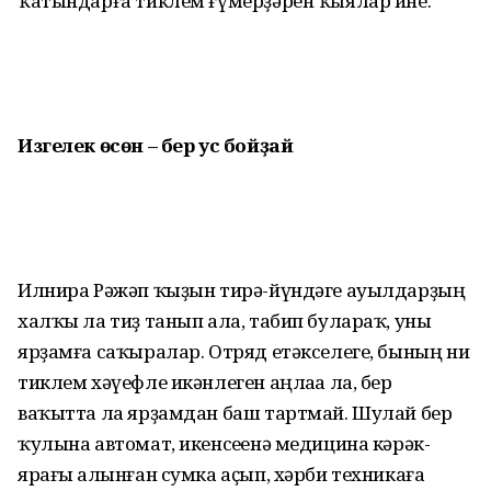
ҡатын­дарға тиклем ғүмерҙәрен ҡыялар ине.
Изгелек өсөн –
бер ус бойҙай
Илнира Рәжәп ҡыҙын тирә-йүндәге ауылдарҙың
халҡы ла тиҙ танып ала, табип булараҡ, уны
ярҙамға саҡыралар. Отряд етәкселеге, бының ни
тиклем хәүефле икәнлеген аңлаһа ла, бер
ваҡытта ла ярҙамдан баш тартмай. Шулай бер
ҡулына автомат, икенсеһенә медицина кәрәк-
ярағы һалынған сумка аҫып, хәрби техникаға