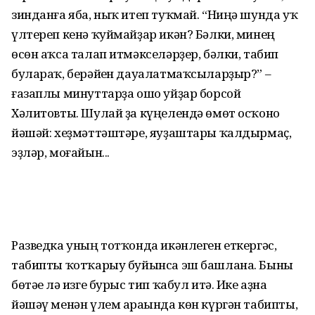
зинданға яба, ныҡ итеп туҡмай. “Ниңә шунда уҡ
үлтереп кенә ҡуй­майҙар икән? Бәлки, минең
өсөн аҡса талап итмәкселәрҙер, бәлки, табип
булараҡ, берәйһен дауалатмаҡсыларҙыр?” –
ғазаплы минуттарҙа ошо уйҙар борсой
Хәлитовты. Шулай ҙа күңелендә өмөт осҡоно
йәшәй: хеҙмәттәштәре, яуҙаштары ҡалдырмаҫ,
эҙләр, моғайын...
Разведка уның тотҡонда икәнлеген еткергәс,
табипты ҡотҡарыу буйынса эш башлана. Быны
бөтәһе лә изге бурыс тип ҡабул итә. Ике аҙна
йәшәү менән үлем араһында көн күргән табипты,