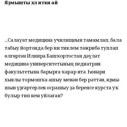
Яҙмышты
хәл иткән ай
...Салауат медицина учили­щеһын тамамлап, бала
табыу йортонда бер ни тиклем тәжрибә туплап
өлгөргән Илнира Баш­ҡорт­остан дәүләт
медицина университетының педиатрия
факультетына барырға ҡарар итә. Һөнәри
хыялы тормошҡа ашыу менән бер рәттән, яҙмы­
шын үҙгәртерлек осрашыу ҙа беренсе курста уҡ
булыр тип кем уйлаған?