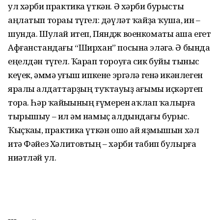
ул хәрби практика үткән. Ә хәрби бурысты
аңлатып тораһы түгел: дәүләт ҡайҙа ҡуша, һин –
шунда. Шулай итеп, Пяндж военкоматы аша егет
Афған­стан­дағы “Ширхан” посына эләгә. Ә бында
еңелдән түгел. Ҡарап тороуға сик буйы тыныс
кеүек, әммә һуғыш ипкене эргә­лә генә икәнлеген
яралы һалдат­тарҙың туҡтауһыҙ ағымы иҫкәр­теп
тора. Һәр ҡайһы­һының ғүмерен һаҡлап ҡалырға
тырышыу – ил һәм намыҫ алдындағы бурыс.
Ҡыҫҡаһы, практика үткән ошо ай яҙмышын хәл
итә Фәйез Хәлитовтың – хәрби табип булырға
ниәтләй ул.