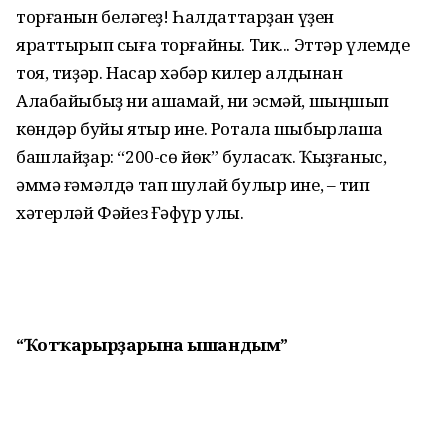
торғанын белһәгеҙ! Һалдат­тарҙан үҙен
яраттырып сыға торғайны. Тик... Эттәр үлемде
тоя, тиҙәр. Насар хәбәр килер алдынан
Алабайыбыҙ ни ашамай, ни эсмәй, шыңшып
көндәр буйы ятыр ине. Ротала шыбырлаша
башлайҙар: “200-сө йөк” буласаҡ. Ҡыҙғаныс,
әммә ғәмәлдә тап шулай булыр ине, – тип
хәтерләй Фәйез Ғәфүр улы.
“Ҡотҡарырҙарына ышандым”