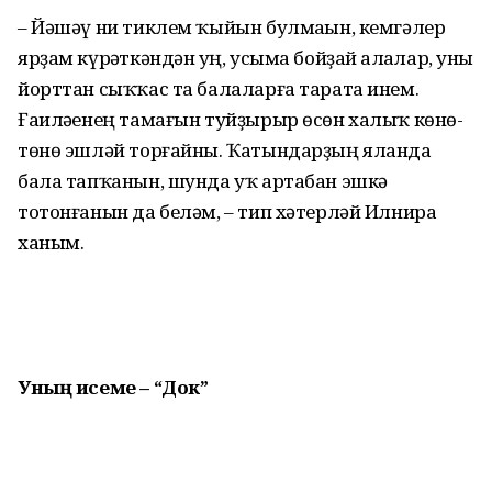
– Йәшәү ни тиклем ҡыйын булмаһын, кемгәлер
ярҙам күрһәткәндән һуң, усыма бойҙай һалһалар, уны
йорттан сыҡҡас та балаларға тарата инем.
Ғаиләһенең тамағын туйҙырыр өсөн халыҡ көнө-
төнө эшләй торғайны. Ҡатындарҙың яланда
бала тапҡанын, шунда уҡ артабан эшкә
тотонғанын да беләм, – тип хәтерләй Илнира
ханым.
Уның исеме – “Док”