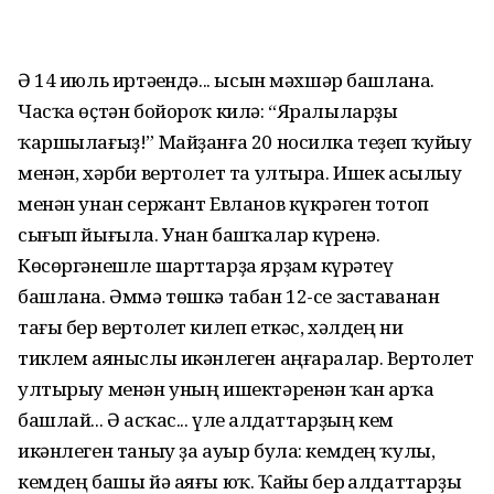
Ә 14 июль иртәһендә... ысын мәхшәр башлана.
Часҡа өҫтән бойороҡ килә: “Яралыларҙы
ҡаршылағыҙ!” Майҙанға 20 носилка теҙеп ҡуйыу
менән, хәрби вертолет та ултыра. Ишек асылыу
менән унан сержант Евланов күкрәген тотоп
сығып йығыла. Унан башҡалар күренә.
Көсөргәнешле шарттарҙа ярҙам күрһәтеү
башлана. Әммә төшкә табан 12-се заставанан
тағы бер вертолет килеп еткәс, хәлдең ни
тиклем аяныслы икәнлеген аңғаралар. Вертолет
ултырыу менән уның ишектәренән ҡан һарҡа
башлай... Ә асҡас... үле һалдаттарҙың кем
икәнлеген таныу ҙа ауыр була: кемдең ҡулы,
кемдең башы йә аяғы юҡ. Ҡайһы бер һалдаттарҙы