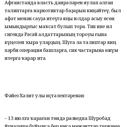
Афғанстанда власть даирәләрен яулап алған
талиптарға наркотиктар баҙа­рын киңәйтеү, был
афәт менән сауҙа итеүгә яңы юлдар асыу өсөн
ымһындырғыс маҡсат булып тора. Тик ике ил
сигендә Рәсәй һалдаттарының тороуы ғына
күңелен ҡыра уларҙың. Шуға ла талиптар киң
хәрби операция башларға, сик частарына һөжүм
итергә ҡарар итә.
Фәйез Хәлит улы иҫтәлектәренән:
– 13 июлгә ҡараған төндә разведка Шуробад
йүнәлеше буйынса бер нисә мөжәһиттәр төр­көмө