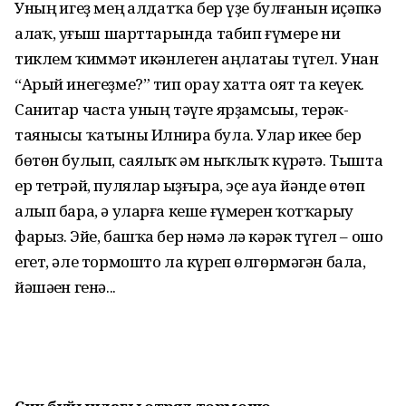
Уның һигеҙ мең һалдатҡа бер үҙе булғанын иҫәпкә
алһаҡ, һуғыш шарттарында табип ғүмере ни
тиклем ҡиммәт икәнлеген аңлатаһы түгел. Унан
“Арый инегеҙме?” тип һорау хатта оят та кеүек.
Санитар час­та уның тәүге ярҙам­сыһы, терәк-
таянысы ҡатыны Илнира була. Улар икеһе бер
бөтөн булып, саялыҡ һәм ныҡлыҡ күрһәтә. Тышта
ер тетрәй, пулялар һыҙғыра, эҫе һауа йәнде өтөп
алып бара, ә уларға кеше ғүмерен ҡотҡарыу
фарыз. Эйе, башҡа бер нәмә лә кәрәк түгел – ошо
егет, әле тормошто ла күреп өлгөрмәгән бала,
йәшәһен генә...