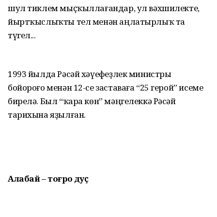
шул тиклем мыҫҡыллағандар, ул вәхшилекте,
йыртҡыслыҡты тел менән аңлатырлыҡ та
түгел...
1993 йылда Рәсәй хәүеф­һеҙ­лек министры
бойороғо ме­нән 12-се заставаға “25 герой” исеме
бирелә. Был “ҡара көн” мәңге­леккә Рәсәй
тарихына яҙылған.
Алабай – тоғро дуҫ