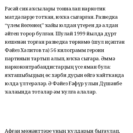
Рәсәй сик һаҡсылары тонналап наркотик
матдәләрҙе тотҡан, юҡҡа сығарған. Разведка
“үлем йөгөнөң” ҡайһы юл­дан үтерен дә алдан
әйтеп торор булған. Шулай 1999 йылда дүрт
кешенән торған разведка төркөмө (шул иҫәптән
Фәйез Хәлитов та) 56 килограмм героин
партияһын тартып алып, юҡҡа сығара. Әммә
нарко­контрабандистарҙың үсе яман була:
яҡташыбыҙҙың өс хәрби дуҫын өйгә ҡайтҡанда
юлда үлтерәләр. Ә Фәйез Ғәфүр улын Дүшәнбе
ҡалаһында тоталар һәм ҡулға алалар.
Афған мөжәһиттәре уның ҡулдарын бығаулап,