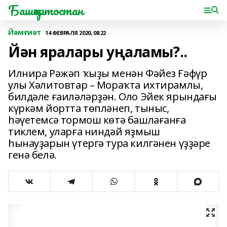
Башҡортостан
Йәмғиәт
14 ФЕВРАЛЯ 2020, 08:22
Йән яралары уңаламы?..
Илнира Рәжәп ҡыҙы менән Фәйез Ғәфүр
улы Хәли­товтар – Мораҡта ихтирамлы,
билдәле ғаиләләрҙән. Оло Эйек ярындағы
күркәм йортта төпләнеп, тыныс,
һәүетемсә тормош көтә башлағанға
тиклем, уларға ниндәй яҙмыш
һынауҙарын үтергә тура килгәнен үҙҙәре
генә белә.