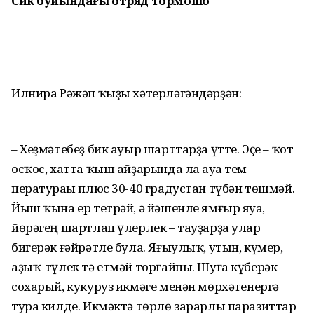
Сик буйындағы
отряд тормошо
Илнира Рәжәп ҡыҙы хәтерләгәндәрҙән:
– Хеҙмәтебеҙ бик ауыр шарт­тарҙа үтте. Эҫе – ҡот
осҡос, хатта ҡыш айҙарында ла һауа тем­
ператураһы плюс 30-40 градус­тан түбән төшмәй.
Йыш ҡына ер тетрәй, ә йәшенле ям­ғыр яуһа,
йөрәгең шартлап үлерлек – тауҙарҙа улар
бигерәк ғәйрәтле була. Яғыулыҡ, утын, күмер,
аҙыҡ-түлек тә етмәй торғайны. Шуға күберәк
сохарый, кукуруз икмәге менән мөрхәтһенергә
тура килде. Икмәктә төрлө зарарлы паразиттар