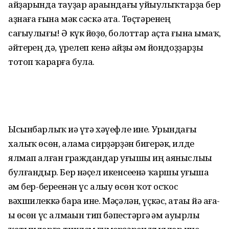
айҙарында тауҙар араһындағы уйһыулыҡ­тарҙа бер
аҙнаға ғына мәк сәскә ата. Төҫтәренең
сағыулығы! Ә күк йөҙө, болоттар аҫта ғына һымаҡ,
әйтерһең дә, үрелеп кенә айҙы һәм йондоҙҙарҙы
тотоп ҡарарға була.
Ысынбарлыҡ иһә үтә хәүефле ине. Урындағы
халыҡ өсөн, алама сирҙәрҙән бигерәк, илде
ялмап алған граждандар һуғышы иң аяныслыһы
булғандыр. Бер нәҫел икенсеһенә ҡаршы һу­ғыша
һәм бер-береһенән үс алыу өсөн ҡот осҡос
вәхшилеккә бара ине. Мәҫәлән, үҫкәс, атаһы йә аға­
һы өсөн үс алмаһын тип бәпестәргә һәм ауырлы