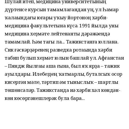
Шулай итеп, медицина уни­верситетының
дүртенсе курсын тамамлағандан һуң, ул Һамар
ҡалаһындағы юғары уҡыу йор­тоноң хәрби-
медицина факультетына күсә. 1991 йылда уны
медицина хеҙмәте лейтенанты дәрәжәһендә
тамамлай. Һәм тағы ла... Тажикстанға юллана.
Сик ғәскәрҙәренең разведка рота­һында хәрби
табип булып хеҙмәт юлын башлай ул. Афғанстан
– Пяндж йылғаһы аша ғына, был яҡ ярҙа – тажик
ауылдары. Илебеҙҙең ҡат­мар­лы, буталсыҡ осор
кисергән мәле, тәртип һәм тыныслыҡ – шартлы
төшөн­сәләр. Тажик­станда иһә хәрби хәл көндән-
көн көсөргә­нешлерәк була бара...