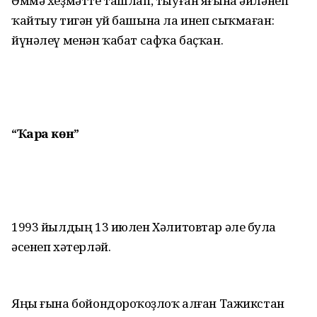
Әммә хеҙмәтте ташлап, тыуған яғына әйләнеп
ҡайтыу тигән уй башына ла инеп сыҡмаған:
йүнәлеү менән ҡабат сафҡа баҫҡан.
“Ҡара көн”
1993 йылдың 13 июлен Хәлитовтар әле булһа
әсенеп хәтерләй.
Яңы ғына бойондороҡһоҙлоҡ алған Тажикстан