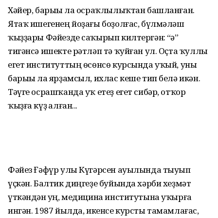
Хәйер, барыһы ла осраҡлы­лыҡтан башланған.
Ятаҡ ише­генең йоҙағы боҙолғас, бүлмә­ләш
ҡыҙҙары Фәйезде саҡырып килтергән: “һә”
тигәнсә ишекте рәтләп тә ҡуйған ул. Оҫта ҡуллы
егет институттың өсөнсө курсында уҡый, уны
барыһы ла ярҙамсыл, ихлас кеше тип белә икән.
Тәүге осрашҡанда уҡ етеҙ егет сибәр, отҡор
ҡыҙға күҙ һалған...
Фәйез Ғәфүр улы Күгәрсен ауылында тыуып
үҫкән. Балтик диңгеҙе буйында хәрби хеҙмәт
үткәндән һуң, медицина институтына уҡырға
ингән. 1987 йылда, икенсе курсты тамамлағас,