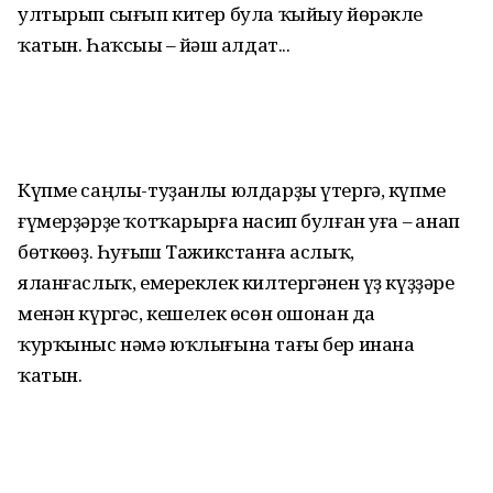
ултырып сығып китер була ҡыйыу йөрәкле
ҡатын. Һаҡсыһы – йәш һалдат...
Күпме саңлы-туҙанлы юл­дар­ҙы үтергә, күпме
ғүмерҙәрҙе ҡотҡарырға насип булған уға – һанап
бөткөһөҙ. Һуғыш Тажик­станға аслыҡ,
яланғаслыҡ, емереклек килтергәнен үҙ күҙҙәре
менән күргәс, кешелек өсөн ошонан да
ҡурҡыныс нәмә юҡлығына тағы бер инана
ҡатын.