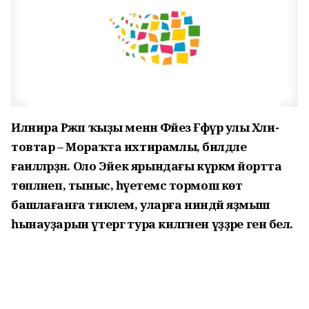
Илнира Рәжәп ҡыҙы менән Фәйез Ғәфүр улы Хәли­
товтар – Мораҡта ихтирамлы, билдәле
ғаиләләрҙән. Оло Эйек ярындағы күркәм йортта
төпләнеп, тыныс, һәүетемсә тормош көтә
башлағанға тиклем, уларға ниндәй яҙмыш
һынауҙарын үтергә тура килгәнен үҙҙәре генә белә.