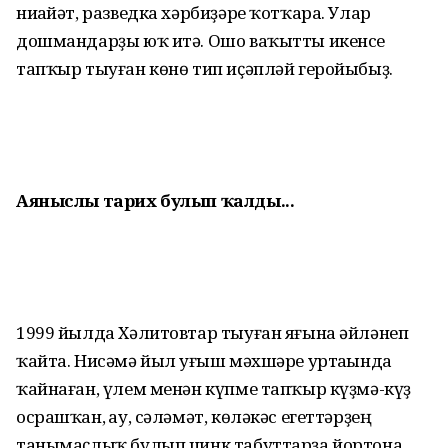
ниһайәт, разведка хәр­биҙәре ҡотҡара. Улар
дошман­дарҙы юҡ итә. Ошо ваҡытты икенсе
тапҡыр тыуған көнө тип иҫәпләй геройыбыҙ.
Аяныслы тарих
булып ҡалды...
1999 йылда Хәлитовтар тыуған яғына әйләнеп
ҡайта. Нисәмә йыл һуғыш мәхшәре уртаһында
ҡайнаған, үлем менән күпме тапҡыр күҙмә-күҙ
осрашҡан, һау, сәләмәт, көләкәс егеттәрҙең
танымаҫлыҡ булып цинк табуттарҙа йортона