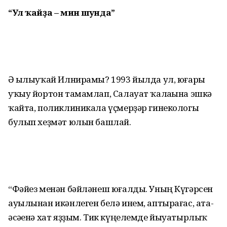
“Ул ҡайҙа –
мин шунда”
Ә һылыуҡай Илнирамы? 1993 йылда ул, юғары
уҡыу йортон тамамлап, Салауат ҡалаһына эшкә
ҡайта, поликлиникала үҫмерҙәр гинекологы
булып хеҙмәт юлын башлай.
“Фәйез менән бәйләнеш юғалды. Уның Күгәрсен
ауылынан икәнлеген белә инем, аптырағас, ата-
әсәһенә хат яҙҙым. Тик күңелемде йыуа­тырлыҡ