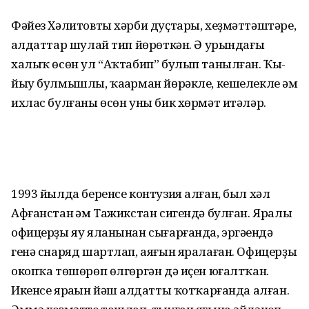
Фәйез Хәлитовты хәрби дуҫ­тары, хеҙмәттәштәре,
һалдат­тар шулай тип йөрөткән. Ә урын­дағы
халыҡ өсөн ул “Аҡтабип” булып танылған. Ҡы­
йыу булмышлы, ҡаһарман йөрәкле, кешелекле һәм
ихлас булғаны өсөн уны бик хөрмәт итәләр.
1993 йылда беренсе контузия алған, был хәл
Афғанстан һәм Тажикстан сигендә булған. Яралы
офицерҙы яу яланынан сығарғанда, эргәһендә
генә снаряд шартлап, аяғын яралаған. Офицерҙы
окопҡа төшөрөп өлгөргән дә иҫен юғалтҡан.
Икенсе яраһын йәш һалдатты ҡотҡарғанда алған.