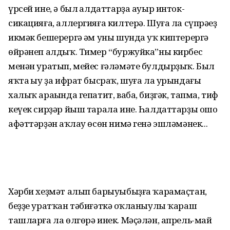
үрсей ине, ә был һалдат­тарҙа ауыр инток­
сикацияға, аллергияға килтерә. Шуға ла сүпрәһеҙ
икмәк бешерергә һәм уны шунда уҡ киптерергә
өйрәнеп алдыҡ. Тимер “буржуйка”ны кирбес
менән уратып, мейес ғәләмәте булдыр­ҙыҡ. Был
яҡта һыу ҙа ифрат бысраҡ, шуға ла урындағы
халыҡ араһында гепатит, ваба, биҙгәк, тапма, тиф
кеүек сирҙәр йыш тарала ине. Һалдаттарҙы ошо
афәттәр­ҙән һаҡлау өсөн нимә генә эшләмәнек...
Хәрби хеҙмәт алып бары­уыбыҙға ҡарамаҫтан,
беҙҙе урат­ҡан тәбиғәткә һоҡланыулы ҡараш
ташларға ла өлгөрә инек. Мәҫәлән, апрель-май