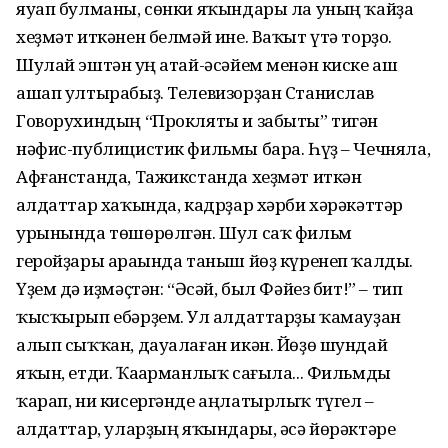
яуап булманы, сөнки яҡындары ла уның ҡайҙа
хеҙмәт иткәнен белмәй ине. Ваҡыт үтә торҙо.
Шулай эштән һуң атай-әсәйем менән киске аш
ашап ултырабыҙ. Телевизорҙан Станислав
Говорухиндың “Прокляты и забыты” тигән
нәфис-публицистик фильмы бара. Һүҙ – Чечняла,
Афғанстанда, Тажикстанда хеҙмәт иткән
һалдаттар хаҡында, кадрҙар хәрби хәрә­кәттәр
урынында төшөрөлгән. Шул саҡ фильм
геройҙары араһында таныш йөҙ күренеп ҡалды.
Үҙем дә һиҙмәҫтән: “Әсәй, был Фәйез бит!” – тип
ҡыс­ҡырып ебәрҙем. Ул һалдат­тарҙы ҡамауҙан
алып сыҡҡан, дауалаған икән. Йөҙө шундай
яҡын, етди. Ҡаһарманлыҡ са­ғы­ла... Фильмды
ҡарап, ни ки­сер­гәнде аңлатырлыҡ түгел –
һалдаттар, уларҙың яҡындары, әсә йөрәктәре