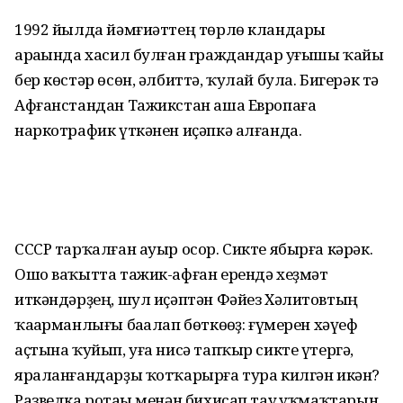
1992 йылда йәмғиәттең төрлө кландары
араһында хасил булған граждандар һуғышы ҡайһы
бер көстәр өсөн, әлбиттә, ҡулай була. Бигерәк тә
Афғанстандан Тажикстан аша Европаға
наркотрафик үткәнен иҫәпкә алғанда.
СССР тарҡалған ауыр осор. Сикте ябырға кәрәк.
Ошо ва­ҡытта тажик-афған ерендә хеҙ­мәт
иткәндәрҙең, шул иҫәптән Фәйез Хәлитовтың
ҡаһарман­лығы баһалап бөткөһөҙ: ғүмерен хәүеф
аҫтына ҡуйып, уға нисә тапҡыр сикте үтергә,
яралан­ғандарҙы ҡотҡарырға тура килгән икән?
Разведка ротаһы менән бихисап тау һуҡмаҡ­тарын