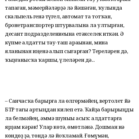
тапаған, мәмерйәләрҙә лә йәшәгән, ҡулында
скальпель генә түгел, автомат та тотҡан,
бронетранспортер штурвалына ла ултырған,
десант подраз­делениеһына етәкселек иткән. Ә
күпме һалдатты тау-таш ара­һынан, мина
яланынан иңенә һалып сығарған? Тере­ләрен дә,
ҡыҙғанысҡа ҡаршы, үлеләрен дә...
– Санчасҡа барырға ла өлгөр­мәйһең, вертолет йә
БТР тағы артыңдан килеп етә. Ҡайҙа барырыңды
ла белмәйһең, әммә шуныһы асыҡ: һалдаттарға
ярҙам кәрәк! Улар көтә, өмөт­ләнә. Дошман иһә
көндөҙ ҙә, төндә лә йоҡламай. Ғөмүмән,