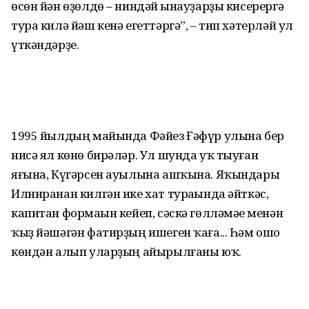
өсөн йән өҙөлдө – ниндәй һынауҙарҙы кисерергә
тура килә йәш кенә егеттәргә”, – тип хәтерләй ул
үткәндәрҙе.
1995 йылдың майында Фәйез Ғәфүр улына бер
нисә ял көнө бирәләр. Ул шунда уҡ тыуған
яғына, Күгәрсен ауылына ашҡына. Яҡындары
Илниранан килгән ике хат тураһында әйткәс,
капитан формаһын кейеп, сәскә гөлләмәһе менән
ҡыҙ йәшәгән фатирҙың ишеген ҡаға... Һәм ошо
көндән алып уларҙың айырылғаны юҡ.