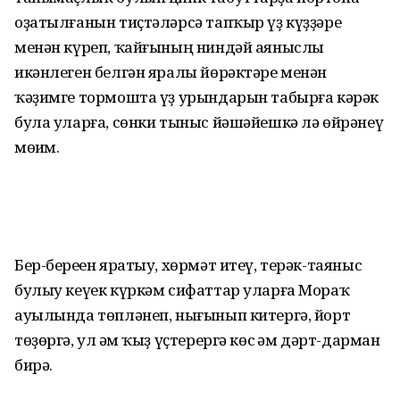
оҙатылғанын тиҫтәләрсә тапҡыр үҙ күҙҙәре
менән күреп, ҡайғының ниндәй аяныслы
икәнлеген белгән яралы йөрәктәре менән
ҡәҙимге тормошта үҙ урындарын табырға кәрәк
була уларға, сөнки тыныс йәшәйешкә лә өйрәнеү
мөһим.
Бер-береһен яратыу, хөрмәт итеү, терәк-таяныс
булыу кеүек күркәм сифаттар уларға Мораҡ
ауылында төпләнеп, нығынып китергә, йорт
төҙөргә, ул һәм ҡыҙ үҫтерергә көс һәм дәрт-дарман
бирә.