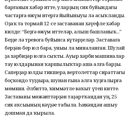
барғанын хәбәр итте, улар­ҙың сик буйындағы
частарға һөжүм итергә йыйыныуы ла асыҡланды.
Оҙаҡ та тормай 12-се заставанан хәүефле хәбәр
килде: “Беҙгә һөжүм иттеләр, алыш башланыҡ...”
Беҙҙе лә тревога буйынса күтәрҙеләр. Заставаға
берҙән-бер юл бара, уныһы ла миналанған. Шулай
ҙа хәрбиҙәр юлға сыҡты. Ауыр хәрби машиналар
тау юлдарынан ҡар­шы­лыҡтар аша алға барҙы.
Саперҙар юлды тикшерә, вертолеттар сираттағы
боҫҡондо туҙ­ҙыра, шунан ғына алға ҡуҙ­ғалырға
мөмкин. Әлбиттә, ҡим­мәтле ваҡыт үтеп китте.
Заставаны мөжәһиттәрҙән таҙарт­ҡандан һуң, 25
сик һаҡсы­һы­ның кәүҙәһе табыла. Һикһәндән ашыу
дошман да ҡырыла.