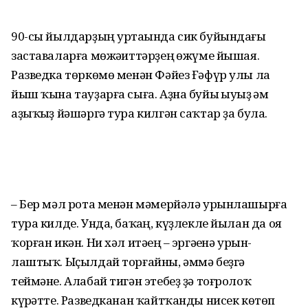
90-сы йылдарҙың уртаһында сик буйындағы
заставаларға мө­жәһиттәрҙең һөжүме йышая.
Разведка төркөмө менән Фәйез Ғәфүр улы ла
йыш ҡына тау­ҙарға сыға. Аҙна буйы һыуһыҙ һәм
аҙыҡһыҙ йәшәргә тура килгән саҡтар ҙа була.
– Бер мәл рота менән мәмер­йәлә урынлашырға
тура килде. Унда, баҡһаң, күҙлекле йылан да оя
ҡорған икән. Ни хәл итәһең – эргәһенә урын­
лаштыҡ. Ыҫылдай торғайны, әммә беҙгә
теймәне. Алабай тигән этебеҙ ҙә тоғролоҡ
күрһәтте. Разведканан ҡайтҡанды нисек көтөп