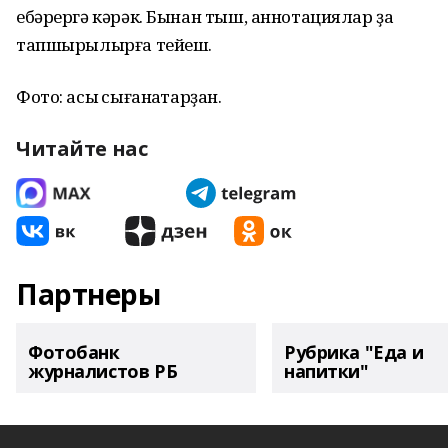
ебәрергә кәрәк. Бынан тыш, аннотациялар ҙа
тапшырылырға тейеш.
Фото: асыҡ сығанаҡтарҙан.
Читайте нас
Партнеры
Фотобанк
Рубрика "Еда и
журналистов РБ
напитки"