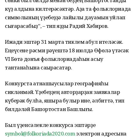
сөнки был билдә менән беҙҙең Башҡортостанды
күҙ алдына килтерәсәктәр. Аҙаҡ та фольклориада
символының үҙебеҙҙә лайыҡлы дауамын уйлап
сығарасаҡбыҙ”, – тип яҙҙы Радий Хәбиров.
Ижади эштәр 31 мартҡа тиклем ҡабул ителәсәк.
Еңеүсене рәсми рәүештә 18 июлдә Өфөлә үтәсәк
VI Бөтә донъя фольклориадаһын асыу
тантанаһына саҡырасаҡтар.
Конкурста ҡатнашыусылар географияһы
сикләнмәй. Үҙебеҙҙең авторҙарҙан заявкалар
күберәк булһа, яҡшыраҡ булыр ине, әлбиттә, тип
билдәләй Башҡортостан Башлығы.
Был үҙенсәлекле конкурсҡа эштәрҙе
symbol@folkoriada2020.com
электрон адресына