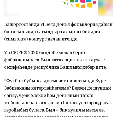
Башҡортостанда VI Бөтә донъя фольклориадаһын
бар асылында сағылдыра алырлыҡ билдәгә
(символға) конкурс иғлан ителде.
Ул CIOFF® 2020 билдәһе менән бергә
файҙаланыласаҡ. Был хаҡта социаль селтәрҙәге
сәхифәһендә республика Башлығы хәбәр итте.
“Футбол буйынса донъя чемпионатында Бүре-
Забиваканы хәтерләйһегеҙме? Беҙҙең дә шундай
сағыу, үҙенсәлекле һәм донъяның төрлө
мөйөштәренән килгән күп һанлы ҡунаҡтар күрәсәк
геройыбыҙ буласаҡ. Был – бик яуаплы мәсьәлә,