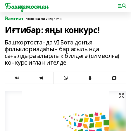
Башҡортостан
Йәмғиәт
18 ФЕВРАЛЯ 2020, 18:10
Иғтибар: яңы конкурс!
Башҡортостанда VI Бөтә донъя
фольклориадаһын бар асылында
сағылдыра алырлыҡ билдәгә (символға)
конкурс иғлан ителде.