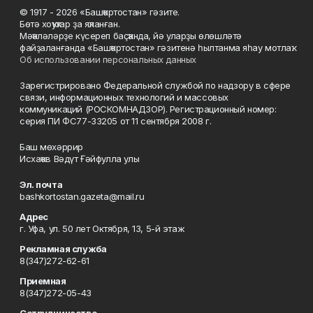
© 1917 - 2026 «Башҡортостан» гәзите.
Бөтә хоҡуҡтар ҙа яҡланған.
Мәҡәләләрҙе күсереп баҫҡанда, йә уларҙы өлөшләтә
файҙаланғанда «Башҡортостан» гәзитенә һылтанма яһау мотлаҡ.
Об использовании персональных данных
Зарегистрировано Федеральной службой по надзору в сфере
связи, информационных технологий и массовых
коммуникаций (РОСКОМНАДЗОР). Регистрационный номер:
серия ПИ ФС77-33205 от 11 сентября 2008 г.
Баш мөхәррир
Исхаҡов Вәдүт Ғәйфулла улы
Эл. почта
bashkortostan.gazeta@mail.ru
Адрес
г. Уфа, ул. 50 лет Октября, 13, 5-й этаж
Рекламная служба
8(347)272-62-61
Приемная
8(347)272-05-43