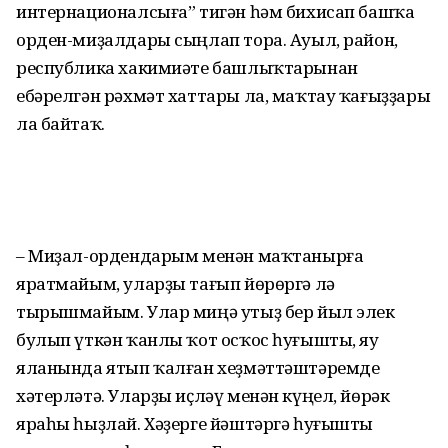
интернационалсыға” тигән һәм бихисап башҡа
орден-миҙал­дары сыңлап тора. Ауыл, район,
республика хакимиәте башлыҡтарынан
ебәрелгән рәхмәт хаттары ла, маҡтау ҡағыҙҙары
ла байтаҡ.
– Миҙал-ордендарым менән маҡтанырға
яратмайым, улар­ҙы тағып йөрөргә лә
тырышмайым. Улар миңә утыҙ бер йыл элек
булып үткән ҡанлы ҡот осҡос һуғышты, яу
яланында ятып ҡалған хеҙмәт­тәштәремде
хәтерләтә. Уларҙы иҫләү менән күңел, йөрәк
яраһы һыҙлай. Хәҙерге йәш­тәргә һуғышты