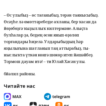
– Өс улыбыҙ – өс тағаныбыҙ, терәк-таянысыбыҙ.
Өсәүһе лә өмөттәребеҙҙе аҡланы, бер ҡасан да
йөҙөбөҙгә ҡыҙыллыҡ килтермәне. Алыҫта
булһалар ҙа, беҙҙең өсөн янып-өҙөлөп
торғандары һиҙелә. Улдары­быҙҙың һәр
яңылығына шатланып таң аттырабыҙ, ты­
ныслыҡта үткән көнгә шөкөр итеп йәшәйбеҙ.
Тормош дауам итә! – ти Юлай Хәсән улы.
Әбйәлил районы.
Читайте нас