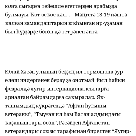
юлға сығырға тейешле егеттәрҙең арабыҙҙа
булмауы. Ҡот осҡос хәл… – Мәңгегә 18-19 йәштә
ҡалған замандаштарын юҡ­һын­ған ир-уҙаман
был һүҙҙәрҙе бөгөн дә тетрәнеп әйтә.
Юлай Хәсән улының беҙҙең ил тормошона ҙур
өлөш ин­дергәнен берәү ҙә онотмай: йыл һайын
февралдә яугир-интер­националсыларға
арналған байрамдарға саҡыралар. Яҡ­
ташымдың күкрәгендә “Афған һуғышы
ветераны”, “Тыуған ил һәм Ватан алдындағы
ҡаҙаныштары өсөн”, Рәсәйҙең Афғанстан
ветерандары союзы тарафынан бирелгән “Яугир-