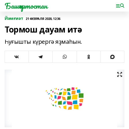
Башҡортостан
Йәмғиәт
21 ФЕВРАЛЯ 2020, 12:36
Тормош дауам итә
Һуғышты күрергә яҙмаһын.