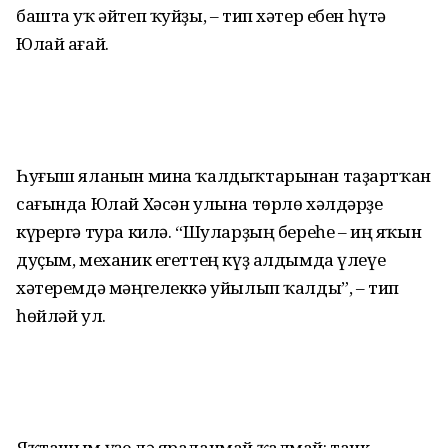
башта уҡ әйтеп ҡуйҙы, – тип хәтер ебен һүтә
Юлай ағай.
Һуғыш яланын мина ҡалдыҡтарынан таҙартҡан
сағында Юлай Хәсән улына төрлө хәлдәрҙе
күрергә тура килә. “Шуларҙың береһе – иң яҡын
дуҫым, механик егеттең күҙ алдымда үлеүе
хәтеремдә мәңгелеккә уйылып ҡалды”, – тип
һөйләй ул.
Яҡташым үҙе лә яраланмай ҡалмай: танк