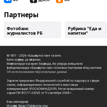
Партнеры
Фотобанк
Рубрика "Еда и
журналистов РБ
напитки"
© 1917 - 2026 «Башҡортостан» гәзите.
Бөтә хоҡуҡтар ҙа яҡланған.
Мәҡәләләрҙе күсереп баҫҡанда, йә уларҙы өлөшләтә
файҙаланғанда «Башҡортостан» гәзитенә һылтанма яһау мотлаҡ.
Об использовании персональных данных
Зарегистрировано Федеральной службой по надзору в сфере
связи, информационных технологий и массовых
коммуникаций (РОСКОМНАДЗОР). Регистрационный номер:
серия ПИ ФС77-33205 от 11 сентября 2008 г.
Баш мөхәррир
Исхаҡов Вәдүт Ғәйфулла улы