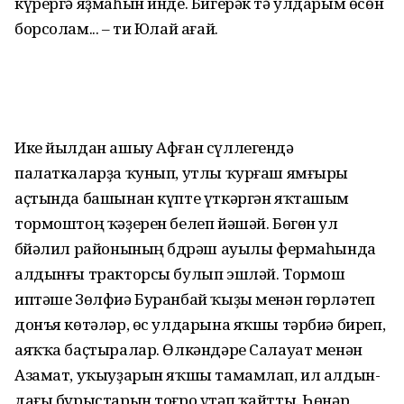
күрергә яҙма­һын инде. Бигерәк тә улдарым өсөн
борсолам... – ти Юлай ағай.
Ике йылдан ашыу Афған сүллегендә
палаткаларҙа ҡу­нып, утлы ҡурғаш ямғыры
аҫтында башынан күпте үткәр­гән яҡташым
тормоштоң ҡәҙерен белеп йәшәй. Бөгөн ул
Әбйәлил районының Әбдрәш ауылы фермаһында
алдынғы тракторсы булып эшләй. Тормош
иптәше Зөлфиә Буранбай ҡыҙы менән гөрләтеп
донъя көтәләр, өс улдарына яҡшы тәрбиә биреп,
аяҡҡа баҫтыралар. Өлкәндәре Салауат менән
Азамат, уҡыуҙарын яҡшы тамамлап, ил алдын­
дағы бурыстарын тоғро үтәп ҡайтты. Һөнәр