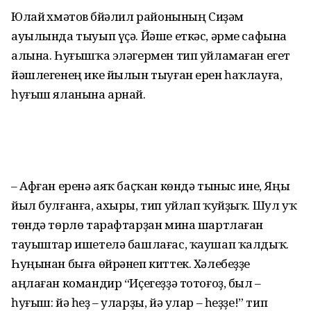
Юлай Әхмәтов Әбйәлил районының Сиҙәм
ауылында тыуып үҫә. Йәше еткәс, әрме сафына
алына. Һуғышҡа эләгермен тип уйламаған егет
йәшлегенең ике йылын тыуған ерен һаҡлауға,
һуғыш яланына арнай.
– Афған еренә аяҡ баҫҡан көндә тыныс ине, Яңы
йыл булғанға, ахыры, тип уйлап ҡуйҙыҡ. Шул уҡ
төндә төрлө тарафтарҙан мина шартлаған
тауыштар ишетелә башлағас, ҡаушап ҡалдыҡ.
Һуңынан быға өйрәнеп киттек. Хәле­беҙҙе
аңлаған командир “Иҫегеҙҙә тотоғоҙ, был –
һуғыш: йә һеҙ – уларҙы, йә улар – һеҙҙе!” тип