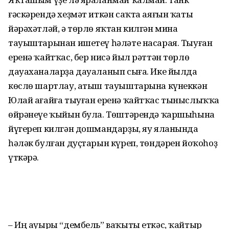
ғәскәрендә хеҙмәт иткән саҡта аяғын ҡаты
йәрәхәтләй, ә төрлө яҡтан килгән мина
тауыштарынан ишетеү һәләте насарая. Тыуған
еренә ҡайт­ҡас, бер нисә йыл рәттән төрлө
дауаханаларҙа дауаланып сыға. Ике йылда
көслө шартлау, атыш тауыштарына күнеккән
Юлай ағайға тыуған еренә ҡайтҡас тыныслыҡҡа
өйрәнеүе ҡыйын була. Төш­тәрендә ҡаршыһына
йүгереп килгән дошмандарҙы, яу яланында
һәләк булған дуҫтарын күреп, төндәрен йоҡоһоҙ
үткәрә.
– Иң ауыры “дем­бель” ваҡыты еткәс, ҡайтыр