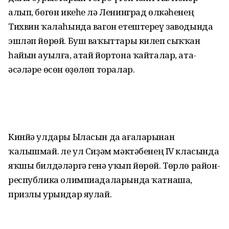
алып, бөгөн икеһе лә Ленинград өлкәһенең
Тихвин ҡалаһында вагон етештереү заводында
эшләп йөрөй. Буш ваҡыттары килеп сыҡҡан
һайын ауылға, атай йортона ҡайталар, ата-
әсәләре өсөн өҙөлөп торалар.
Кинйә улдары Ыласын да ағаларынан
ҡалышмай. Әле ул Сиҙәм мәктәбенең IV класында
яҡшы билдәләргә генә уҡып йөрөй. Төрлө район-
республика олимпиадаларында ҡатнаша,
призлы урындар яулай.