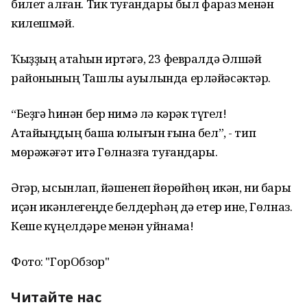
билет алған. Тик туғандары был фараз менән
килешмәй.
Ҡыҙҙың атаһын иртәгә, 23 февралдә Әлшәй
районының Ташлы ауылында ерләйәсәктәр.
“Беҙгә һинән бер нимә лә кәрәк түгел!
Атайыңдың башҡа юҡлығын ғына бел”, - тип
мөрәжәғәт итә Гөлназға туғандары.
Әгәр, ысынлап, йәшенеп йөрөйһөң икән, ни бары
иҫән икәнлегеңде белдерһәң дә етер ине, Гөлназ.
Кеше күңелдәре менән уйнама!
Фото: "ГорОбзор"
Читайте нас