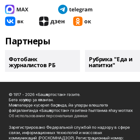
Партнеры
Фотобанк
Рубрика "Еда и
журналистов РБ
напитки"
© 1917 - 2026 «Башҡортостан» гәзите.
Бөтә хоҡуҡтар ҙа яҡланған.
Мәҡәләләрҙе күсереп баҫҡанда, йә уларҙы өлөшләтә
файҙаланғанда «Башҡортостан» гәзитенә һылтанма яһау мотлаҡ.
Об использовании персональных данных
Зарегистрировано Федеральной службой по надзору в сфере
связи, информационных технологий и массовых
коммуникаций (РОСКОМНАДЗОР). Регистрационный номер: