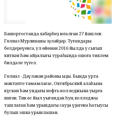
Башҡортостанда хәбәрһеҙ юғалған 27 йәшлек
Гөлназ Мурзинаны эҙләйҙәр. Туғандары
белдереүенсә, ул өйөнән 2016 йылда уҡ сығып
киткән һәм ҡайҙалығы тураһында ошоға тиклем
билдәле түгел.
Гөлназ - Дәүләкән районы ҡыҙы. Бында урта
мәктәпте тамамлағас, Октябрьский ҡалаһына
күскән һәм ундағы нефть колледжына уҡырға
ингән. Тик өс йыл уҡығандан һуң колледжы
ташлаған һәм урындағы сауҙа үҙәгенә һатыусы
булып эшкә урынлашҡан.