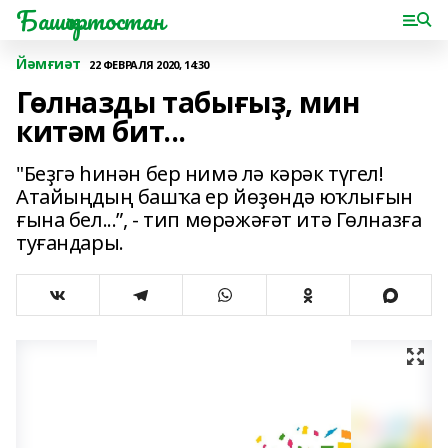
Башҡортостан
Йәмғиәт
22 ФЕВРАЛЯ 2020, 14:30
Гөлназды табығыҙ, мин
китәм бит...
"Беҙгә һинән бер нимә лә кәрәк түгел!
Атайыңдың башҡа ер йөҙөндә юҡлығын
ғына бел...”, - тип мөрәжәғәт итә Гөлназға
туғандары.