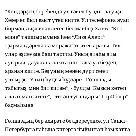
“Көндәрҙең береһендә ул ғәйеп булды ла ҡуйҙы.
Хәҙер өс йыл ваҡыт үтеп китте. Ул телефонға яуап
бирмәй, ҡайҙа икәнлеген белмәйбеҙ. Хатта “Көт
мине” тапшырыуына һәм “Лиза Алерт”
эҙәрмәндәренә лә мөрәжәғәт итеп ҡараныҡ. Тик
улар эҙләүҙән баш тартты. Уның атаһы ҡаты
ауырый, дауаханала ята ине, кисә ул беҙҙең
аранан китте. Беҙ уның менән дүрт сәғәт
ултырҙыҡ. Уның һуңғы һүҙҙәре: “Гөлназды
табығыҙ, мин бит китәм”, - булды. Ҡыҙын көтөп
ала алмай китте”, - тигән туғандары “ГорОбзор”
баҫмаһына.
Гөлназдың бер әхирәте белдереүенсә, ул Санкт-
Петербург ҡалаһына китергә йыйынған һәм хатта