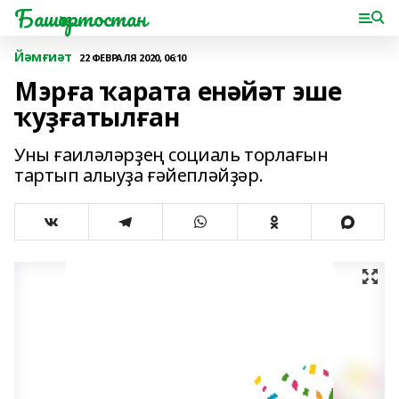
Башҡортостан
Йәмғиәт
22 ФЕВРАЛЯ 2020, 06:10
Мэрға ҡарата енәйәт эше
ҡуҙғатылған
Уны ғаиләләрҙең социаль торлағын
тартып алыуҙа ғәйепләйҙәр.