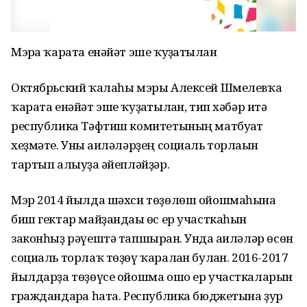
Мэрға ҡарата енәйәт эше ҡуҙғатылған
Октябрьский ҡалаһы мэры Алексей Шмелевҡа
ҡарата енәйәт эше ҡуҙғатылған, тип хәбәр итә
республика Тәфтиш комитетының матбуғат
хеҙмәте. Уны ғаиләләрҙең социаль торлағын
тартып алыуҙа ғәйепләйҙәр.
Мэр 2014 йылда шәхси төҙөлөш ойошмаһына
биш гектар майҙандағы өс ер участкаһын
законһыҙ рәүештә тапшырған. Унда ғаиләләр өсөн
социаль торлаҡ төҙөү ҡаралған булған. 2016-2017
йылдарҙа төҙөүсе ойошма ошо ер участкаларын
граждандарға һата. Республика бюджетына ҙур