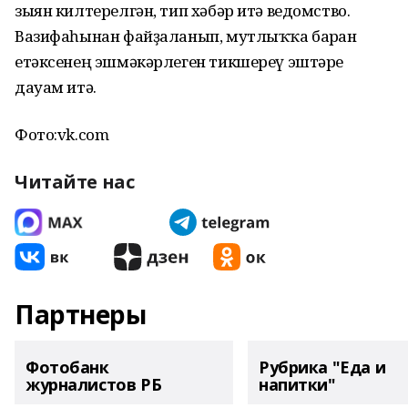
зыян килтерелгән, тип хәбәр итә ведомство.
Вазифаһынан файҙаланып, мутлыҡҡа барған
етәксенең эшмәкәрлеген тикшереү эштәре
дауам итә.
Фото:vk.com
Читайте нас
Партнеры
Фотобанк
Рубрика "Еда и
журналистов РБ
напитки"