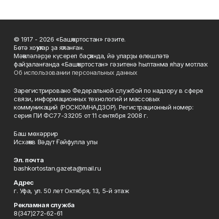
© 1917 - 2026 «Башҡортостан» гәзите.
Бөтә хоҡуҡтар ҙа яҡланған.
Мәҡәләләрҙе күсереп баҫҡанда, йә уларҙы өлөшләтә
файҙаланғанда «Башҡортостан» гәзитенә һылтанма яһау мотлаҡ.
Об использовании персональных данных
Зарегистрировано Федеральной службой по надзору в сфере
связи, информационных технологий и массовых
коммуникаций (РОСКОМНАДЗОР). Регистрационный номер:
серия ПИ ФС77-33205 от 11 сентября 2008 г.
Баш мөхәррир
Исхаҡов Вәдүт Ғәйфулла улы
Эл. почта
bashkortostan.gazeta@mail.ru
Адрес
г. Уфа, ул. 50 лет Октября, 13, 5-й этаж
Рекламная служба
8(347)272-62-61