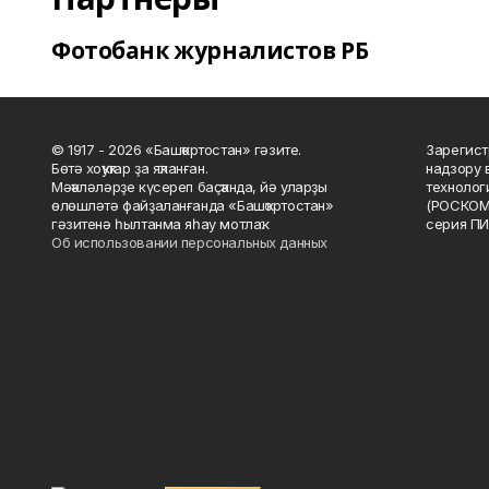
Фотобанк журналистов РБ
© 1917 - 2026 «Башҡортостан» гәзите.
Зарегист
Бөтә хоҡуҡтар ҙа яҡланған.
надзору 
Мәҡәләләрҙе күсереп баҫҡанда, йә уларҙы
технолог
өлөшләтә файҙаланғанда «Башҡортостан»
(РОСКОМ
гәзитенә һылтанма яһау мотлаҡ.
серия ПИ
Об использовании персональных данных