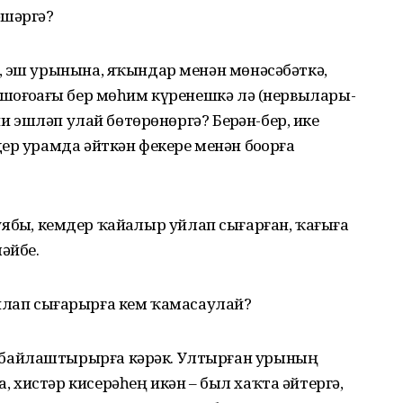
әшәргә?
 эш урынына, яҡындар ме­нән мөнәсә­бәткә,
ғоҙҙағы бер мө­һим күренешкә лә (нервы­ла­ры­
и эшләп улай бөтөрө­нөргә? Бер­ҙән-бер, ике
ер урамда әйткән фекере менән боҙорға
 ҡуябыҙ, кемдер ҡайҙалыр уйлап сығарған, ҡағыҙға
әйбеҙ.
ен уйлап сығарырға кем ҡамасау­лай?
байлаштырырға кәрәк. Ултырған уры­ның
 хистәр кисерәһең икән – был хаҡта әйтергә,