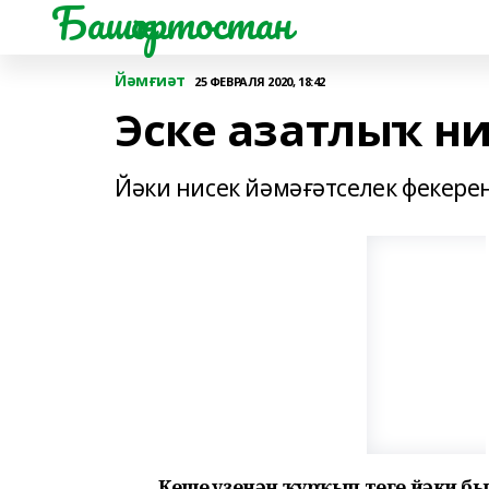
Башҡортостан
Йәмғиәт
25 ФЕВРАЛЯ 2020, 18:42
Эске азатлыҡ н
Йәки нисек йәмәғәтселек фекере
Кеше һүҙенән ҡурҡып теге йәки б