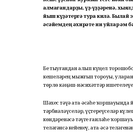
алмағандарҙы, үҙ-үҙҙәренә, хыял
йыш күҙәтергә тура килә. Былай э
әсәйемдең әхирәте ни уйлар һәм 
Беҙ тыуғандан алып күңел то­рошобоҙ 
кешеләрҙең мыжғып тороуы, уларҙан
төрлө кәңәш-нәсихәттәр ишетелеүе ғ
Шәхес тәүҙә ата-әсәһе ҡорша­уында 
тәрбиәләү­селәр, үҫте­реүселәр күҙл
көндәренәсә тәүге ғаиләһе ҡоршауы
теләгәнсә кейенеү, ата-әсә теләгенә