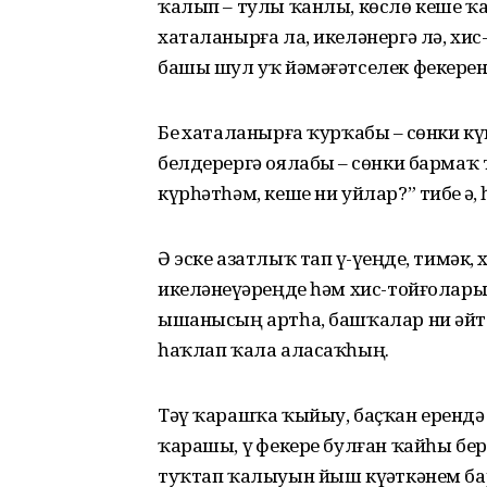
ҡалып – тулы ҡанлы, көслө кеше ҡ
хаталанырға ла, икеләнергә лә, хи
башы шул уҡ йәмәғәтселек фекеренә
Беҙ хаталанырға ҡурҡабыҙ – сөнки күп
белдерергә оялабыҙ – сөнки барма
күрһәтһәм, кеше ни уйлар?” тибеҙ ҙә, һ
Ә эске азатлыҡ тап үҙ-үҙеңде, тимәк,
икеләнеүҙәреңде һәм хис-тойғолары
ышаны­сың артһа, башҡалар ни әй
һаҡлап ҡала аласаҡһың.
Тәү ҡарашҡа ҡыйыу, баҫҡан ерендә о
ҡарашы, үҙ фекере булған ҡайһы б
туҡтап ҡалы­уын йыш күҙәткәнем ба