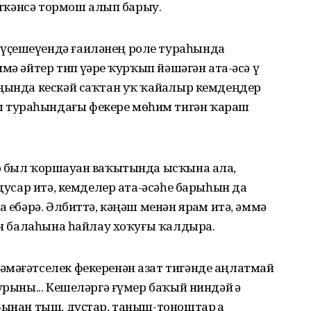
әйткәнсә тормош алып барыу.
үҫешеүендә ғаиләнең роле тураһында
мә әйтер тип үҙҙәре ҡурҡып йәшәгән ата-әсә үҙ
ңында кескәй саҡтан уҡ ҡайҙалыр кемдеңдер
 тураһындағы фекере мөһим тигән ҡараш
р был ҡоршауҙан ваҡытында ысҡына ала,
 дусар итә, кемделер ата-әсәһе барыһын да
а ебәрә. Әлбиттә, кәңәш менән ярҙам итә, әммә
ған балаһына һайлау хоҡуғы ҡалдыра.
йәмәғәтселек фекеренән азат тигәнде аңлатмай
урыны... Кеше­ләргә ғүмер баҡый ниндәй ҙә
Бынан тыш, дуҫтар, таныш-тоноштар ҙа