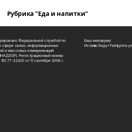
Рубрика "Еда и напитки"
рировано Федеральной службой по
Баш мөхәррир
в сфере связи, информационных
Исхаҡов Вәдүт Ғәйфулла у
ий и массовых коммуникаций
НАДЗОР). Регистрационный номер:
 ФС77-33205 от 11 сентября 2008 г.