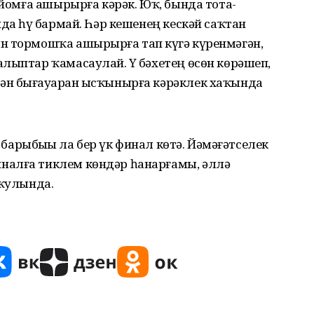
ойомға ашы­рырға кәрәк. Юҡ, бында тота­
нда һүҙ бармай. Һәр кешенең кескәй саҡтан
н тормошҡа ашырырға тап күҙгә күренмәгән,
алыптар ҡамасаулай. Үҙ бәхетең өсөн көрәшеп,
н бығауҙарҙан ысҡы­нырға кәрәклек хаҡында
ң барыбыҙҙы ла бер үк финал көтә. Йәмәғәтселек
налға тиклем көндәр һанарғамы, әллә
 ҡулында.