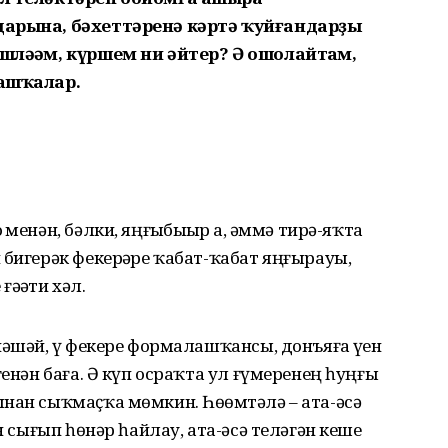
дарына, бәхеттәренә кәртә ҡуйғандарҙы
шләһәм, күршем ни әйтер? Ә ошолайтһам,
башҡалар.
менән, бәлки, яңғыҙбыҙҙыр ҙа, әммә тирә-яҡта
 бигерәк фекерҙәре ҡабат-ҡабат яңғырауы,
әҙәти хәл.
йәшәй, үҙ фекере форма­лашҡансы, донъяға үҙен
егенән баға. Ә күп осраҡта ул ғүмеренең һуңғы
нан сыҡмаҫҡа мөмкин. Һөҙөмтәлә – ата-әсә
н сығып һөнәр һайлау, ата-әсә теләгән кеше