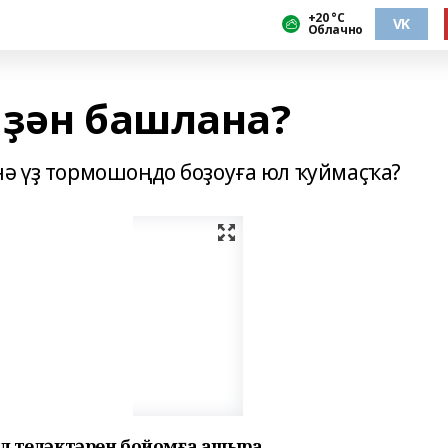
+20 °С
VK
Облачно
иҙән башлана?
нә үҙ тормошоңдо боҙоуға юл ҡуймаҫҡа?
ыл теләктәрен бойомға ашыра