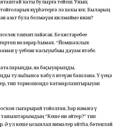
аяташтай ҡаты булырға тейеш. Уның
с-тойғоларын күрһәтергә лә хаҡы юҡ. Быларҙың
н азат була белмәүҙән килмәйме икән?
селек тәнҡитләйәсәк. Беҙ хистәре­беҙҙе
ҡ төртөп көлөрҙәр һымаҡ. “Йомшаҡлыҡ
аман үҙ-үҙебеҙҙән ҡасыуыбыҙҙы дауам итәбеҙ.
 хаталарыңды, яҙа баҫыуҙа­рыңды,
ңды тулыһынса ҡабул итеүҙән башлана. Үҙ-үҙеңә
тер, тип тормошоңдо ҡатмарлаш­тырыуҙан
сҡон сығарырҙай тойолған, һәр нәмәгә үҙ
ер таныштарымдың “Кеше ни әйтер?” тип
р. Ә ул кеше ысынлап нимәлер әйтһә, бөтөнләй