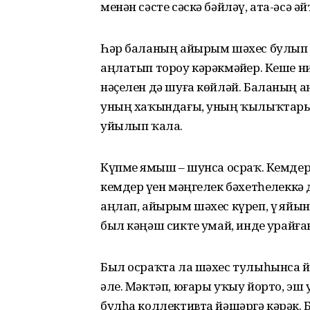
менән сәсте сәскә бәйләү, ата-әсә 
Һәр баланың айырым шәхес булып 
аңлатып тороу кәрәк­мәйҙер. Кеше ни
нәҫелен дә шуға көйләй. Баланың а
уның хаҡындағы, уның ҡылыҡтары
уйылып ҡала.
Күпме яҙмыш – шунса осраҡ. Кемде
кемдер үҙен мәңгелек бәхетһеҙлеккә
аңлап, айырым шәхес күреп, үҙ яйын
был кәңәш сикте уҙмай, инде ҙурай
Был осраҡта ла шәхес тулы­һын­са 
әле. Мәктәп, юға­ры уҡыу йорто, эш 
булһа коллективта йәшәргә кәрәк. 