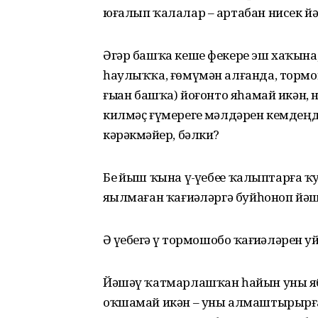
юғалып ҡалалар – артабан нисек й
Әгәр башҡа кеше фекере эш хаҡына,
һаулыҡҡа, ғөмүмән алғанда, тормошо
ғыҙҙан башҡа) йоғонто яһамай икән, н
килмәҫ ғүмерегеҙ мәл­дәрен кемдеңд
кәрәкмәйҙер, бәлки?
Беҙ йыш ҡына үҙ-үҙебеҙҙе ҡа­лып­тарға
яҙылмаған ҡағиҙә­ләргә буйһоноп йәш
Ә үҙебеҙгә үҙ тормошобоҙ ҡағи­ҙә­лә­р
Йәшәү ҡатмарлашҡан һайын уны я
оҡшамай икән – уны алмаш­тырырға,