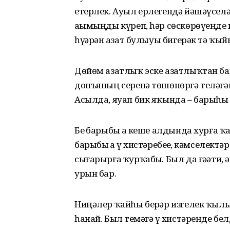
етерлек. Ауыл ерлегендә йәшәүсе­лә
аҙымыңды күреп, һәр сөскөрөүеңде 
һүҙ­ҙәр­ҙән азат булыуы бигерәк тә ҡый
Дөйөм азатлыҡ эске азатлыҡтан башл
донъяның серенә тө­шөнөргә теләгә
Асылда, яуап бик яҡында – барыһы ла
Беҙ барыбыҙ ҙа кеше алдында хурға ҡал
барыбыҙ ҙа үҙ хистәребеҙҙе, кәмселектәр
сығарырға ҡурҡабыҙ. Был да ғәҙәти, 
урын бар.
Ниңәлер ҡайһы берҙәр изгелек ҡылыуҙ
һанай. Был теҙмәгә үҙ хистәреңде бел