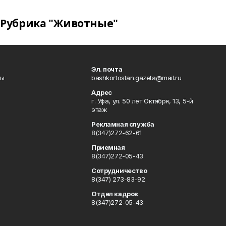
Рубрика "Животные"
Эл. почта
лы
bashkortostan.gazeta@mail.ru
Адрес
г. Уфа, ул. 50 лет Октября, 13, 5-й
этаж
Рекламная служба
8(347)272-62-61
Приемная
8(347)272-05-43
Сотрудничество
8(347) 273-83-92
Отдел кадров
8(347)272-05-43