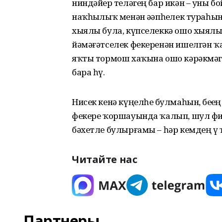
ниндәйҙер теләгең бар икән – уны б
наҡһыҙлыҡ менән әҙәпһеҙлек тура­һы
хыялы була, күп­селеккә ошо хыялы
йәмә­ғәтселек фекеренән ишелгән ҡ
яҡты тормош хаҡына ошо кәрәкмәгә
бара һүҙ.
Нисек кенә күңелһеҙ булмаһын, беҙҙе
фекере ҡор­шауында ҡалып, шул фи
бәхетле булырғамы – һәр кемдең үҙ
Читайте нас
Партнеры