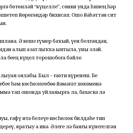
ргә бөтөнләй “күңелле”, сөнки унда һинең һәр
ишетеп йөрөгән­дәр бихисап. Ошо йәһәттән сит
ын.
ана. Ә кеше ғүмер баҡый, үҙен бел­гәндән,
ндән алып азат­лыҡҡа ынтыла, уны эҙләй.
 беҙҙең күңел торошобоҙға бәйле.
ыуҙан оялабыҙ. Был – ғәҙәти күре­неш. Беҙ
ебеҙҙе һәм көсһөҙлөгөбөҙҙө йәмәғәт хөкө­мөнә
әммә тап ошонда уйла­нырға ла, бәхәскә лә
ы, ғәфү итә белеүҙе көсһөҙ­лөк билдәһе тип
дереү, яратыу ҙа инә. Әлеге лә баяғы күнегелгән