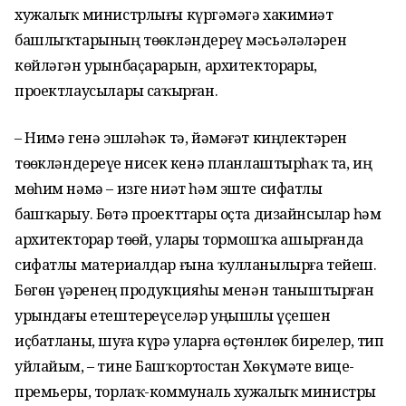
хужалыҡ министрлығы күргәҙмәгә хакимиәт
башлыҡтарының төҙөкләндереү мәсьәләләрен
көйләгән урынбаҫарҙарын, архитекторҙарҙы,
проектлаусыларҙы саҡырған.
– Нимә генә эшләһәк тә, йәмәғәт киңлектәрен
төҙөкләндереүҙе нисек кенә планлаштырһаҡ та, иң
мөһим нәмә – изге ниәт һәм эште сифатлы
башҡарыу. Бөтә проекттарҙы оҫта дизайнсылар һәм
архитекторҙар төҙөй, уларҙы тормошҡа ашырғанда
сифатлы материалдар ғына ҡулланылырға тейеш.
Бөгөн үҙҙәренең продукцияһы менән таныштырған
урындағы етештереүселәр уңышлы үҫешен
иҫбатланы, шуға күрә уларға өҫтөнлөк бирелер, тип
уйлайым, – тине Башҡортостан Хөкүмәте вице-
премьеры, торлаҡ-коммуналь хужалыҡ министры