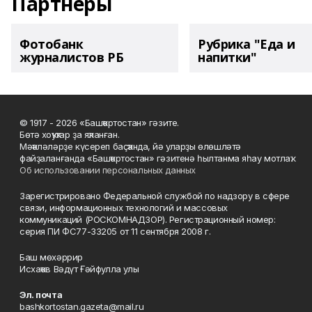
Партнеры
Фотобанк
Рубрика "Еда и
журналистов РБ
напитки"
© 1917 - 2026 «Башҡортостан» гәзите.
Бөтә хоҡуҡтар ҙа яҡланған.
Мәҡәләләрҙе күсереп баҫҡанда, йә уларҙы өлөшләтә
файҙаланғанда «Башҡортостан» гәзитенә һылтанма яһау мотлаҡ.
Об использовании персональных данных
Зарегистрировано Федеральной службой по надзору в сфере
связи, информационных технологий и массовых
коммуникаций (РОСКОМНАДЗОР). Регистрационный номер:
серия ПИ ФС77-33205 от 11 сентября 2008 г.
Баш мөхәррир
Исхаҡов Вәдүт Ғәйфулла улы
Эл. почта
bashkortostan.gazeta@mail.ru