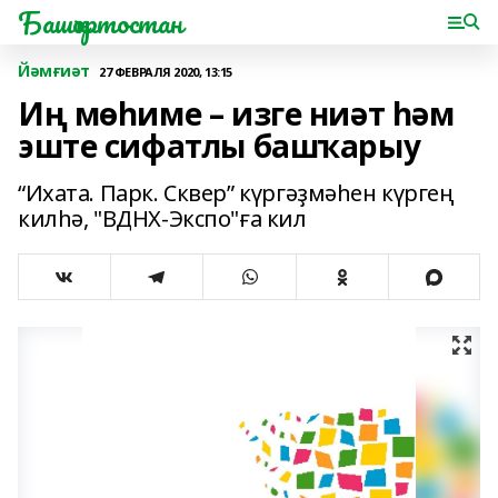
Башҡортостан
Йәмғиәт
27 ФЕВРАЛЯ 2020, 13:15
Иң мөһиме – изге ниәт һәм
эште сифатлы башҡарыу
“Ихата. Парк. Сквер” күргәҙмәһен күргең
килһә, "ВДНХ-Экспо"ға кил