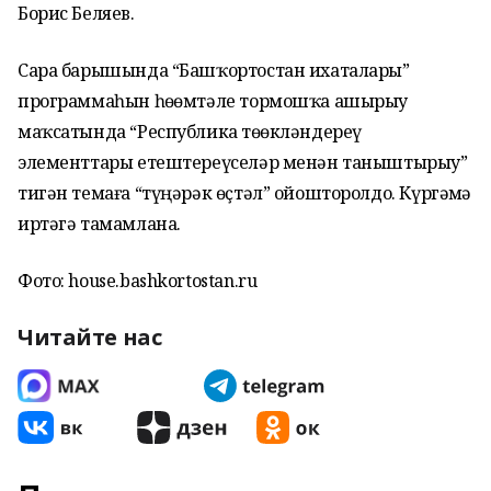
Борис Беляев.
Сара барышында “Башҡортостан ихаталары”
программаһын һөҙөмтәле тормошҡа ашырыу
маҡсатында “Республика төҙөкләндереү
элементтары етештереүселәр менән таныштырыу”
тигән темаға “түңәрәк өҫтәл” ойошторолдо. Күргәҙмә
иртәгә тамамлана.
Фото: house.bashkortostan.ru
Читайте нас