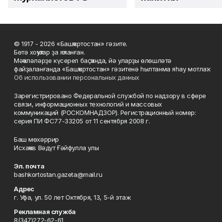
© 1917 - 2026 «Башҡортостан» гәзите.
Бөтә хоҡуҡтар ҙа яҡланған.
Мәҡәләләрҙе күсереп баҫҡанда, йә уларҙы өлөшләтә
файҙаланғанда «Башҡортостан» гәзитенә һылтанма яһау мотлаҡ.
Об использовании персональных данных
Зарегистрировано Федеральной службой по надзору в сфере
связи, информационных технологий и массовых
коммуникаций (РОСКОМНАДЗОР). Регистрационный номер:
серия ПИ ФС77-33205 от 11 сентября 2008 г.
Баш мөхәррир
Исхаҡов Вәдүт Ғәйфулла улы
Эл. почта
bashkortostan.gazeta@mail.ru
Адрес
г. Уфа, ул. 50 лет Октября, 13, 5-й этаж
Рекламная служба
8(347)272-62-61