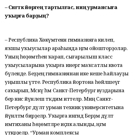
– Сәнғәткә йөрәгең тартылғас, ниңә урмансыға
уҡырға барҙың?
– Республика Хөкүмәтенән гимна­зияға килеп,
яҡшы уҡыусылар араһында әңгәмә ойошторҙолар.
Уның һөҙөмтәһенә ҡарап, сығарылыш класс
уҡыусыларына уҡырға инергә маҡсатлы квота
бүленде. Беҙҙең гимназиянан ике кеше һайлауҙы
уңышлы үтте. Республика йортона һөйләшеүгә
саҡырып, Мәскәү һәм Санкт-Петербург вуздарына
бер нисә йүнәлеш тәҡдим иттеләр. Миңә Санкт-
Петербург дәүләт урман техник университетына
йүнәлтмә бирҙеләр. Уҡырға ингәндә Берҙәм дәүләт
имтиханы һөҙөмтәләре иҫәпкә алынды, әңгәмә
үткәрҙеләр. “Урман комплексы