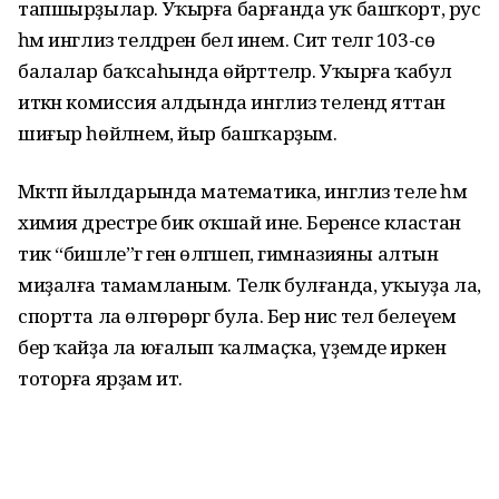
тапшырҙылар. Уҡырға барғанда уҡ башҡорт, рус
һәм инглиз телдәрен белә инем. Сит телгә 103-сө
балалар баҡсаһында өйрәттеләр. Уҡырға ҡабул
иткән комиссия алдында инглиз телендә яттан
шиғыр һөйләнем, йыр башҡарҙым.
Мәктәп йылдарында математика, инглиз теле һәм
химия дәрестәре бик оҡшай ине. Беренсе кластан
тик “бишле”гә генә өлгәшеп, гимназияны алтын
миҙалға тамамланым. Теләк булғанда, уҡыуҙа ла,
спортта ла өлгөрөргә була. Бер нисә тел белеүем
бер ҡайҙа ла юғалып ҡалмаҫҡа, үҙемде иркен
тоторға ярҙам итә.