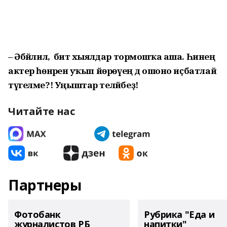
– Әбйәлил, ә бит хыялдар тормошҡа аша. Һинең
актер һөнәренә уҡып йөрөүең дә ошоно иҫбатлай
түгелме?! Уңыштар теләйбеҙ!
Читайте нас
Партнеры
Фотобанк
Рубрика "Еда и
журналистов РБ
напитки"