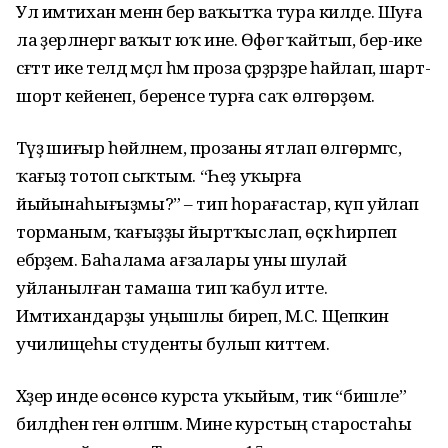
Ул имтихан менән бер ваҡытҡа тура килде. Шуға
ла әҙерләнергә ваҡыт юҡ ине. Өфөгә ҡайтып, бер-ике
сәғәттә ике телдә мәҫәл һәм проза әҫәрҙәрҙәре һайлап, шарт-
шорт кейенеп, беренсе турға саҡ өлгөрҙөм.
Тәүҙә шиғыр һөйләнем, прозаны ятлап өлгөрмәгәс,
ҡағыҙ тотоп сыҡтым. “Һеҙ уҡырға
йыйынаһығыҙмы?” – тип һорағастар, күп уйлап
торманым, ҡағыҙҙы йыртҡыслап, өҫкә һирпеп
ебәрҙем. Баһалама ағзалары уны шулай
уйланылған тамаша тип ҡабул итте.
Имтихандарҙы уңышлы биреп, М.С. Щепкин
училищеһы студенты булып киттем.
Хәҙер инде өсөнсө курста уҡыйым, тик “бишле”
билдәһенә генә өлгәшәм. Мине курстың старостаһы