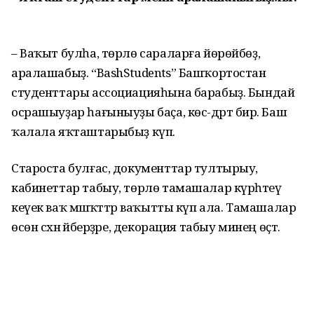
– Ваҡыт булһа, төрлө сараларға йө­рөйбөҙ,
аралашабыҙ. “BashStudents” Баш­ҡортостан
студенттары ассоциация­һына барабыҙ. Бындай
осрашыуҙар һағыныуҙы баҫа, көс-дәрт бирә. Баш
ҡалала яҡташтарыбыҙ күп.
Староста булғас, документтар тултырыу,
кабинеттар табыу, төрлө тамашалар күрһәтеү
кеүек ваҡ мәшәҡәттәр ваҡытты күп ала. Тамашалар
өсөн сәхнә әйберҙәре, декорация табыу минең өҫтә.