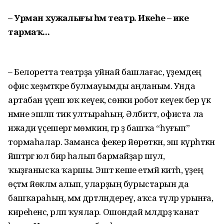
– Урман хужалығы һәм театр. Икеһе – ике
тармаҡ...
– Белоретта театрҙа уйнай башлағас, үҙемдең
офис хеҙмәткәре булмауымды аңланым. Унда
артабан үҫеш юҡ кеүек, сөнки робот кеүек бер үк
нәмәне эшләп тик ултыраһың. Әлбиттә, офиста ла
ижади үҫешергә мөмкин, әгәр ҙә башҡа “һуғып”
тормаһалар. Заманса фекер йөрөткән, эш күрһәткән
йәштәргә юл бирә һалып бармайҙар шул,
ҡыҙғанысҡа ҡаршы. Эштә кеше етмәй китһә, үҙеңә
өҫтәмә йөкләмә алып, уларҙың бурыстарын да
башҡараһың, әммә дәртләндереү, аҡса түләр урынға,
киреһенсә, әрләп ҡуялар. Ошондай мәлдәрҙә ҡанат