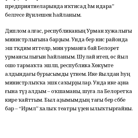
предприятиеларында иҡтисад һәм идара”
белгесе йүнәлешен һайланым.
Диплом алғас, республиканың Урман хужалығы
министрлығына барҙым. Унда бер нисә районда
эш тәҡдим иттеләр, мин урманға бай Белорет
урмансылығын һайланым. Шулай итеп, өс йыл
ошо тармаҡта эшләп, республика Хөкүмәте
алдындағы бурысымды үтәнем. Ике йылдан һуң
министрлыҡҡа эшкә саҡыр­ҙылар. Унда ике аҙна
ғына түҙә алдым – оҡшаманы, шуға ла Белоретҡа
кире ҡайттым. Был аҙымымдың тағы бер сәбәбе
бар – “Ирәмәл” халыҡ театры үҙенә ылыҡтырғайны.