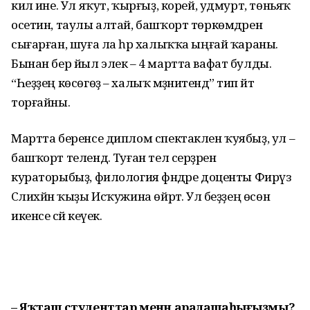
килә ине. Ул яҡут, ҡырғыҙ, корей, удмурт, төньяҡ
осетин, таулы алтай, башҡорт төр­көмдәрен
сығарған, шуға ла һәр халыҡҡа ыңғай ҡараны.
Бынан бер йыл элек – 4 мартта вафат булды.
“Һеҙҙең көсөгөҙ – халыҡ мәҙәниәтендә” тип әйтә
торғайны.
Мартта беренсе диплом спектаклен ҡуябыҙ, ул –
башҡорт телендә. Туған тел серҙәренә
кураторыбыҙ, филология фәндәре доценты Фирүзә
Сәлихйән ҡыҙы Исҡужина өйрәтә. Ул беҙҙең өсөн
икенсе әсәй кеүек.
– Яҡташ студенттар менән арала­ша­һығыҙмы?