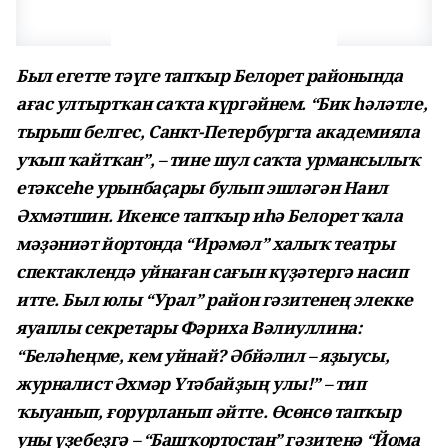
Был егетте тәүге тапҡыр Белорет районында
ағас ултыртҡан саҡта күргәйнем. “Бик һәләтле,
тырыш белгес, Санкт-Петербургта академияла
уҡып ҡайтҡан”, – тине шул саҡта урмансылыҡ
етәксеһе урынбаҫары булып эшләгән Наил
Әхмәтшин. Икенсе тапҡыр иһә Белорет ҡала
мәҙәниәт йортонда “Ирәмәл” халыҡ театры
спектаклендә уйнаған сағын күҙәтергә насип
итте. Был юлы “Урал” район гәзитенең элекке
яуап­лы секретары Фәриха Вәлиуллина:
“Беләһеңме, кем уйнай? Әбйәлил – яҙыусы,
журналист Әхмәр Үтәбайҙың улы!” – тип
ҡыуанып, ғорурланып әйтте. Өсөнсө тапҡыр
уны үҙебеҙгә – “Башҡортостан” гәзитенә “Йома