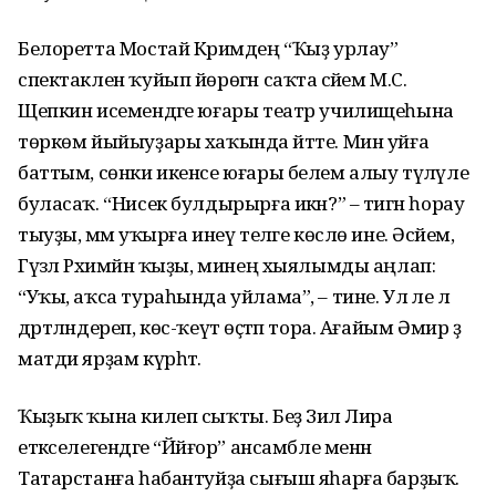
Белоретта Мостай Кәримдең “Ҡыҙ урлау”
спектаклен ҡуйып йөрөгән саҡта әсәйем М.С.
Щепкин исемендәге юғары театр училищеһына
төркөм йыйыуҙары хаҡында әйтте. Мин уйға
баттым, сөнки икенсе юғары белем алыу түләүле
буласаҡ. “Нисек булдырырға икән?” – тигән һорау
тыуҙы, әммә уҡырға инеү теләге көслө ине. Әсәйем,
Гүзәл Рәхимйән ҡыҙы, минең хыялымды аңлап:
“Уҡы, аҡса тураһында уйлама”, – тине. Ул әле лә
дәртләндереп, көс-ҡеүәт өҫтәп тора. Ағайым Әмир ҙә
матди ярҙам күрһәтә.
Ҡыҙыҡ ҡына килеп сыҡты. Беҙ Зилә Лира
етәкселегендәге “Йәйғор” ансамбле менән
Татарстанға һабантуйҙа сығыш яһарға барҙыҡ.