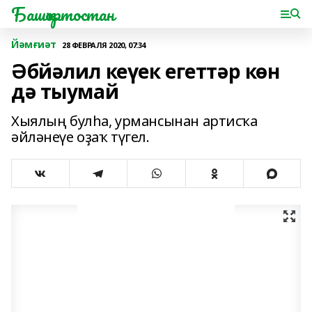
Башҡортостан
Йәмғиәт
28 ФЕВРАЛЯ 2020, 07:34
Әбйәлил кеүек егеттәр көн
дә тыумай
Хыялың булһа, урмансынан артисҡа
әйләнеүе оҙаҡ түгел.