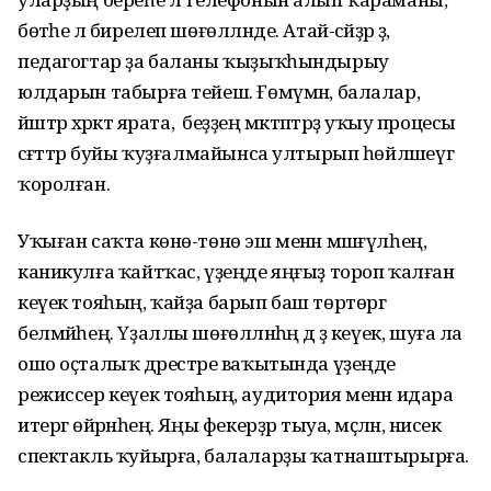
бөтәһе лә бирелеп шөғөлләнде. Атай-әсәйҙәр ҙә,
педагогтар ҙа баланы ҡыҙыҡһындырыу
юлдарын табырға тейеш. Ғөмүмән, балалар,
йәштәр хәрәкәт ярата, ә беҙҙең мәктәптәрҙә уҡыу процесы
сәғәттәр буйы ҡуҙғалмайынса ултырып һөйләшеүгә
ҡоролған.
Уҡыған саҡта көнө-төнө эш менән мәшғүлһең,
каникулға ҡайтҡас, үҙеңде яңғыҙ тороп ҡалған
кеүек тояһың, ҡайҙа барып баш төртөргә
белмәйһең. Үҙаллы шөғөлләнһәң дә әҙ кеүек, шуға ла
ошо оҫталыҡ дәрестәре ваҡытында үҙеңде
режиссер кеүек тояһың, аудитория менән идара
итергә өйрәнәһең. Яңы фекерҙәр тыуа, мәҫәлән, нисек
спектакль ҡуйырға, балаларҙы ҡатнаштырырға.