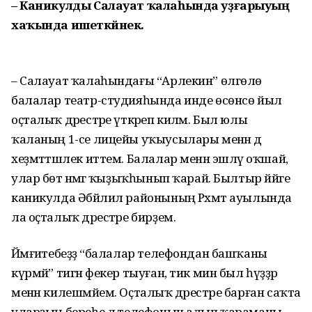
– Каникулды Салауат ҡалаһында уҙғарыуың
хаҡында ишеткәйнек.
– Салауат ҡалаһындағы “Арлекин” өлгөлө
балалар театр-студияһында инде өсөнсө йыл
оҫталыҡ дәрестәре үткәреп киләм. Был юлы
ҡаланың 1-се лицейы уҡыусылары менән дә
хеҙмәттәшлек иттем. Балалар менән эшләү оҡшай,
улар бөтә нәмәгә ҡыҙыҡһынып ҡарай. Былтыр йәйге
каникулда Әбйәлил районының Рәхмәт ауылында
ла оҫталыҡ дәрестәре бирҙем.
Йәмғиәтебеҙҙә “балалар телефондан башҡаны
күрмәй” тигән фекер тыуған, тик мин был һүҙҙәр
менән килешмәйем. Оҫталыҡ дәрестәре барған саҡта
уларҙың береһе лә телефонын алып ҡараманы,