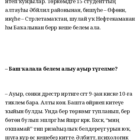
итеп ҡуйҙылар. Төркөмдәге 15 студенттың
алтауһы Әбйәлил районынан, бишәүһе – Өфөнән,
икәүһе – Стәрлетамаҡтан, шулай уҡ Нефтекаманан
һәм Баҡалынан берәр кеше белем ала.
– Баш ҡалала белем алыу ауыр түгелме?
– Ауыр, сөнки дәрестәр иртәнге сәғәт 9-ҙан киске 10-ға
тиклем бара. Алты көн. Башта өйрәнеп китеүе
ҡыйын булды. Унда бер төркөмгә тупланып, бер
бөтөн булып эшләргә һәм йәшәргә кәрәк. Бәхәскә, “миңә
оҡшамай” тип ризаһыҙ­лыҡ белдереүгә урын юҡ,
шуға күрә өс кешебеҙ китте. Әлбиттә, психологик