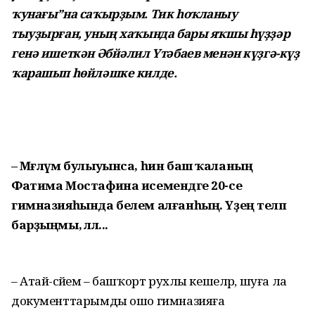
ҡунағы”на саҡырҙым. Тик һоҡланыу
тыуҙырған, уның хаҡында бары яҡшы һүҙҙәр
генә ишеткән Әбйәлил Үтәбаев менән күҙгә-күҙ
ҡарашып һөйләшке килде.
– Мәғлүм булыуынса, һин баш ҡаланың
Фатима Мостафина исемендәге 20-се
гимназияһында белем алғанһың. Үҙең теләп
барҙыңмы, әллә...
– Атай-әсәйем – башҡорт рухлы кешеләр, шуға ла
документтарымды ошо гимназияға