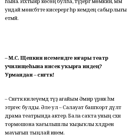
һына. Ихтыяр көсөң булһа, түҙергә мөмкин, әммә
ундай мөнәсәбәтте кисерергә һәр кемдең сабырлығы
етмәй.
– М.С. Щепкин исемендәге юғары театр
училищеһына нисек уҡырға индең?
Урмандан – сәнғәткә!
– Сәнғәткә килеүемдә тәүҙә ағайым Әмир үрнәк һәм
этәргес булды. Әле ул – Салауат башҡорт дәүләт
драма театрында актер. Бала саҡта уның сәхнә
тормошона ҡағылышлы ҡыҙыҡлы хәлдәрен
мауығып тыңлай инем.