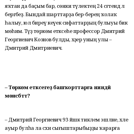
яҡтан да баҫым бар, сөнки тәүлектең 24 сәғәтендә лә
бергәбеҙ. Бындай шарттарҙа бер-береңә ҡолаҡ
һалыу, юл биреү кеүек сифаттарҙың булыуы бик
мөһим. Тәүҙә төркөм етәксеһе профессор Дмитрий
Георгиевич Кознов булды, хәҙер уның улы –
Дмитрий Дмитриевич.
– Төркөм етәксегеҙ башҡорттарға ниндәй
мөнәсәбәттә?
– Дмитрий Георгиевич 93 йәшкә тиклем эшләне, хәле
ауыр булһа ла сәхнә сығыштарыбыҙҙы ҡарарға