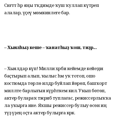
Сәнғәттә һәр яңы тәҡдимде ҡуш ҡуллап күтәреп
алалар, үҫеү мөмкинлеге бар.
– Хыялһыҙ кеше – ҡанатһыҙ ҡош, тиҙәр...
– Хыялдар күп! Милли хәрби кейемде кейеҙҙән
баҫтырып алып, ҡылыс һәм уҡ тотоп, ошо
костюмда төрлө илдәр буйлап йөрөп, башҡорт
милләте барлығын күрһәткем килә. Уҡып бөтөп,
актер булараҡ тәжрибә туплағас, режиссер­лыҡҡа
ла уҡырға ине. Яҡшы режиссер булыу өсөн иң
тәүҙә үҙеңә оҫта актер булырға кәрәк.