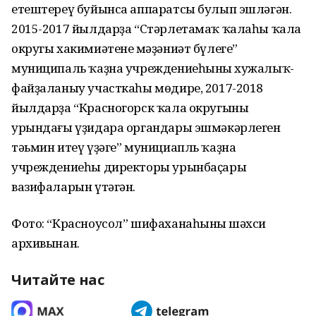
етештереү буйынса аппаратсы булып эшләгән.
2015-2017 йылдарҙа “Стәрлетамаҡ ҡалаһы ҡала
округы хакимиәтенең мәҙәниәт бүлеге”
муниципаль ҡаҙна учреждениеһының хужалыҡ-
файҙаланыу участкаһы мөдире, 2017-2018
йылдарҙа “Красногорск ҡала округының
урындағы үҙидара органдары эшмәкәрлеген
тәьмин итеү үҙәге” мунициапль ҡаҙна
учреждениеһы директоры урынбаҫары
вазифаларын үтәгән.
Фото: “Красноусол” шифаханаһының шәхси
архивынан.
Читайте нас