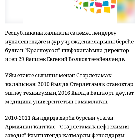
Республиканың халыҡты сәләмәтләндереү
йүнәлешендәге иң ҙур учреждениеларының береһе
булған “Красноусол” шифаханаһына директор
итеп 29 йәшлек Евгений Волков тәғәйенләнде.
УЯңы етәксе сығышы менән Стәрлетамаҡ
ҡалаһынан. 2010 йылда Стәрлетамаҡ станоктар
эшләү техникумын, 2016 йылда Башҡорт дәүләт
медицина университетын тамамлаған.
2010-2011 йылдарҙа хәрби бурсын үтәгән.
Армиянан ҡайтҡас, “Стәрлетамаҡ нефтехимия
заводы” йәмғиәтендә ҡатмарлы фенолдарҙы