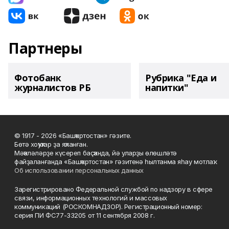
Партнеры
Фотобанк
Рубрика "Еда и
журналистов РБ
напитки"
© 1917 - 2026 «Башҡортостан» гәзите.
Бөтә хоҡуҡтар ҙа яҡланған.
Мәҡәләләрҙе күсереп баҫҡанда, йә уларҙы өлөшләтә
файҙаланғанда «Башҡортостан» гәзитенә һылтанма яһау мотлаҡ.
Об использовании персональных данных
Зарегистрировано Федеральной службой по надзору в сфере
связи, информационных технологий и массовых
коммуникаций (РОСКОМНАДЗОР). Регистрационный номер:
серия ПИ ФС77-33205 от 11 сентября 2008 г.