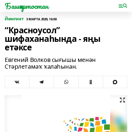
Башҡортостан
Йәмғиәт
3 МАРТА 2020, 16:00
“Красноусол”
шифаханаһында - яңы
етәксе
Евгений Волков сығышы менән
Стәрлетамаҡ ҡалаһынан.