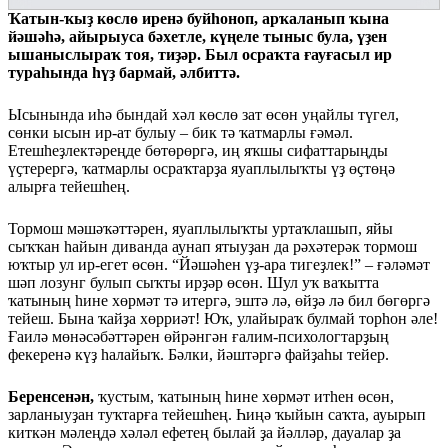
Ҡатын-ҡыҙ көслө иренә буйһоноп, арҡаланып ҡына
йәшәһә, айырыуса бәхетле, күңеле тыныс була, үҙен
ышаныслыраҡ тоя, тиҙәр. Был осраҡта ғауғасыл ир
тураһында һүҙ бармай, әлбиттә.
Ысынында иһә бындай хәл көслө зат өсөн уңайлы түгел,
сөнки ысын ир-ат булыу – бик тә ҡатмарлы ғәмәл.
Етешһеҙлектәреңде бөтөрөргә, иң яҡшы сифаттарыңды
үҫтерергә, ҡатмарлы осраҡтарҙа яуаплылыҡты үҙ өҫтөңә
алырға тейешһең.
Тормош мәшәҡәттәрен, яуаплылыҡты уртаҡлашып, яйы
сыҡҡан һайын диванда аунап ятыуҙан да рәхәтерәк тормош
юҡтыр ул ир-егет өсөн. “Йәшәһен үҙ-ара тигеҙлек!” – ғәләмәт
шәп лозунг булып сыҡты ирҙәр өсөн. Шул уҡ ваҡытта
ҡатының һине хөрмәт тә итергә, эштә лә, өйҙә лә бил бөгөргә
тейеш. Бына ҡайҙа хөрриәт! Юҡ, улайыраҡ булмай торһон әле!
Ғаилә мөнәсәбәттәрен өйрәнгән ғалим-психологтарҙың
фекеренә күҙ һалайыҡ. Бәлки, йәштәргә файҙаһы тейер.
Беренсенән,
ҡустым, ҡатының һине хөрмәт итһен өсөн,
зарланыуҙан туҡтарға тейешһең. Һиңә ҡыйын саҡта, ауырып
киткән мәлеңдә хәләл ефетең былай ҙа йәлләр, дауалар ҙа