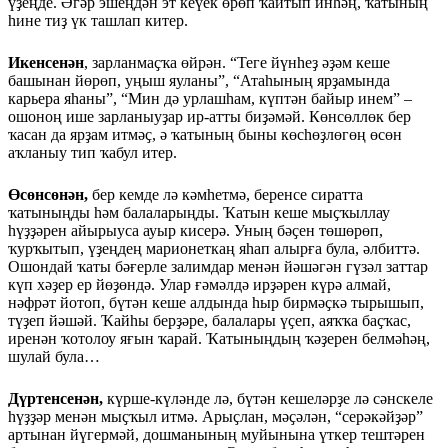
үҙеңде. Әгәр эшеңдән эт кеүек өрөп ҡайтып инһәң, ҡатының
һине тиҙ үк ташлап китер.
Икенсенән
, зарланмаҫҡа өйрән. “Теге йүнһеҙ әҙәм кеше
башынан йөрөп, уңыш яуланы”, “Атаһының ярҙамында
карьера яһаны”, “Мин дә урлашһам, күптән байыр инем” –
ошоноң ише зарланыуҙар ир-атты биҙәмәй. Көнсөллөк бер
ҡасан да ярҙам итмәҫ, ә ҡатының быны көсһөҙлөгөң өсөн
аҡланыу тип ҡабул итер.
Өсөнсөнән,
бер кемде лә кәмһетмә, беренсе сиратта
ҡатыныңды һәм балаларыңды. Ҡатын кеше мыҫҡыллау
һүҙҙәрен айырыуса ауыр кисерә. Уның бәҫен төшөрөп,
ҡурҡытып, үҙеңдең марионеткаң яһап алырға була, әлбиттә.
Ошондай ҡаты бәғерле залимдар менән йәшәгән гүзәл заттар
күп хәҙер ер йөҙөндә. Улар ғәмәлдә ирҙәрен күрә алмай,
нәфрәт йотоп, бүтән кеше алдында һыр бирмәҫкә тырышып,
түҙеп йәшәй. Ҡайһы берҙәре, балалары үҫеп, аяҡҡа баҫҡас,
иренән ҡотолоу яғын ҡарай. Ҡатыныңдың ҡәҙерен белмәһәң,
шулай була…
Дүртенсенән,
күрше-күләнде лә, бүтән кешеләрҙе лә сәнскеле
һүҙҙәр менән мыҫҡыл итмә. Арыҫлан, мәҫәлән, “серәкәйҙәр”
артынан йүгермәй, дошманының муйынына үткер тештәрен