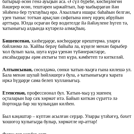
батырыр өсөн генә ауыҙын аса. Ә сүл бүреһе, көсһөҙлөгөн
йәшерер өсөн, тештәрен ыржайтып, һәр ҡыбырҙаған йән
эйәһенә бер туҡтауһыҙ өрә. Аҡыллыға ишара: баһаһын белгән,
үҙен тыныс тотҡан арыҫлан сифатына инеү ирҙең абруйын
арттыра. Юлда осраған бер водителде йә йәйәүлене һүгеп тә,
ҡатынығыҙ алдында күтәрелә алмаҫһың.
Бишенсенән,
хәлһеҙҙәрҙе, көсһөҙҙәрҙе ирештермә, уларға
бәйләнмә лә. Ҡайһы берәү байыһа ла, күңеле менән барыбер
ҡол булып ҡала, шуға күрә үҙенән түбәнерәктәрҙе,
аҡсаһыҙҙарҙы әҙәм аҡтығы тип күрә, кәмһетеп тә киткеләй.
Алтынсынан,
сөсөлдәмә, сөнки ҡатын-ҡыҙға ғына килешә ул.
Бала менән шулай һөйләшергә була, ә ҡатынығыҙға ҡарата
иркә һүҙҙәрҙе сама белеп ҡулланығыҙ.
Етенсенән,
профессионал бул. Ҡатын-ҡыҙ үҙ эшенең
оҫталарын һәр саҡ хөрмәт итә. Байып киткән сүрәттә лә
йортоңда бар эш ҡулыңдан килһен.
Был кәңәштәр – күптән асылған серҙәр. Уларҙы үтәһәгеҙ, бәхет
ҡошоғоҙ ҡулығыҙҙа булыр, хөрмәтле ир-аттар!