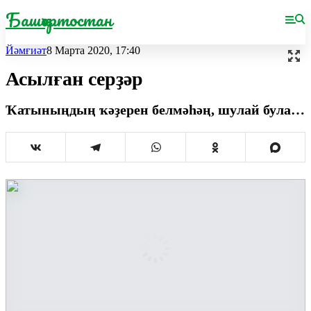
Башҡортостан
Йәмғиәт
8 Марта 2020, 17:40
Асылған серҙәр
Ҡатыныңдың ҡәҙерен белмәһәң, шулай була…