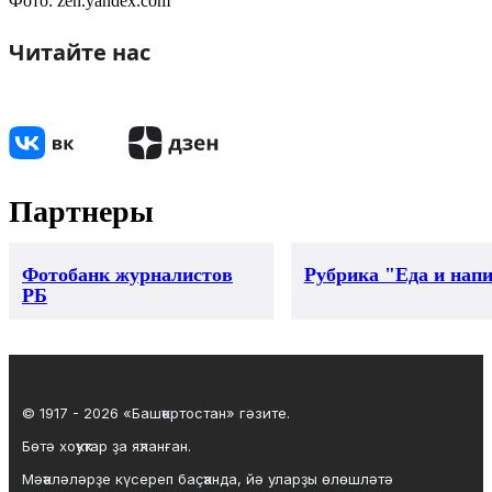
Фото: zen.yandex.com
Читайте нас
Партнеры
Фотобанк журналистов
Рубрика "Еда и нап
РБ
© 1917 - 2026 «Башҡортостан» гәзите.
Бөтә хоҡуҡтар ҙа яҡланған.
Мәҡәләләрҙе күсереп баҫҡанда, йә уларҙы өлөшләтә