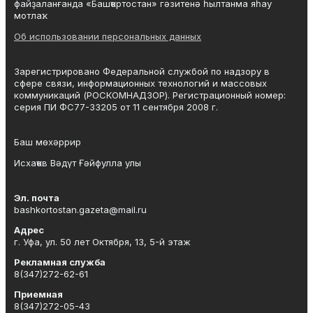
файҙаланғанда «Башҡортостан» гәзитенә һылтанма яһау
мотлаҡ.
Об использовании персональных данных
Зарегистрировано Федеральной службой по надзору в
сфере связи, информационных технологий и массовых
коммуникаций (РОСКОМНАДЗОР). Регистрационный номер:
серия ПИ ФС77-33205 от 11 сентября 2008 г.
Баш мөхәррир
Исхаҡов Вәдүт Ғәйфулла улы
Эл. почта
bashkortostan.gazeta@mail.ru
Адрес
г. Уфа, ул. 50 лет Октября, 13, 5-й этаж
Рекламная служба
8(347)272-62-61
Приемная
8(347)272-05-43