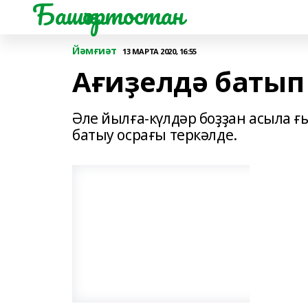
Башҡортостан
Йәмғиәт
13 МАРТА 2020, 16:55
Ағиҙелдә батып
Әле йылға-күлдәр боҙҙан асыла 
батыу осрағы теркәлде.