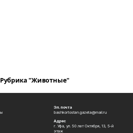
Рубрика "Животные"
Эл. почта
лы
bashkortostan.gazeta@mail.ru
Адрес
г. Уфа, ул. 50 лет Октября, 13, 5-й
этаж