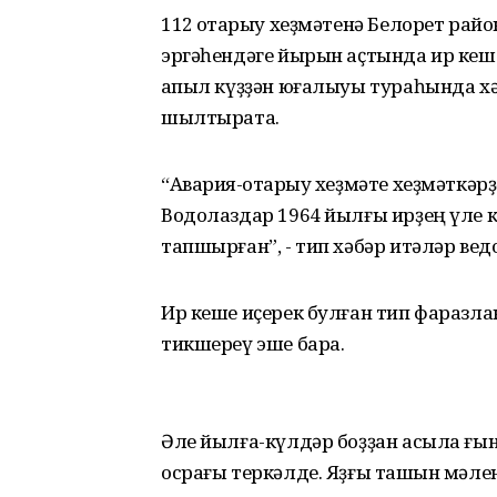
112 ҡотҡарыу хеҙмәтенә Белорет р
эргәһендәге йырын аҫтында ир ке
ҡапыл күҙҙән юғалыуы тураһында хә
шылтырата.
“Авария-ҡотҡарыу хеҙмәте хеҙмәткәр
Водолаздар 1964 йылғы ирҙең үле к
тапшырған”, - тип хәбәр итәләр вед
Ир кеше иҫерек булған тип фаразла
тикшереү эше бара.
Әле йылға-күлдәр боҙҙан асыла ғын
осрағы теркәлде. Яҙғы ташҡын мәлен