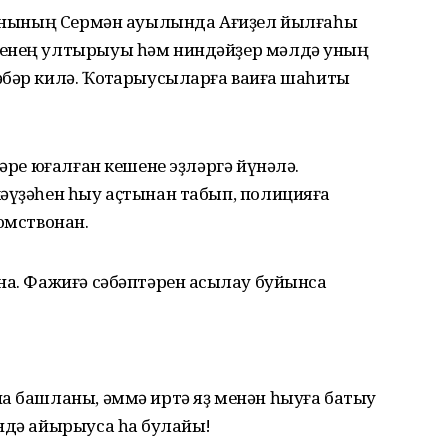
айонының Сермән ауылында Ағиҙел йылғаһы
шенең ултырыуы һәм ниндәйҙер мәлдә уның
бәр килә. Ҡотҡарыусыларға ваҡиға шаһиты
ҙәре юғалған кешене эҙләргә йүнәлә.
әүҙәһен һыу аҫтынан табып, полицияға
омствонан.
на. Фажиғә сәбәптәрен асыҡлау буйынса
а башланы, әммә иртә яҙ менән һыуға батыу
дә айырыуса һаҡ булайыҡ!