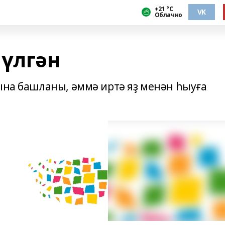
+21 °С
VK
Облачно
 үлгән
ғына башланы, әммә иртә яҙ менән һыуға