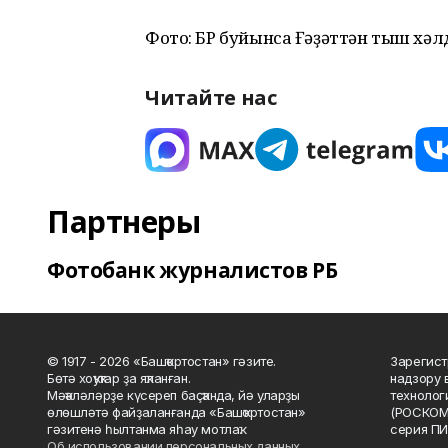
Фото: БР буйынса Ғәҙәттән тыш хә
Читайте нас
Партнеры
Фотобанк журналистов РБ
© 1917 - 2026 «Башҡортостан» гәзите.
Зарегист
Бөтә хоҡуҡтар ҙа яҡланған.
надзору 
Мәҡәләләрҙе күсереп баҫҡанда, йә уларҙы
технолог
өлөшләтә файҙаланғанда «Башҡортостан»
(РОСКОМ
гәзитенә һылтанма яһау мотлаҡ.
серия ПИ
Об использовании персональных данных