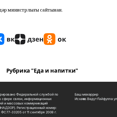
лдәр министрлығы сайтынан.
Рубрика "Еда и напитки"
рировано Федеральной службой по
Баш мөхәррир
в сфере связи, информационных
Исхаҡов Вәдүт Ғәйфулла у
ий и массовых коммуникаций
НАДЗОР). Регистрационный номер:
 ФС77-33205 от 11 сентября 2008 г.