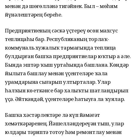
ме­нән дә шөғөлләнә тигәйнек. Был – мөһим
йүнәлештәрҙең береһе.
Предприятиеның сәскә үҫте­реү өсөн махсус
теплицаһы бар. Республиканың торлаҡ-
коммуналь хужалыҡ тармағында теплица
булдырған башҡа предприятиелар юҡтыр ҙа әле.
Бында эштәр ҡыш уртаһында башлана. Көндәр
йылыта башлау менән үҫентеләрҙе ҡала
урамдарына сығарып ултырталар. Улар
һалҡын көҙ еткәнсе бар халыҡты шатландырып
үҫә. Әйткәндәй, үҫентеләрҙе һатыуға ла ҡуялар.
Башҡа хәстәрлектәре лә күп йәмәғәт
хеҙмәткәрҙәренең. Йә­шел­ләндереүҙән тыш, улар
юл­дарҙы тәриптә тотоу һәм ремонтлау менән