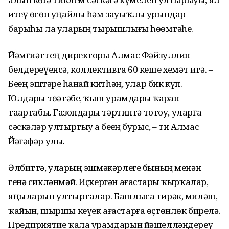
итеү өсөн уңайлы һәм зауыҡ­лы урындар –
барыһы ла улар­ҙың тырышлығы һөҙөмтәһе.
Йәмғиәттең директоры Алмас Фәйзуллин
белдереүенсә, коллективта 60 кеше хеҙмәт итә. –
Беҙҙең эштәрҙе һанай китһәң, улар бик күп.
Юлдарҙы төҙә­тәбеҙ, ҡыш урамдарҙы ҡарҙан
таҙартабыҙ. Газондарҙы тәртип­тә тотоу, уларға
сәскәләр ултыртыу ҙа беҙҙең бурыс, – ти Алмас
Йәғәфәр улы.
Әлбиттә, уларҙың эшмәкәр­леге бының менән
генә сиклән­мәй. Иҫкергән ағастарҙы ҡырҡа­лар,
яңыларын ултырталар. Баш­лыса тирәк, миләш,
ҡайын, шыршы кеүек ағастарға өҫтөн­лөк бирелә.
Предприятие ҡала урамдарын йәшелләндереү