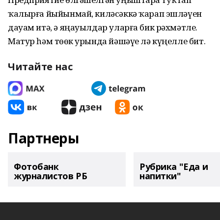
ҡалырға йыйын­май, киләсәккә ҡарап эшләүен
дауам итә, ә яңауылдар уларға бик рәхмәтле.
Матур һәм төҙөк урында йәшәүе лә күңелле бит.
Читайте нас
Партнеры
Фотобанк
Рубрика "Еда и
журналистов РБ
напитки"