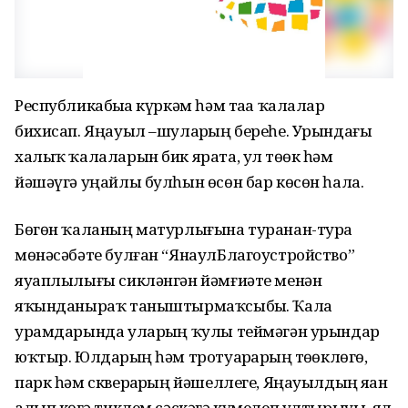
Республикабыҙҙа күркәм һәм таҙа ҡалалар
бихисап. Яңауыл –шуларҙың береһе. Урындағы
халыҡ ҡалаларын бик ярата, ул төҙөк һәм
йәшәүгә уңайлы булһын өсөн бар көсөн һала.
Бөгөн ҡаланың матурлығына туранан-тура
мөнәсәбәте булған “ЯнаулБлагоустройство”
яуап­лылығы сикләнгән йәмғиәте ме­нән
яҡынданыраҡ таныш­тыр­маҡ­сыбыҙ. Ҡала
урамдарында уларҙың ҡулы теймәгән урындар
юҡтыр. Юлдарҙың һәм тро­туарҙарҙың төҙөклөгө,
парк һәм скверҙарҙың йәшеллеге, Яңа­уылдың яҙҙан
алып көҙгә тиклем сәскәгә күмелеп ултырыуы, ял