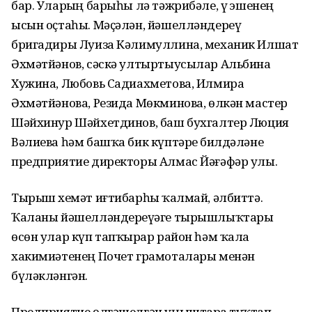
бар. Уларҙың барыһы лә тәжрибәле, үҙ эшенең
ысын оҫтаһы. Мә­ҫәлән, йәшелләндереү
бригадиры Луиза Кәлимуллина, механик Илшат
Әхмәтйәнов, сәскә ултыртыусылар Альбина
Хужина, Любовь Садиахметова, Илмира
Әхмәтйәнова, Резида Мөкминова, өлкән мастер
Шәйхинур Шәйхетдинов, баш бухгалтер Люция
Вәлиева һәм башҡа бик күптәрҙе билдәләне
предприятие директоры Алмас Йәғәфәр улы.
Тырыш хеҙмәт иғтибарһыҙ ҡалмай, әлбиттә.
Ҡаланы йә­шелләндереүҙәге тырыш­лыҡ­тары
өсөн улар күп тапҡырҙар район һәм ҡала
хакимиәтенең Почет грамоталары менән
бүләкләнгән.
Предприятие өлгәшелгән уңыштарҙа туҡтап