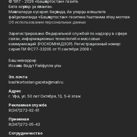
© 1917 - 2026 «Башҡортостан» гәзите.
Бөтә хоҡуҡтар ҙа яҡланған.
Мәҡәләләрҙе күсереп баҫҡанда, йә уларҙы өлөшләтә
файҙаланғанда «Башҡортостан» гәзитенә һылтанма яһау мотлаҡ.
Об использовании персональных данных
Зарегистрировано Федеральной службой по надзору в сфере
связи, информационных технологий и массовых
коммуникаций (РОСКОМНАДЗОР). Регистрационный номер:
серия ПИ ФС77-33205 от 11 сентября 2008 г.
Баш мөхәррир
Исхаҡов Вәдүт Ғәйфулла улы
Эл. почта
bashkortostan.gazeta@mail.ru
Адрес
г. Уфа, ул. 50 лет Октября, 13, 5-й этаж
Рекламная служба
8(347)272-62-61
Приемная
8(347)272-05-43
Сотрудничество