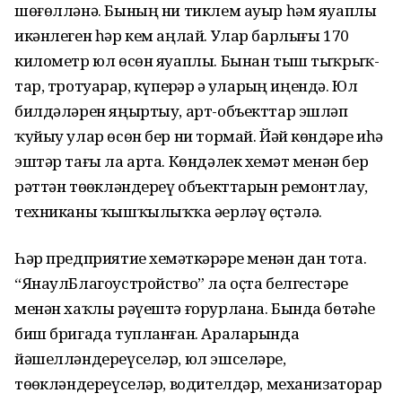
шөғөлләнә. Бының ни тиклем ауыр һәм яуаплы
икән­леген һәр кем аңлай. Улар бар­лығы 170
километр юл өсөн яуап­лы. Бынан тыш тыҡрыҡ­
тар, тротуарҙар, күперҙәр ҙә уларҙың иңендә. Юл
билдәләрен яңыр­тыу, арт-объекттар эшләп
ҡуйыу улар өсөн бер ни тормай. Йәй көндәре иһә
эштәр тағы ла арта. Көндәлек хеҙмәт менән бер
рәттән төҙөкләндереү объекттарын ремонтлау,
техниканы ҡышҡылыҡҡа әҙерләү өҫтәлә.
Һәр предприятие хеҙмәт­кәр­ҙәре менән дан тота.
“ЯнаулБлагоустройство” ла оҫта белгес­тәре
менән хаҡлы рәүештә ғо­рур­лана. Бында бөтәһе
биш бригада тупланған. Араларында
йәшелләндереүселәр, юл эшсе­ләре,
төҙөкләндереүселәр, во­дителдәр, механизаторҙар