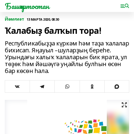
Башҡортостан
Йәмғиәт
13 МАРТА 2020, 08:30
Ҡалабыҙ балҡып тора!
Республикабыҙҙа күркәм һәм таҙа ҡалалар
бихисап. Яңауыл –шуларҙың береһе.
Урындағы халыҡ ҡалаларын бик ярата, ул
төҙөк һәм йәшәүгә уңайлы булһын өсөн
бар көсөн һала.