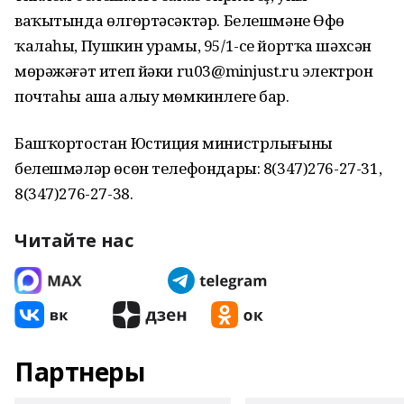
ваҡытында өлгөртәсәктәр. Белешмәне Өфө
ҡалаһы, Пушкин урамы, 95/1-се йортҡа шәхсән
мөрәжәғәт итеп йәки ru03@minjust.ru электрон
почтаһы аша алыу мөмкинлеге бар.
Башҡортостан Юстиция министрлығының
белешмәләр өсөн телефондары: 8(347)276-27-31,
8(347)276-27-38.
Читайте нас
Партнеры