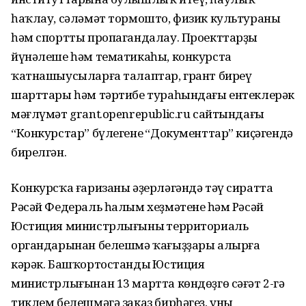
һаҡлау, сәләмәт тормошто, физик культураны
һәм спортты пропагандалау. Проекттарҙың
йүнәлеше һәм тематикаһы, конкурста
ҡатнашыусыларға талаптар, грант биреү
шарттары һәм тәртибе тураһындағы ентеклерәк
мәғлүмәт grant.openrepublic.ru сайтындағы
“Конкурстар” бүлегенең “Документтар” киҫәгендә
бирелгән.
Конкурсҡа ғаризаны әҙерләгәндә тәү сиратта
Рәсәй Федераль һалым хеҙмәтенең һәм Рәсәй
Юстиция министрлығының территориаль
органдарынан белешмә ҡағыҙҙары алырға
кәрәк. Башҡортостандың Юстиция
министрлығынан 13 мартта көндөҙгө сәғәт 2-гә
тиклем белешмәгә заказ бирһәгеҙ, уны