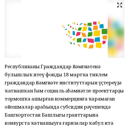
Республиканың Граждандар йәмғиәтенә
булышлыҡ итеү фонды 18 мартҡа тиклем
граждандар йәмғиәте институттарын үҫтереүҙә
ҡатнашҡан һәм социаль әһәмиәтле проекттарҙы
тормошҡа ашырған коммерцияға ҡарамаған
ойошмалар араһында субсидия рәүешендә
Башҡортостан Башлығы гранттарына
конкурста ҡатнашыуға ғаризалар ҡабул итә.