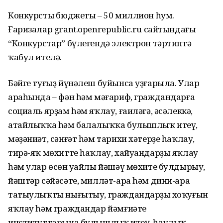
Конкурстың бюджеты – 50 миллион һум.
Ғаризалар grant.openrepublic.ru сайтындағы
“Конкурстар” бүлегендә электрон тәртиптә
ҡабул ителә.
Бәйге туғыҙ йүнәлеш буйынса уҙғарыла. Улар
араһында – фән һәм мәғариф, граждандарға
социаль ярҙам һәм яҡлау, ғаиләгә, әсәлеккә,
атайлыҡҡа һәм балалыҡҡа булышлыҡ итеү,
мәҙәниәт, сәнғәт һәм тарихи хәтерҙе һаҡлау,
тирә-яҡ мөхитте һаҡлау, хайуандарҙы яҡлау
һәм улар өсөн уңайлы йәшәү мөхите булдырыу,
йәштәр сәйәсәте, милләт-ара һәм дини-ара
татыулыҡты нығытыу, граждандарҙың хоҡуғын
яҡлау һәм граждандар йәмғиәте
институттарына булышлыҡ итеү, һаулыҡ