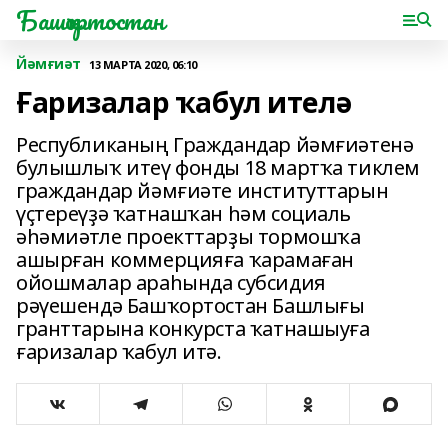
Башҡортостан
Йәмғиәт
13 МАРТА 2020, 06:10
Ғаризалар ҡабул ителә
Республиканың Граждандар йәмғиәтенә
булышлыҡ итеү фонды 18 мартҡа тиклем
граждандар йәмғиәте институттарын
үҫтереүҙә ҡатнашҡан һәм социаль
әһәмиәтле проекттарҙы тормошҡа
ашырған коммерцияға ҡарамаған
ойошмалар араһында субсидия
рәүешендә Башҡортостан Башлығы
гранттарына конкурста ҡатнашыуға
ғаризалар ҡабул итә.