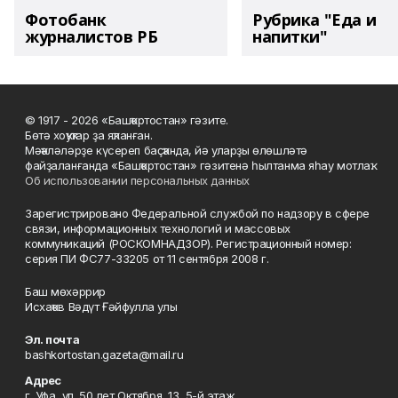
Фотобанк
Рубрика "Еда и
журналистов РБ
напитки"
© 1917 - 2026 «Башҡортостан» гәзите.
Бөтә хоҡуҡтар ҙа яҡланған.
Мәҡәләләрҙе күсереп баҫҡанда, йә уларҙы өлөшләтә
файҙаланғанда «Башҡортостан» гәзитенә һылтанма яһау мотлаҡ.
Об использовании персональных данных
Зарегистрировано Федеральной службой по надзору в сфере
связи, информационных технологий и массовых
коммуникаций (РОСКОМНАДЗОР). Регистрационный номер:
серия ПИ ФС77-33205 от 11 сентября 2008 г.
Баш мөхәррир
Исхаҡов Вәдүт Ғәйфулла улы
Эл. почта
bashkortostan.gazeta@mail.ru
Адрес
г. Уфа, ул. 50 лет Октября, 13, 5-й этаж