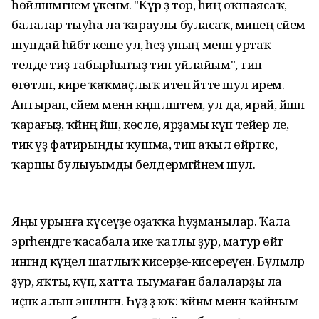
һөйләшмәгәнемә үкенәм. "Күр ҙә тор, һиңә оҡшаясаҡ,
балалар тыуһа ла ҡараулы буласаҡ, минең әсәйем
шундай һәйбәт кеше ул, һеҙ уның менән уртаҡ
телде тиҙ табырһығыҙ тип уйлайым", тип
өгөтләп, кире ҡаҡмаҫлыҡ итеп әйтте шул ирем.
Аптырап, әсәйем менән кәңәшләштем, ул да, ярай, йәшәп
ҡарағыҙ, ҡәйнәң йәш, көслө, ярҙамы күп тейер әле,
тик үҙ фатирыңды ҡушма, тип аҡыл өйрәткәс,
ҡаршы булыуымды белдермәгәйнем шул.
Яңы урынға күсеүҙе оҙаҡҡа һуҙманылар. Ҡала
эргәһендәге ҡасабала ике ҡатлы ҙур, матур өйгә
ингәндә күңел шатлыҡ кисерҙе-кисереүен. Бүлмәләр
ҙур, яҡты, күп, хатта тыумаған балаларҙы ла
иҫәпкә алып эшләнгән. Һүҙ ҙә юҡ: ҡәйнәм менән ҡайным