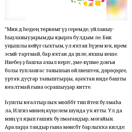
"Мин дә һеҙҙең төркөмгә үҙ серемде, уйланыу-
һыҙланыуҙарымды яҙырға булдым әле. Бик
уңышлы кейәүгә сыҡтым, ул яҡтан һүҙем юҡ, ирем
эсмәй-тартмай, бар яҡтан да әҙәпле, яҡшы кеше.
Икебеҙ ҙә башҡа аҡыл кергәс, әҙме-күпме донъя
болы тупланғас танышып өйләнештек, дөрөҫөрәге,
уртаҡ дуҫтар таныштырҙы, аҙаҡтан инде башты
юғалтмай ғына осрашыуҙар китте.
Һушты юғалтырлыҡ мөхәббәт тип әйтеп булмаһа
ла, Илгиз минең күңелемә шунда уҡ ятты. Ул да
миңә үлә яҙып ғашиҡ булмағандыр, моғайын.
Араларҙа тандыр ғына мөнәсәбәт барлыҡҡа килде: