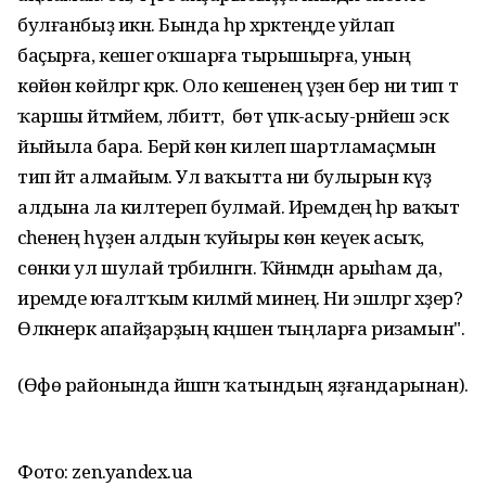
булғанбыҙ икән. Бында һәр хәрәкәтеңде уйлап
баҫырға, кешегә оҡшарға тырышырға, уның
көйөн көйләргә кәрәк. Оло кешенең үҙенә бер ни тип тә
ҡаршы әйтмәйем, әлбиттә, ә бөтә үпкә-асыу-рәнйеш эскә
йыйыла бара. Берәй көн килеп шартламаҫмын
тип әйтә алмайым. Ул ваҡытта ни булырын күҙ
алдына ла килтереп булмай. Иремдең һәр ваҡыт
әсәһенең һүҙен алдын ҡуйыры көн кеүек асыҡ,
сөнки ул шулай тәрбиәләнгән. Ҡәйнәмдән арыһам да,
иремде юғалтҡым килмәй минең. Ни эшләргә хәҙер?
Өлкәнерәк апайҙарҙың кәңәшен тыңларға ризамын".
(Өфө районында йәшәгән ҡатындың яҙғандарынан).
Фото: zen.yandex.ua