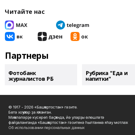
Читайте нас
Партнеры
Фотобанк
Рубрика "Еда и
журналистов РБ
напитки"
© 1917 - 2026 «Башҡортостан» гәзите.
Бөтә хоҡуҡтар ҙа яҡланған.
Мәҡәләләрҙе күсереп баҫҡанда, йә уларҙы өлөшләтә
файҙаланғанда «Башҡортостан» гәзитенә һылтанма яһау мотлаҡ.
Об использовании персональных данных