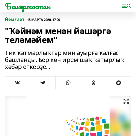
Башҡортостан
Йәмғиәт
15 МАРТА 2020, 17:20
"Ҡәйнәм менән йәшәргә
теләмәйем"
Тик ҡатмарлыҡтар мин ауырға ҡалғас
башланды. Бер көн ирем шаҡ ҡатырлыҡ
хәбәр еткерҙе...