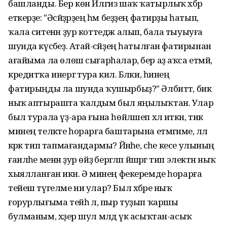
башланды. Бер көн Илгиз шаҡ ҡатырлыҡ хәбәр
еткерҙе: "Әсәйҙәрҙең һәм беҙҙең фатирҙы һатып,
ҡала ситенән ҙур коттедж алып, бала тыуыуға
шунда күсәбеҙ. Атай-әсәйҙең һатылған фатирынан
ағайыма ла өлөш сығарһалар, бер аҙ аҡса етмәй,
кредитҡа инергә тура килә. Бәлки, һинең
фатирыңды ла шунда ҡушырбыҙ?" Әлбиттә, бик
ныҡ аптырашта ҡалдым был яңылыҡтан. Улар
был турала үҙ-ара ғына һөйләшеп хәл иткән, тик
минең теләкте һорарға баштарына етмәгәнме, әллә
кәрәк тип тапмағандармы? Йәнәһе, әсәһе кесе улының
ғаиләһе менән ҙур өйҙә бергәләп йәшәргә тип электән ныҡ
хыялланған икән. Ә минең фекеремде һорарға
тейеш түгелме ни улар? Был хәбәре ныҡ
ғорурлығыма тейһә лә, пыр туҙып ҡаршы
булманым, хәҙер шул мәлдә үк асыҡтан-асыҡ