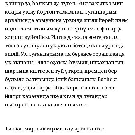
ҡайнар ҙа, һалҡын да түгел. Был ваҡытҡа мин
юғары уҡыу йортон тамамлап, туғандарым
арҡаһында арыу ғына урында эшләп йөрөй инем
инде, әсәйем-атайым күптән бер бүлмәле фатир ҙа
хәстәрләп ҡуйғайны. Илгиз дә - ҡала егете, ғаиләлә
төпсөк ул, шулай уҡ уҡып бөтөп, яҡшы урында
эшләй. Ул туғандарыма ла беренсе осрашҡанда
уҡ оҡшаны. Эште оҙаҡҡа һуҙмай, никахлашып,
шартына килтереп туй үткәреп, иремдең бер
бүлмәле фатирында йәшәй башланыҡ. Бөтәһе лә
ыңғай, уңай барҙы. Яңы ҡоролған ғаилә өсөн
йәштәргә ҡарағанда ике яҡтан да туғандар
нығыраҡ шатлана ине шикелле.
Тик ҡатмарлыҡтар мин ауырға ҡалғас