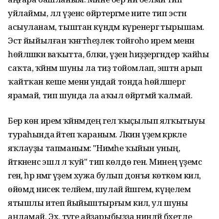
уйлаймы, әллә үҙенсә өйрәтергәме ниәте тип эстән
асыуланам, тыштан күндәм күренергә тырышам.
Эстә йыйылған ҡәнәғәтһеҙлек тойғоһо ирем менән
һөйләшкән ваҡытта, бәлки, үҙен һиҙҙергәндер ҡайһы
саҡта, ҡәйнәм шуны ла тиҙ тойомлап, эштән арып
ҡайтҡан кеше менән ундай тонда һөйләшергә
ярамай, тип шунда ла аҡыл өйрәтмәй ҡалмай.
Бер көн иремә ҡәйнәмдең гел ҡыҫылып ялҡытыуы
тураһында әйтеп ҡараным. Ләкин үҙемә кәрәкле
яҡлауҙы тапманым: "Нимәһе ҡыйын уның,
әйткәненсә эшлә лә ҡуй" тип көлдө генә. Минең үҙемсә
генә, һәр нәмәгә үҙем хужа булып донъя көткөм килә,
өйөмдә нисек теләйем, шулай йәшәгем, күңелемә
ятышлы итеп йыйыштырғым килә, ул шуны
аңламай. Эх, тәүге айҙарыбыҙҙа ниндәй бәхетле