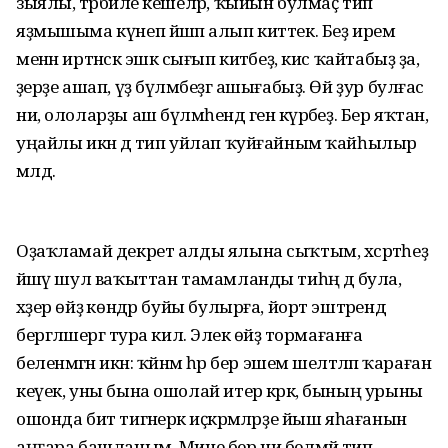
зыялы, тәрбиәле кешеләр, ҡыйын булмаҫ тип
яҙмышыма күнеп йәшәп алып киттек. Беҙ ирем
менән иртәнсәк эшкә сығып китәбеҙ, кис ҡайтабыҙ ҙа,
әҙерҙе ашап, үҙ бүлмәбеҙгә ашығабыҙ. Өй ҙур булғас
ни, ололарҙы аш бүлмәһендә генә күрәбеҙ. Бер яҡтан,
уңайлы икән дә тип уйлап ҡуйғайным ҡайһылыр
мәлдә.
Оҙаҡламай декрет алды ялына сыҡтым, хәсрәтһеҙ
йәшәү шул ваҡыттан тамамланды тиһәң дә була,
хәҙер өйҙә көндәр буйы булырға, йорт эштәрендә
бергәләшергә тура килә. Элек өйҙә тормағанға
беленмәгән икән: ҡәйнәм һәр бер эшемә шелтәләп ҡараған
кеүек, уны бына ошолай итер кәрәк, бының урыны
ошонда бит тигәнерәк иҫкәрмәләрҙе йыш яһағанын
аңғара башланым. Мине бер ни белмәй тип