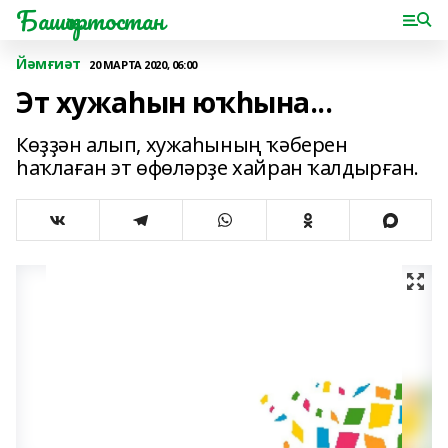
Башҡортостан
Йәмғиәт
20 МАРТА 2020, 06:00
Эт хужаһын юҡһына...
Көҙҙән алып, хужаһының ҡәберен
һаҡлаған эт өфөләрҙе хайран ҡалдырған.