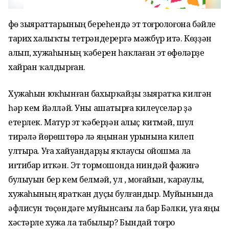
Өфө зыяраттарының береһендә эт тоғролоғона бәйле
тарих халыҡты тетрәндерергә мәжбүр итә. Көҙҙән
алып, хужаһының ҡәберен һаҡлаған эт өфөләрҙе
хайран ҡалдырған.
Хужаһын юҡһынған бахырҡайҙы зыяратҡа килгән
һәр кем йәлләй. Уны ашатырға килеүселәр ҙә
етерлек. Матур эт ҡәберҙән алыҫ китмәй, шул
тирәлә йөрөштөрә лә яңынан урынына килеп
ултыра. Уға хайуандарҙы яҡлаусы ойошма ла
иғтибар иткән. Эт тормошонда ниндәй фажиғә
булыуын бер кем белмәй, ул , моғайын, ҡараулы,
хужаһының яратҡан дуҫы булғандыр. Муйынында
әфлисун төҫөндәге муйынсағы ла бар Бәлки, уға яңы
хәстәрле хужа ла табылыр? Бындай тоғро