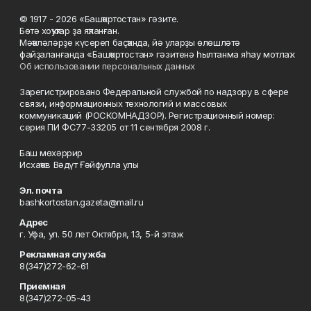
© 1917 - 2026 «Башҡортостан» гәзите.
Бөтә хоҡуҡтар ҙа яҡланған.
Мәҡәләләрҙе күсереп баҫҡанда, йә уларҙы өлөшләтә
файҙаланғанда «Башҡортостан» гәзитенә һылтанма яһау мотлаҡ.
Об использовании персональных данных
Зарегистрировано Федеральной службой по надзору в сфере
связи, информационных технологий и массовых
коммуникаций (РОСКОМНАДЗОР). Регистрационный номер:
серия ПИ ФС77-33205 от 11 сентября 2008 г.
Баш мөхәррир
Исхаҡов Вәдүт Ғәйфулла улы
Эл. почта
bashkortostan.gazeta@mail.ru
Адрес
г. Уфа, ул. 50 лет Октября, 13, 5-й этаж
Рекламная служба
8(347)272-62-61
Приемная
8(347)272-05-43