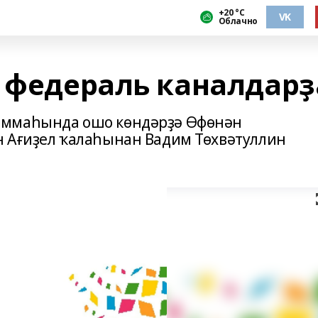
+20 °С
VK
Облачно
- федераль каналдарҙ
аммаһында ошо көндәрҙә Өфөнән
н Ағиҙел ҡалаһынан Вадим Төхвәтуллин