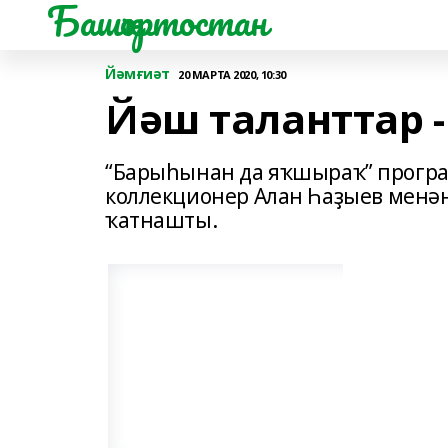
Башҡортостан
Йәмғиәт
20 МАРТА 2020, 10:30
Йәш таланттар 
“Барыһынан да яҡшыраҡ” прогр
коллекционер Алан Һаҙыев менә
ҡатнашты.