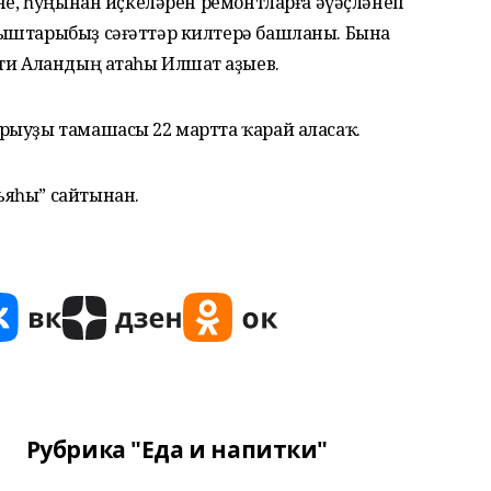
ине, һуңынан иҫкеләрен ремонтларға әүәҫләнеп
ыштарыбыҙ сәғәттәр килтерә башланы. Бына
ти Аландың атаһы Илшат Һаҙыев.
рыуҙы тамашасы 22 мартта ҡарай аласаҡ.
ъяһы” сайтынан.
Рубрика "Еда и напитки"