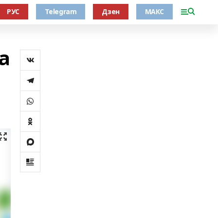
РУС
Telegram
Дзен
МАКС
а