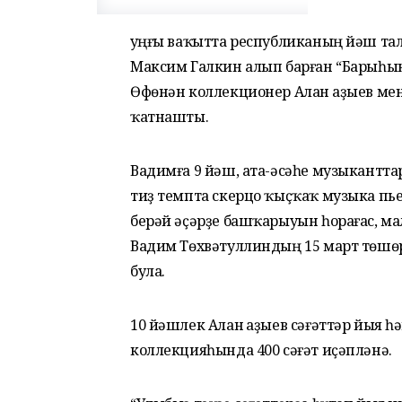
Һуңғы ваҡытта республиканың йәш та
Максим Галкин алып барған “Барыһы
Өфөнән коллекционер Алан Һаҙыев ме
ҡатнашты.
Вадимға 9 йәш, ата-әсәһе музыкантта
тиҙ темпта скерцо ҡыҫҡаҡ музыка пь
берәй әҫәрҙе башҡарыуын һорағас, ма
Вадим Төхвәтуллиндың 15 март төшө
була.
10 йәшлек Алан Һаҙыев сәғәттәр йыя һ
коллекцияһында 400 сәғәт иҫәпләнә.