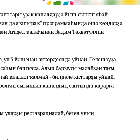
ланттары үҙәк каналдарҙа йыш сығыш яһай.
нан да яҡшыраҡ” программаһында ошо көндәрҙә
нән Ағиҙел ҡалаһынан Вадим Төхвәтуллин
р, ул 5 йәшенән аккордеонда уйнай. Телешоуҙа
есаһын башҡара. Алып барыусы малайҙан тағы
лай юғалып ҡалмай - билдәле хиттарҙы уйнай.
рөлгән сығышын каналдың сайтында ҡарарға
әм уларҙы реставрациялай, бөгөн уның