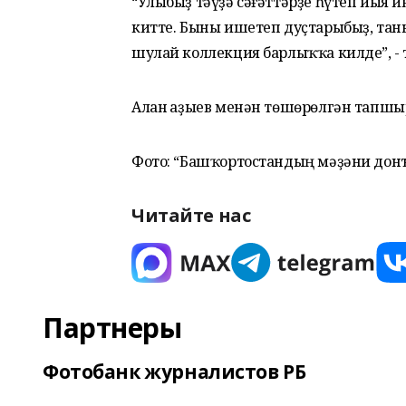
“Улыбыҙ тәүҙә сәғәттәрҙе һүтеп йыя 
китте. Быны ишетеп дуҫтарыбыҙ, тан
шулай коллекция барлыҡҡа килде”, - 
Алан Һаҙыев менән төшөрөлгән тапшы
Фото: “Башҡортостандың мәҙәни дон
Читайте нас
Партнеры
Фотобанк журналистов РБ