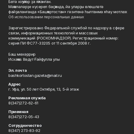
Бөтә хоҡуҡтар ҙа яҡланған.
Мәҡәләләрҙе күсереп баҫҡанда, йә уларҙы өлөшләтә
файҙаланғанда «Башҡортостан» гәзитенә һылтанма яһау мотлаҡ.
Об использовании персональных данных
Зарегистрировано Федеральной службой по надзору в сфере
связи, информационных технологий и массовых
коммуникаций (РОСКОМНАДЗОР). Регистрационный номер:
серия ПИ ФС77-33205 от 11 сентября 2008 г.
Баш мөхәррир
Исхаҡов Вәдүт Ғәйфулла улы
Эл. почта
bashkortostan.gazeta@mail.ru
Адрес
г. Уфа, ул. 50 лет Октября, 13, 5-й этаж
Рекламная служба
8(347)272-62-61
Приемная
8(347)272-05-43
Сотрудничество
8(347) 273-83-92