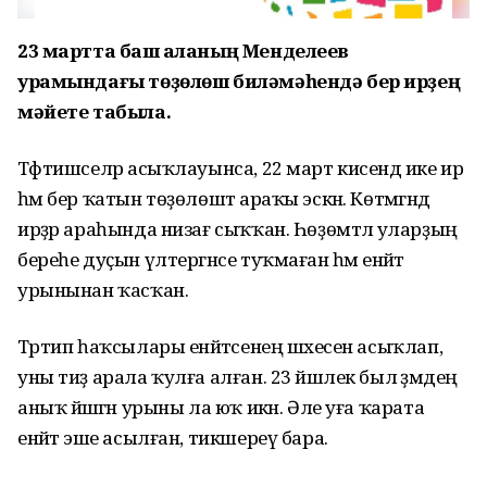
23 мартта баш ҡаланың Менделеев
урамындағы төҙөлөш биләмәһендә бер ирҙең
мәйете табыла.
Тәфтишселәр асыҡлауынса, 22 март кисендә ике ир
һәм бер ҡатын төҙөлөштә араҡы эскән. Көтмәгәндә
ирҙәр араһында низағ сыҡҡан. Һөҙөмтәлә уларҙың
береһе дуҫын үлтергәнсе туҡмаған һәм енәйәт
урынынан ҡасҡан.
Тәртип һаҡсылары енәйәтсенең шәхесен асыҡлап,
уны тиҙ арала ҡулға алған. 23 йәшлек был әҙәмдең
аныҡ йәшәгән урыны ла юҡ икән. Әле уға ҡарата
енәйәт эше асылған, тикшереү бара.