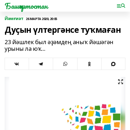
Башҡортостан
Йәмғиәт
26 МАРТА 2020, 20:05
Дуҫын үлтергәнсе туҡмаған
23 йәшлек был әҙәмдең аныҡ йәшәгән
урыны ла юҡ...